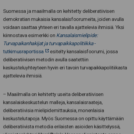
Suomessa ja maailmalla on kehitetty deliberatiivisen
demokratian mukaisia kansalaisfoorumeita, joiden avulla
voidaan saattaa yhteen eri tavalla ajattelevia ihmisiä. Yksi
kiinnostava esimerkki on
Kansalaismielipide:
Turvapaikanhakijat ja turvapaikkapolitiikka
-
tutkimusraportissa
esitelty kansalaisfoorumi, jossa
deliberatiivisen metodin avulla saatettiin
keskusteluyhteyteen hyvin eri tavoin turvapaikkapolitiikasta
ajattelevia ihmisiä.
– Maailmalla on kehitetty useita deliberatiivisen
kansalaiskeskustelun malleja, kansalaisraateja,
deliberatiivisia mielipidemittauksia, monenlaisia
keskustelutapoja. Myös Suomessa on opittu käyttämään
deliberatiivista metodia erilaisten asioiden käsittelyssä,