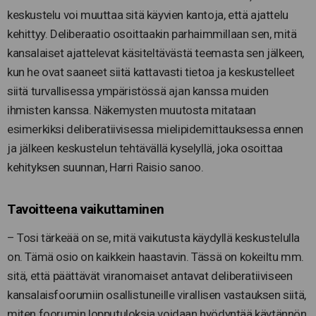
keskustelu voi muuttaa sitä käyvien kantoja, että ajattelu
kehittyy. Deliberaatio osoittaakin parhaimmillaan sen, mitä
kansalaiset ajattelevat käsiteltävästä teemasta sen jälkeen,
kun he ovat saaneet siitä kattavasti tietoa ja keskustelleet
siitä turvallisessa ympäristössä ajan kanssa muiden
ihmisten kanssa. Näkemysten muutosta mitataan
esimerkiksi deliberatiivisessa mielipidemittauksessa ennen
ja jälkeen keskustelun tehtävällä kyselyllä, joka osoittaa
kehityksen suunnan, Harri Raisio sanoo.
Tavoitteena vaikuttaminen
– Tosi tärkeää on se, mitä vaikutusta käydyllä keskustelulla
on. Tämä osio on kaikkein haastavin. Tässä on kokeiltu mm.
sitä, että päättävät viranomaiset antavat deliberatiiviseen
kansalaisfoorumiin osallistuneille virallisen vastauksen siitä,
miten foorumin lopputuloksia voidaan hyödyntää käytännön