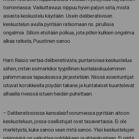
toiminnassa. Vaikuttavuus riippuu hyvin paljon siitä, mistä
asiasta keskustelu käydään. Usein deliberatiivisen
keskustelun avulla pyritään ratkomaan ns. pirullisia
ongelmia. Silloin etsitään polkua, jota pitkin kulkien ongelma
alkaa ratketa, Puustinen sanoo.
Harri Raisio vertaa deliberatiivista, puntaroivaa keskustelua
siihen, miten esimerkiksi tyypillinen kuntalaiskuuleminen
pahimmassa tapauksessa järjestetään. Niissä asiantuntijat
istuvat korokkeella pöydän takana ja kuntalaiset kuuntelevat
alhaalla riveissä istuen heidän puhettaan.
– Deliberatiivisissa kansalaisfoorumeissa pyritään aitoon
keskusteluun, jossa osallistujat ovat tasavertaisia. Ei ole
merkitystä, kuka sanoo vaan mitä sanoo. Yksi keskustelujen
päämäärä on vaikuttaa politiikkaan ja yhteiskuntaan. Ei näitä