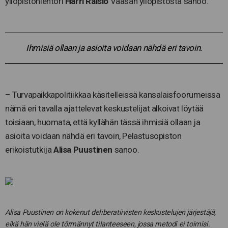
yliopistonlehtori
Harri Raisio
Vaasan yliopistosta sanoo.
Ihmisiä ollaan ja asioita voidaan nähdä eri tavoin.
– Turvapaikkapolitiikkaa käsitelleissä kansalaisfoorumeissa
nämä eri tavalla ajattelevat keskustelijat alkoivat löytää
toisiaan, huomata, että kyllähän tässä ihmisiä ollaan ja
asioita voidaan nähdä eri tavoin, Pelastusopiston
erikoistutkija
Alisa Puustinen
sanoo.
Alisa Puustinen on kokenut deliberatiivisten keskustelujen järjestäjä,
eikä hän vielä ole törmännyt tilanteeseen, jossa metodi ei toimisi.