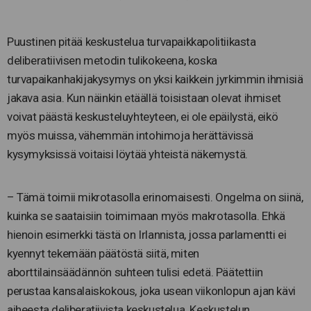
Puustinen pitää keskustelua turvapaikkapolitiikasta
deliberatiivisen metodin tulikokeena, koska
turvapaikanhakijakysymys on yksi kaikkein jyrkimmin ihmisiä
jakava asia. Kun näinkin etäällä toisistaan olevat ihmiset
voivat päästä keskusteluyhteyteen, ei ole epäilystä, eikö
myös muissa, vähemmän intohimoja herättävissä
kysymyksissä voitaisi löytää yhteistä näkemystä.
– Tämä toimii mikrotasolla erinomaisesti. Ongelma on siinä,
kuinka se saataisiin toimimaan myös makrotasolla. Ehkä
hienoin esimerkki tästä on Irlannista, jossa parlamentti ei
kyennyt tekemään päätöstä siitä, miten
aborttilainsäädännön suhteen tulisi edetä. Päätettiin
perustaa kansalaiskokous, joka usean viikonlopun ajan kävi
aiheesta deliberatiivista keskustelua. Keskustelun