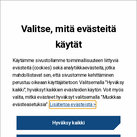
VALIKKO
Valitse, mitä evästeitä
Kehitän ja kehityn #töissäSuomelle
käytät
Etusivu
/
Artikkelit
/
Puntaroiva keskustelu päästää kansalaisen
ääneen
Käytämme sivustollamme toiminnallisuuteen liittyviä
evästeitä (cookies) sekä analytiikkaevästeitä, jotka
mahdollistavat sen, että sivustomme kehittäminen
perustuu oikeaan käyttäjätietoon. Valitsemalla "Hyväksy
kaikki", hyväksyt kaikkien evästeiden käytön. Voit myös
valita, mitkä evästeet hyväksyt valitsemalla ”Muokkaa
evästeasetuksia”.
Lisätietoa evästeistä >
Hyväksy kaikki