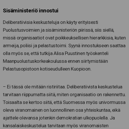
Sisäministeriö innostui
Deliberatiivisia keskusteluja on käyty erityisesti
Puolustusvoimien ja sisäministeriön piirissä, siis siellä,
missä organisaatiot ovat poikkeuksellisen hierarkkisia, kuten
armeija, poliisi ja pelastustoimi. Syynä innostukseen saattaa
olla myös se, että tutkija Alisa Puustinen työskenteli
Maanpuolustuskorkeakoulussa ennen siirtymistään
Pelastusopistoon kotiseudulleen Kuopioon.
– Ei tässä ole mitään ristiriitaa. Deliberatiivista keskustelua
tarvitaan riippumatta siitä, miten organisaatio on rakennettu.
Toisaalta se kertoo siitä, että Suomessa myös univormussa
oleva viranomainen on luonnollinen osa yhteiskuntaa, eikä
ajattele olevansa jotenkin demokratian ulkopuolella. Ja
kansalaiskeskustelua tarvitaan myös viranomaisten