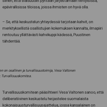
siihen, että tilaisuudet pyritään järjestämään viihtyisissä,
epävirallisissa tiloissa, joissa ihmisten on hyvä olla.
– Se, että keskustelun yhteydessä tarjotaan kahvit, on
merkityksellistä osallistujien kokemuksen kannalta, ilmapiiri
rentoutuu yllättävästi kahvikuppi kädessä, Puustinen
tähdentää.
n on osallinen ja turvallisuustoimija, Vesa Valtonen
 Turvallisuuskomitea.
Turvallisuuskomitean pääsihteeri Vesa Valtonen sanoo, että
deliberatiivinen keskustelu heijastelee suomalaista
kokonaisuusturvallisuusajattelua, jossa kansalainen on