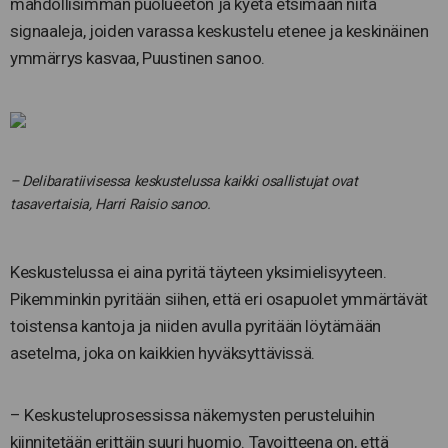
mahdollisimman puolueeton ja kyetä etsimään niitä
signaaleja, joiden varassa keskustelu etenee ja keskinäinen
ymmärrys kasvaa, Puustinen sanoo.
– Delibaratiivisessa keskustelussa kaikki osallistujat ovat
tasavertaisia, Harri Raisio sanoo.
Keskustelussa ei aina pyritä täyteen yksimielisyyteen.
Pikemminkin pyritään siihen, että eri osapuolet ymmärtävät
toistensa kantoja ja niiden avulla pyritään löytämään
asetelma, joka on kaikkien hyväksyttävissä.
– Keskusteluprosessissa näkemysten perusteluihin
kiinnitetään erittäin suuri huomio. Tavoitteena on, että