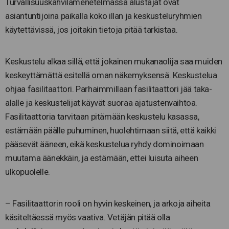
Turvallisuuskahvilamenetelmässä alustajat ovat
asiantuntijoina paikalla koko illan ja keskusteluryhmien
käytettävissä, jos joitakin tietoja pitää tarkistaa.
Keskustelu alkaa sillä, että jokainen mukanaolija saa muiden
keskeyttämättä esitellä oman näkemyksensä. Keskustelua
ohjaa fasilitaattori. Parhaimmillaan fasilitaattori jää taka-
alalle ja keskustelijat käyvät suoraa ajatustenvaihtoa.
Fasilitaattoria tarvitaan pitämään keskustelu kasassa,
estämään päälle puhuminen, huolehtimaan siitä, että kaikki
pääsevät ääneen, eikä keskustelua ryhdy dominoimaan
muutama äänekkäin, ja estämään, ettei luisuta aiheen
ulkopuolelle.
– Fasilitaattorin rooli on hyvin keskeinen, ja arkoja aiheita
käsiteltäessä myös vaativa. Vetäjän pitää olla