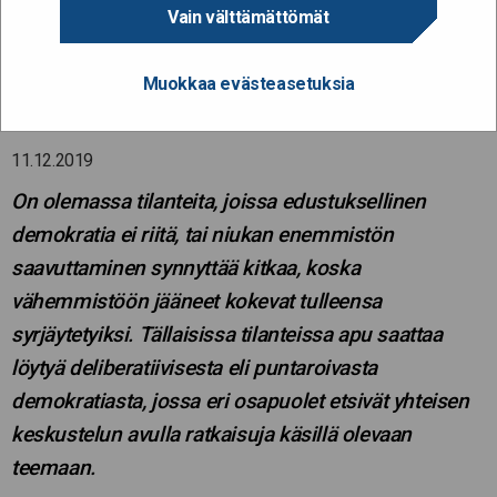
Puntaroiva keskustelu
Vain välttämättömät
päästää kansalaisen
Muokkaa evästeasetuksia
ääneen
11.12.2019
On olemassa tilanteita, joissa edustuksellinen
demokratia ei riitä, tai niukan enemmistön
saavuttaminen synnyttää kitkaa, koska
vähemmistöön jääneet kokevat tulleensa
syrjäytetyiksi. Tällaisissa tilanteissa apu saattaa
löytyä deliberatiivisesta eli puntaroivasta
demokratiasta, jossa eri osapuolet etsivät yhteisen
keskustelun avulla ratkaisuja käsillä olevaan
teemaan.