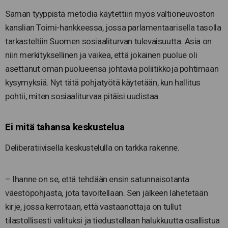
Saman tyyppistä metodia käytettiin myös valtioneuvoston
kanslian Toimi-hankkeessa, jossa parlamentaarisella tasolla
tarkasteltiin Suomen sosiaaliturvan tulevaisuutta. Asia on
niin merkityksellinen ja vaikea, että jokainen puolue oli
asettanut oman puolueensa johtavia poliitikkoja pohtimaan
kysymyksiä. Nyt tätä pohjatyötä käytetään, kun hallitus
pohtii, miten sosiaaliturvaa pitäisi uudistaa.
Ei mitä tahansa keskustelua
Deliberatiivisella keskustelulla on tarkka rakenne.
– Ihanne on se, että tehdään ensin satunnaisotanta
väestöpohjasta, jota tavoitellaan. Sen jälkeen lähetetään
kirje, jossa kerrotaan, että vastaanottaja on tullut
tilastollisesti valituksi ja tiedustellaan halukkuutta osallistua