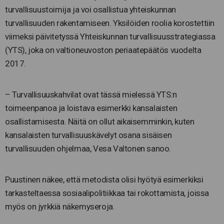
turvallisuustoimija ja voi osallistua yhteiskunnan
turvallisuuden rakentamiseen. Yksilöiden roolia korostettiin
viimeksi päivitetyssä Yhteiskunnan turvallisuusstrategiassa
(YTS), joka on valtioneuvoston periaatepäätös vuodelta
2017.
– Turvallisuuskahvilat ovat tässä mielessä YTS:n
toimeenpanoa ja loistava esimerkki kansalaisten
osallistamisesta. Näitä on ollut aikaisemminkin, kuten
kansalaisten turvallisuuskävelyt osana sisäisen
turvallisuuden ohjelmaa, Vesa Valtonen sanoo.
Puustinen näkee, että metodista olisi hyötyä esimerkiksi
tarkasteltaessa sosiaalipolitiikkaa tai rokottamista, joissa
myös on jyrkkiä näkemyseroja.