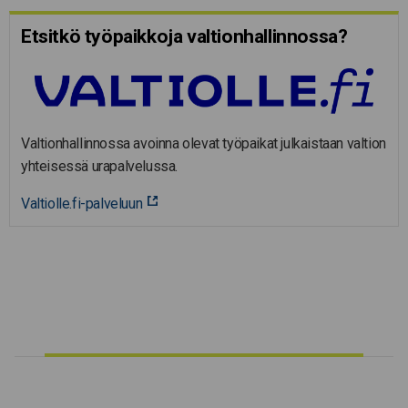
Etsitkö työpaikkoja valtion­hal­lin­nossa?
Valtionhallinnossa avoinna olevat työpaikat julkaistaan valtion
yhteisessä urapalvelussa.
Valtiolle.fi-palveluun