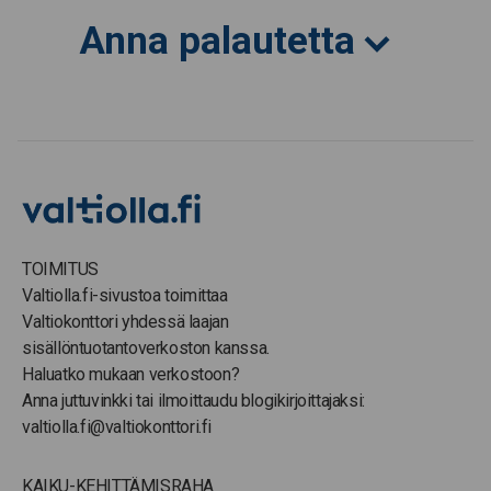
Anna palautetta
TOIMITUS
Valtiolla.fi-sivustoa toimittaa
Valtiokonttori yhdessä laajan
sisällöntuotantoverkoston kanssa.
Haluatko mukaan verkostoon?
Anna juttuvinkki tai ilmoittaudu blogikirjoittajaksi:
valtiolla.fi@valtiokonttori.fi
KAIKU-KEHITTÄMISRAHA