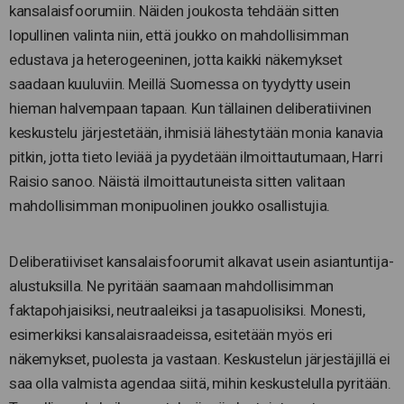
kansalaisfoorumiin. Näiden joukosta tehdään sitten
lopullinen valinta niin, että joukko on mahdollisimman
edustava ja heterogeeninen, jotta kaikki näkemykset
saadaan kuuluviin. Meillä Suomessa on tyydytty usein
hieman halvempaan tapaan. Kun tällainen deliberatiivinen
keskustelu järjestetään, ihmisiä lähestytään monia kanavia
pitkin, jotta tieto leviää ja pyydetään ilmoittautumaan, Harri
Raisio sanoo. Näistä ilmoittautuneista sitten valitaan
mahdollisimman monipuolinen joukko osallistujia.
Deliberatiiviset kansalaisfoorumit alkavat usein asiantuntija-
alustuksilla. Ne pyritään saamaan mahdollisimman
faktapohjaisiksi, neutraaleiksi ja tasapuolisiksi. Monesti,
esimerkiksi kansalaisraadeissa, esitetään myös eri
näkemykset, puolesta ja vastaan. Keskustelun järjestäjillä ei
saa olla valmista agendaa siitä, mihin keskustelulla pyritään.