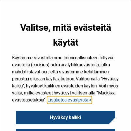
VALIKKO
Valitse, mitä evästeitä
Kehitän ja kehityn #töissäSuomelle
käytät
Etusivu
/
Tapahtumat
/
Miten itseohjautuvuutta voi tukea
mentoroinnin kautta?
Käytämme sivustollamme toiminnallisuuteen liittyviä
evästeitä (cookies) sekä analytiikkaevästeitä, jotka
mahdollistavat sen, että sivustomme kehittäminen
perustuu oikeaan käyttäjätietoon. Valitsemalla "Hyväksy
kaikki", hyväksyt kaikkien evästeiden käytön. Voit myös
valita, mitkä evästeet hyväksyt valitsemalla ”Muokkaa
evästeasetuksia”.
Lisätietoa evästeistä >
Hyväksy kaikki