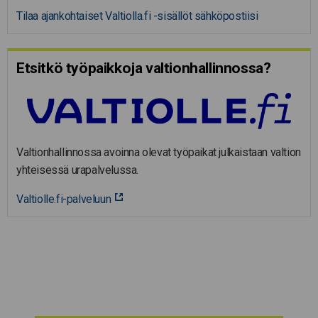
Tilaa ajankohtaiset Valtiolla.fi -sisällöt sähköpostiisi
Etsitkö työpaikkoja valtion­hal­lin­nossa?
Valtionhallinnossa avoinna olevat työpaikat julkaistaan valtion
yhteisessä urapalvelussa.
Valtiolle.fi-palveluun