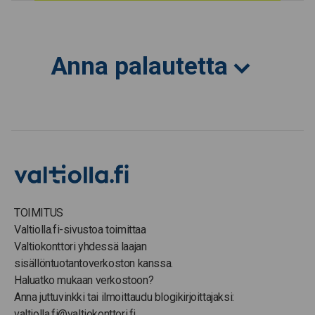
Anna palautetta
TOIMITUS
Valtiolla.fi-sivustoa toimittaa
Valtiokonttori yhdessä laajan
sisällöntuotantoverkoston kanssa.
Haluatko mukaan verkostoon?
Anna juttuvinkki tai ilmoittaudu blogikirjoittajaksi:
valtiolla.fi@valtiokonttori.fi