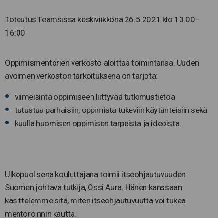
Toteutus Teamsissa keskiviikkona 26.5.2021 klo 13:00–
16:00
Oppimismentorien verkosto aloittaa toimintansa. Uuden
avoimen verkoston tarkoituksena on tarjota:
viimeisintä oppimiseen liittyvää tutkimustietoa
tutustua parhaisiin, oppimista tukeviin käytänteisiin sekä
kuulla huomisen oppimisen tarpeista ja ideoista.
Ulkopuolisena kouluttajana toimii itseohjautuvuuden
Suomen johtava tutkija, Ossi Aura. Hänen kanssaan
käsittelemme sitä, miten itseohjautuvuutta voi tukea
mentoroinnin kautta.