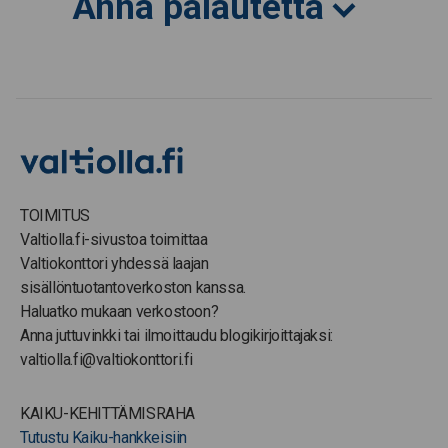
Anna palautetta
TOIMITUS
Valtiolla.fi-sivustoa toimittaa
Valtiokonttori yhdessä laajan
sisällöntuotantoverkoston kanssa.
Haluatko mukaan verkostoon?
Anna juttuvinkki tai ilmoittaudu blogikirjoittajaksi:
valtiolla.fi@valtiokonttori.fi
KAIKU-KEHITTÄMISRAHA
Tutustu Kaiku-hankkeisiin