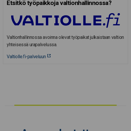
Etsitkö työpaikkoja valtion­hal­lin­nossa?
Valtionhallinnossa avoinna olevat työpaikat julkaistaan valtion
yhteisessä urapalvelussa.
Valtiolle.fi-palveluun