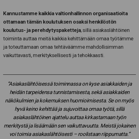
Kannustamme kaikkia valtionhallinnon organisaatioita
ottamaan tämän koulutuksen osaksi henkilöstön
koulutus- ja perehdytyspaketteja
, sillä asiakaslähtöinen
toiminta auttaa meitä kaikkia kehittämään omaa työtämme
ja toteuttamaan omaa tehtäväämme mahdollisimman
vaikuttavasti, merkityksellisesti ja tehokkaasti.
”Asiakaslähtöisessä toiminnassa on kyse asiakkaiden ja
heidän tarpeidensa tunnistamisesta, sekä asiakkaiden
näkökulmien ja kokemuksen huomioimisesta. Se on myös
hyvä keino kehittää ja sujuvoittaa omaa työtä, sillä
asiakaslähtöinen ajattelu auttaa kirkastamaan työn
merkitystä ja lisäämään sen vaikuttavuutta. Meistä jokainen
voi toimia asiakaslähtöisesti – roolistaan riippumatta.”