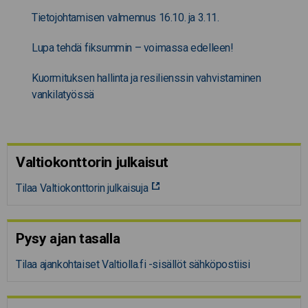
Tietojohtamisen valmennus 16.10. ja 3.11.
Lupa tehdä fiksummin – voimassa edelleen!
Kuormituksen hallinta ja resilienssin vahvistaminen
vankilatyössä
Valtiokonttorin julkaisut
Tilaa Valtiokonttorin julkaisuja
Pysy ajan tasalla
Tilaa ajankohtaiset Valtiolla.fi -sisällöt sähköpostiisi