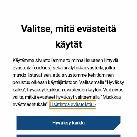
VALIKKO
Valitse, mitä evästeitä
Kehitän ja kehityn #töissäSuomelle
käytät
Etusivu
/
Artikkelit
/
Millaista on asiakaslähtöinen toiminta
valtionhallinnossa? – Uusi eOppiva-koulutus opastaa aiheen äärelle
Käytämme sivustollamme toiminnallisuuteen liittyviä
evästeitä (cookies) sekä analytiikkaevästeitä, jotka
mahdollistavat sen, että sivustomme kehittäminen
perustuu oikeaan käyttäjätietoon. Valitsemalla "Hyväksy
kaikki", hyväksyt kaikkien evästeiden käytön. Voit myös
valita, mitkä evästeet hyväksyt valitsemalla ”Muokkaa
evästeasetuksia”.
Lisätietoa evästeistä >
Hyväksy kaikki