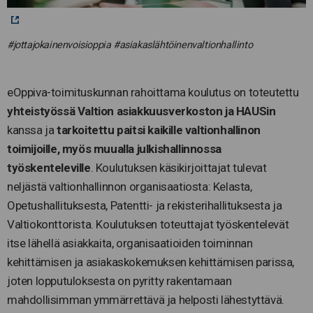
#jottajokainenvoisioppia #asiakaslähtöinenvaltionhallinto
eOppiva-toimituskunnan rahoittama koulutus on toteutettu
yhteistyössä Valtion asiakkuusverkoston ja HAUSin
kanssa ja
tarkoitettu paitsi kaikille valtionhallinon
toimijoille, myös muualla julkishallinnossa
työskenteleville
. Koulutuksen käsikirjoittajat tulevat
neljästä valtionhallinnon organisaatiosta: Kelasta,
Opetushallituksesta, Patentti- ja rekisterihallituksesta ja
Valtiokonttorista. Koulutuksen toteuttajat työskentelevät
itse lähellä asiakkaita, organisaatioiden toiminnan
kehittämisen ja asiakaskokemuksen kehittämisen parissa,
joten lopputuloksesta on pyritty rakentamaan
mahdollisimman ymmärrettävä ja helposti lähestyttävä.