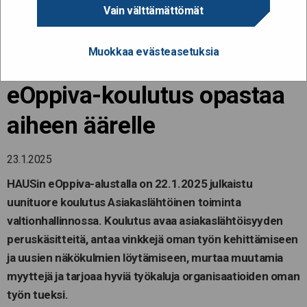
Millaista on
Vain välttämättömät
asiakaslähtöinen toiminta
Muokkaa evästeasetuksia
valtionhallinnossa? – Uusi
eOppiva-koulutus opastaa
aiheen äärelle
23.1.2025
HAUSin
eOppiva
-alustalla on 22.1.2025 julkaistu
uunituore koulutus
Asiakaslähtöinen toiminta
valtionhallinnossa
. Koulutus avaa asiakaslähtöisyyden
peruskäsitteitä, antaa vi
nkkejä oman työn kehittämiseen
ja uusien näkökulmien löytämiseen, murtaa muutamia
myyttejä ja tarjoaa hyviä työkaluja organisaatioiden oman
työn tueksi
.