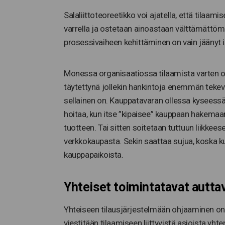
Salaliittoteoreetikko voi ajatella, että tilaam
varrella ja ostetaan ainoastaan välttämättömi
prosessivaiheen kehittäminen on vain jäänyt 
Monessa organisaatiossa tilaamista varten on
täytettynä jollekin hankintoja enemmän tekeväll
sellainen on. Kauppatavaran ollessa kyseessä
hoitaa, kun itse ”kipaisee” kauppaan hakema
tuotteen. Tai sitten soitetaan tuttuun liikkee
verkkokaupasta. Sekin saattaa sujua, koska kul
kauppapaikoista.
Yhteiset toimintatavat autta
Yhteiseen tilausjärjestelmään ohjaaminen on j
viestitään tilaamiseen liittyvistä asioista yhten