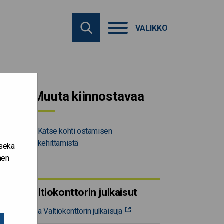
VALIKKO
Muuta kiinnostavaa
Katse kohti ostamisen
kehittämistä
 sekä
nen
Valtiokonttorin julkaisut
Tilaa Valtiokonttorin julkaisuja