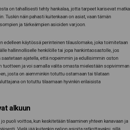
isesta on tahallisesti tehty hankalaa, jotta tarpeet karisevat matk
n. Tuskin näin pahasti kuitenkaan on asiat, vaan tämän
isompien ja tärkeämpien asioiden varjoon.
 edelleen käytössä perinteinen tilauslomake, joka toimitetaan
e hallinnolliselle henkilölle tai jopa hankintaosastolle, jos
 saatetaan ajatella, että nopeimmin ja edullisimmin oston
an tuotteen ja voi samalla valita omasta mielestään sopivimman
seen, josta on aiemminkin totuttu ostamaan tai tilataan
uttajana on totuttu tilaamaan hyvinkin erilaisista
vat alkuun
o puoli voittoa, kun keskitetään tilaaminen yhteen kanavaan ja
äisesti. Vielä jää kuitenkin paljon asioita ratkottavaksi, sillä