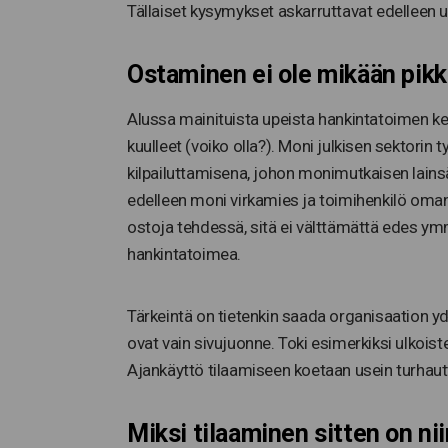
Tällaiset kysymykset askarruttavat edelleen us
Ostaminen ei ole mikään pikk
Alussa mainituista upeista hankintatoimen keh
kuulleet (voiko olla?). Moni julkisen sektorin
kilpailuttamisena, johon monimutkaisen lains
edelleen moni virkamies ja toimihenkilö oman
ostoja tehdessä, sitä ei välttämättä edes ym
hankintatoimea.
Tärkeintä on tietenkin saada organisaation yd
ovat vain sivujuonne. Toki esimerkiksi ulkoist
Ajankäyttö tilaamiseen koetaan usein turhaut
Miksi tilaaminen sitten on ni