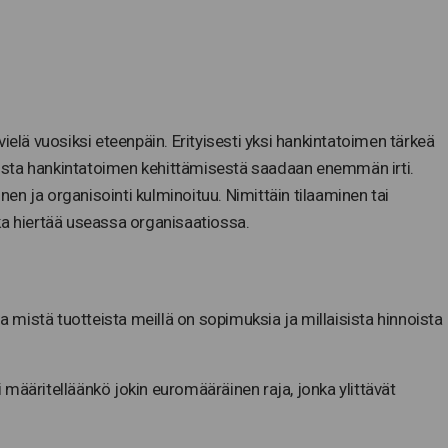
ielä vuosiksi eteenpäin. Erityisesti yksi hankintatoimen tärkeä
 muusta hankintatoimen kehittämisestä saadaan enemmän irti.
n ja organisointi kulminoituu. Nimittäin tilaaminen tai
ka hiertää useassa organisaatiossa.
a mistä tuotteista meillä on sopimuksia ja millaisista hinnoista
i määritelläänkö jokin euromääräinen raja, jonka ylittävät