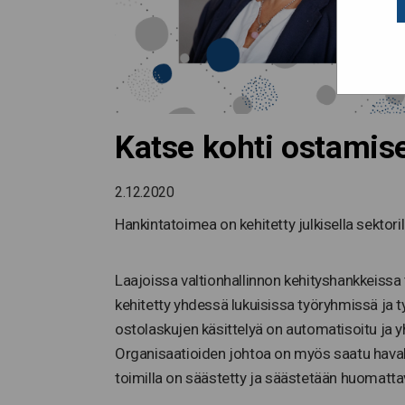
Katse kohti ostamis
2.12.2020
Hankintatoimea on kehitetty julkisella sektori
Laajoissa valtionhallinnon kehityshankkeissa 
kehitetty yhdessä lukuisissa työryhmissä ja t
ostolaskujen käsittelyä on automatisoitu ja 
Organisaatioiden johtoa on myös saatu havah
toimilla on säästetty ja säästetään huomatt