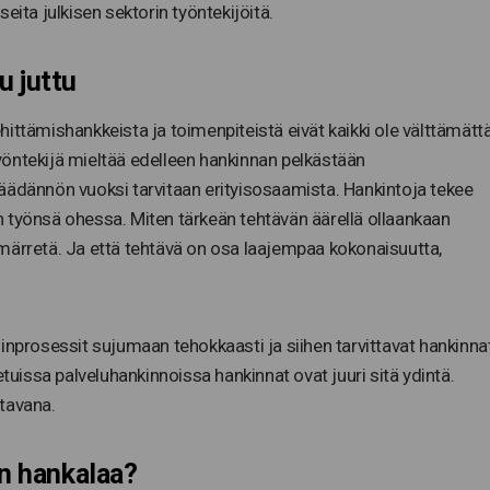
eita julkisen sektorin työntekijöitä.
u juttu
ittämishankkeista ja toimenpiteistä eivät kaikki ole välttämätt
 työntekijä mieltää edelleen hankinnan pelkästään
äädännön vuoksi tarvitaan erityisosaamista. Hankintoja tekee
 työnsä ohessa. Miten tärkeän tehtävän äärellä ollaankaan
märretä. Ja että tehtävä on osa laajempaa kokonaisuutta,
inprosessit sujumaan tehokkaasti ja siihen tarvittavat hankinna
etuissa palveluhankinnoissa hankinnat ovat juuri sitä ydintä.
tavana.
in hankalaa?