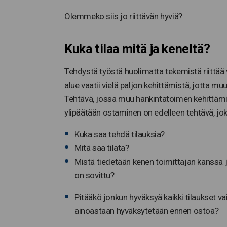
Olemmeko siis jo riittävän hyviä?
Kuka tilaa mitä ja keneltä?
Tehdystä työstä huolimatta tekemistä riittää v
alue vaatii vielä paljon kehittämistä, jotta
Tehtävä, jossa muu hankintatoimen kehittämine
ylipäätään ostaminen on edelleen tehtävä, jo
Kuka saa tehdä tilauksia?
Mitä saa tilata?
Mistä tiedetään kenen toimittajan kanssa j
on sovittu?
Pitääkö jonkun hyväksyä kaikki tilaukset va
ainoastaan hyväksytetään ennen ostoa?