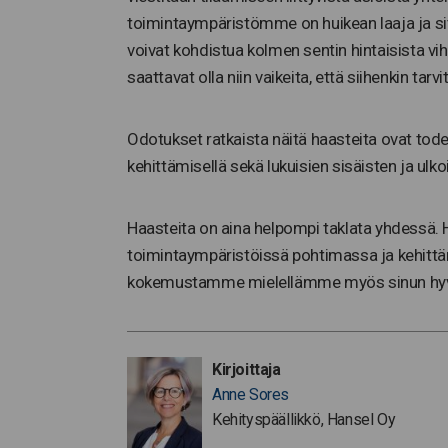
toimintaympäristömme on huikean laaja ja sitä
voivat kohdistua kolmen sentin hintaisista vih
saattavat olla niin vaikeita, että siihenkin tar
Odotukset ratkaista näitä haasteita ovat tode
kehittämisellä sekä lukuisien sisäisten ja ulkoi
Haasteita on aina helpompi taklata yhdessä.
toimintaympäristöissä pohtimassa ja kehittä
kokemustamme mielellämme myös sinun hyväk
Kirjoittaja
Anne Sores
Kehityspäällikkö, Hansel Oy