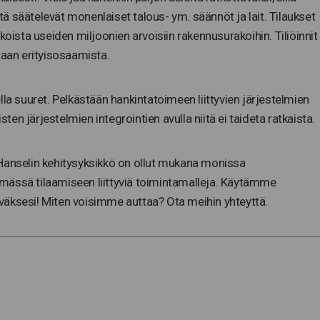
 säätelevät monenlaiset talous- ym. säännöt ja lait. Tilaukset
koista useiden miljoonien arvoisiin rakennusurakoihin. Tiliöinnit
vitaan erityisosaamista.
lla suuret. Pelkästään hankintatoimeen liittyvien järjestelmien
sten järjestelmien integrointien avulla niitä ei taideta ratkaista.
 Hanselin kehitysyksikkö on ollut mukana monissa
mässä tilaamiseen liittyviä toimintamalleja. Käytämme
sesi! Miten voisimme auttaa? Ota meihin yhteyttä.