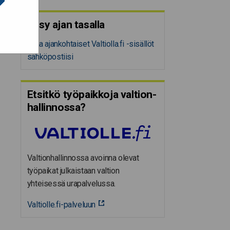
Pysy ajan tasalla
Tilaa ajankohtaiset Valtiolla.fi -sisällöt
sähköpostiisi
Etsitkö työpaikkoja valtion­
hal­lin­nossa?
Valtionhallinnossa avoinna olevat
työpaikat julkaistaan valtion
yhteisessä urapalvelussa.
Valtiolle.fi-palveluun