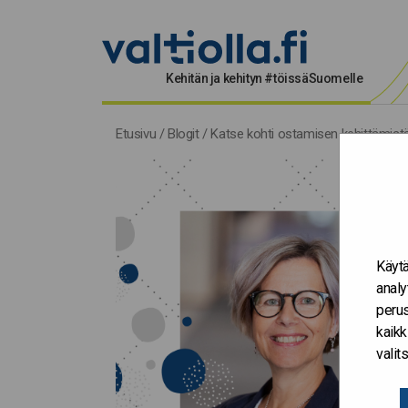
Kehitän ja kehityn #töissäSuomelle
Etusivu
/
Blogit
/
Katse kohti ostamisen kehittämist
Käytä
analy
perus
kaikk
vali