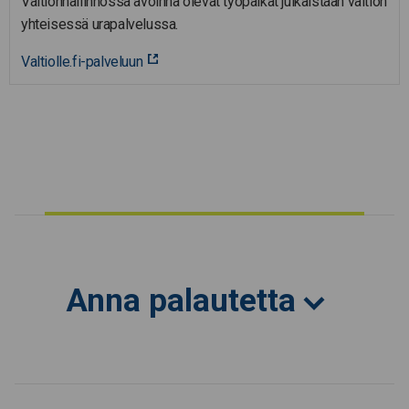
Valtionhallinnossa avoinna olevat työpaikat julkaistaan valtion
yhteisessä urapalvelussa.
Valtiolle.fi-palveluun
Anna palautetta