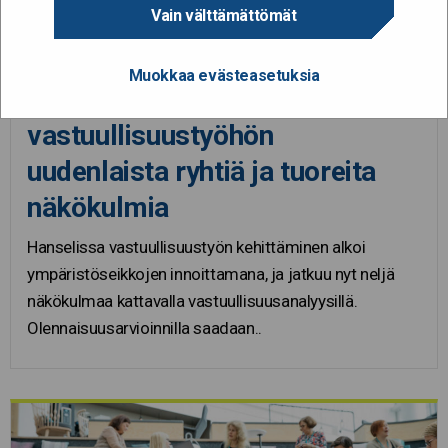
Vain välttämättömät
14.5.2020
Muokkaa evästeasetuksia
Ulkopuolinen silmäpari tuo
vastuullisuustyöhön
uudenlaista ryhtiä ja tuoreita
näkökulmia
Hanselissa vastuullisuustyön kehittäminen alkoi
ympäristöseikkojen innoittamana, ja jatkuu nyt neljä
näkökulmaa kattavalla vastuullisuusanalyysillä.
Olennaisuusarvioinnilla saadaan..