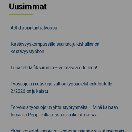
Uusimmat
Adhd asiantuntijatyössä
Kestävyyskompassilla suuntaa julkishallinnon
kestävyystyöhön
Lupa tehdä fiksummin – voimassa edelleen!
Työsuojelun uutiskirje valtion työsuojeluhenkilöstölle
2/2026 on julkaistu
Terveisiä työsuojelun yhteistyöryhmältä – Minä kaipaan
lomaa ja Peppi Pitkätossu elää ikuista kesää
Yksin voi edetä nopeasti, yhdessä pääsee vaikuttavampiin