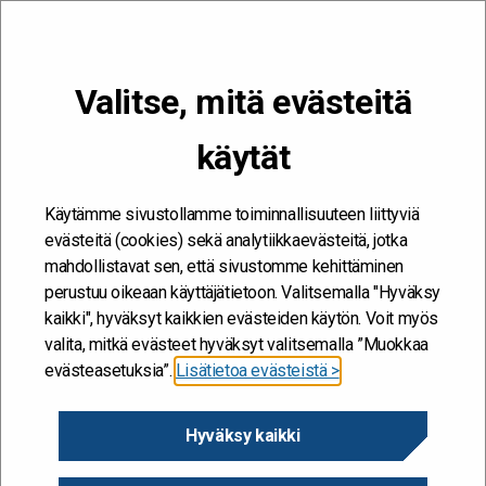
VALIKKO
Valitse, mitä evästeitä
Kehitän ja kehityn #töissäSuomelle
käytät
ympäristövastuu
Etusivu
/
ympäristövastuu
ympäristövastuu
Käytämme sivustollamme toiminnallisuuteen liittyviä
evästeitä (cookies) sekä analytiikkaevästeitä, jotka
mahdollistavat sen, että sivustomme kehittäminen
perustuu oikeaan käyttäjätietoon. Valitsemalla "Hyväksy
kaikki", hyväksyt kaikkien evästeiden käytön. Voit myös
valita, mitkä evästeet hyväksyt valitsemalla ”Muokkaa
evästeasetuksia”.
Lisätietoa evästeistä >
Hyväksy kaikki