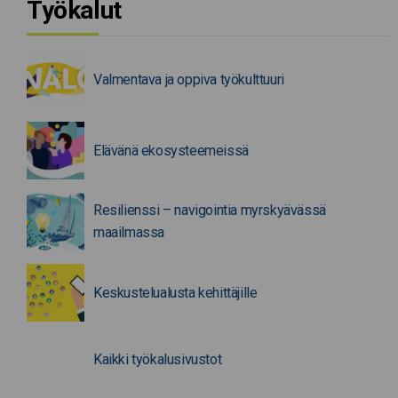
Työkalut
Valmentava ja oppiva työkulttuuri
Elävänä ekosysteemeissä
Resilienssi – navigointia myrskyävässä
maailmassa
Keskustelualusta kehittäjille
Kaikki työkalusivustot