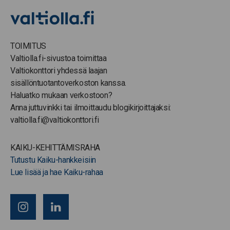
TOIMITUS
Valtiolla.fi-sivustoa toimittaa
Valtiokonttori yhdessä laajan
sisällöntuotantoverkoston kanssa.
Haluatko mukaan verkostoon?
Anna juttuvinkki tai ilmoittaudu blogikirjoittajaksi:
valtiolla.fi@valtiokonttori.fi
KAIKU-KEHITTÄMISRAHA
Tutustu Kaiku-hankkeisiin
Lue lisää ja hae Kaiku-rahaa