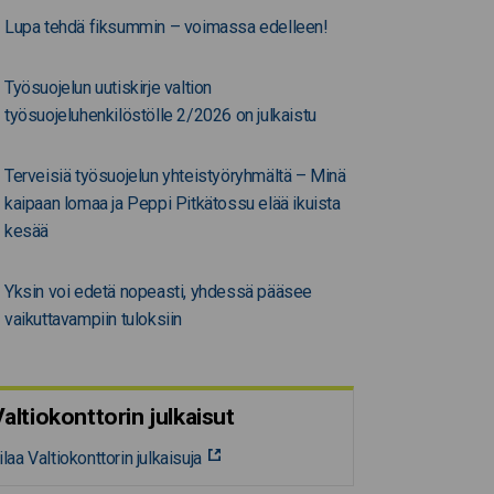
Lupa tehdä fiksummin – voimassa edelleen!
Työsuojelun uutiskirje valtion
työsuojeluhenkilöstölle 2/2026 on julkaistu
Terveisiä työsuojelun yhteistyöryhmältä – Minä
kaipaan lomaa ja Peppi Pitkätossu elää ikuista
kesää
Yksin voi edetä nopeasti, yhdessä pääsee
vaikuttavampiin tuloksiin
altiokonttorin julkaisut
ilaa Valtiokonttorin julkaisuja