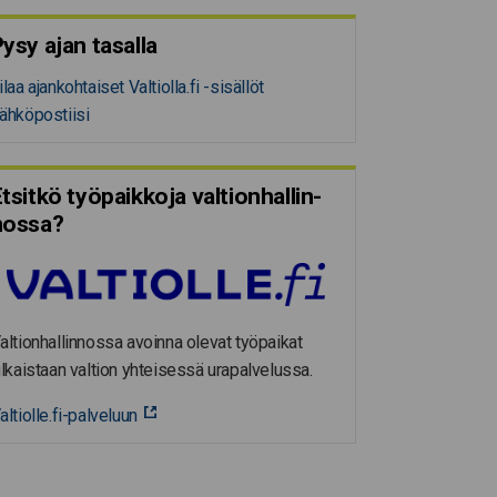
ysy ajan tasalla
ilaa ajankohtaiset Valtiolla.fi -sisällöt
ähköpostiisi
tsitkö työpaikkoja valtion­hal­lin­
nossa?
altionhallinnossa avoinna olevat työpaikat
ulkaistaan valtion yhteisessä urapalvelussa.
altiolle.fi-palveluun