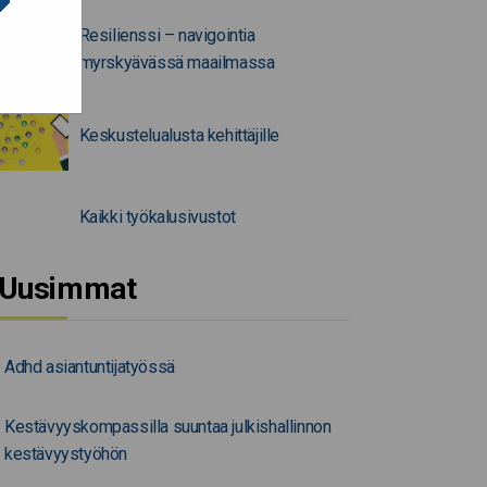
Resilienssi – navigointia
myrskyävässä maailmassa
Keskustelualusta kehittäjille
Kaikki työkalusivustot
Uusimmat
Adhd asiantuntijatyössä
Kestävyyskompassilla suuntaa julkishallinnon
kestävyystyöhön