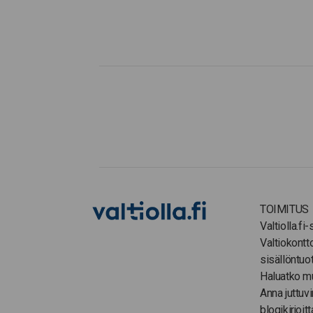
TOIMITUS
Valtiolla.fi
Valtiokontt
sisällöntuo
Haluatko m
Anna juttuvi
blogikirjoitt