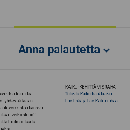
Anna palautetta
KAIKU-KEHITTÄMISRAHA
-sivustoa toimittaa
Tutustu Kaiku-hankkeisiin
ori yhdessä laajan
Lue lisää ja hae Kaiku-rahaa
tantoverkoston kanssa.
ukaan verkostoon?
nkki tai ilmoittaudu
ajaksi: