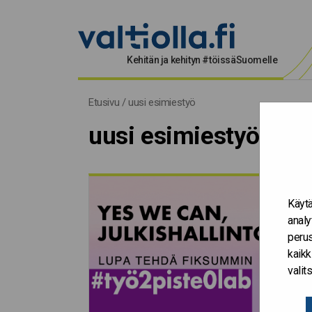
Kehitän ja kehityn #töissäSuomelle
uusi esimiestyö
Etusivu
/
uusi esimiestyö
uusi esimiestyö
Käytä
analy
perus
kaikk
vali