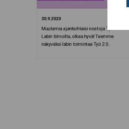
30.9.2020
Muutamia ajankohtaisi nostoja Työ 2.0
Labin tiimoilta, olkaa hyvä! Teemme
näkyväksi labin toimintaa Työ 2.0..