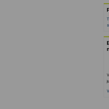
P
T
s
E
V
j
V