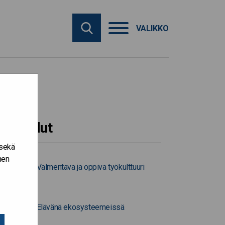
VALIKKO
Työkalut
 sekä
nen
Valmentava ja oppiva työkulttuuri
Elävänä ekosysteemeissä