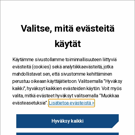
VALIKKO
Valitse, mitä evästeitä
Kehitän ja kehityn #töissäSuomelle
käytät
Senaatti-kiinteistö
Etusivu
/
Senaatti-kiinteistö
Senaatti-kiinteistö
Käytämme sivustollamme toiminnallisuuteen liittyviä
evästeitä (cookies) sekä analytiikkaevästeitä, jotka
mahdollistavat sen, että sivustomme kehittäminen
perustuu oikeaan käyttäjätietoon. Valitsemalla "Hyväksy
kaikki", hyväksyt kaikkien evästeiden käytön. Voit myös
valita, mitkä evästeet hyväksyt valitsemalla ”Muokkaa
evästeasetuksia”.
Lisätietoa evästeistä >
Hyväksy kaikki