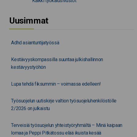
Kaikki työkalusivustot
Uusimmat
Adhd asiantuntijatyössä
Kestävyyskompassilla suuntaa julkishallinnon
kestävyystyöhön
Lupa tehdä fiksummin – voimassa edelleen!
Työsuojelun uutiskirje valtion työsuojeluhenkilöstölle
2/2026 on julkaistu
Terveisiä työsuojelun yhteistyöryhmältä – Minä kaipaan
lomaa ja Peppi Pitkätossu elää ikuista kesää