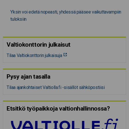
Yksin voi edetä nopeasti, yhdessä pääsee vaikuttavampiin
tuloksiin
Valtiokonttorin julkaisut
Tilaa Valtiokonttorin julkaisuja
Pysy ajan tasalla
Tilaa ajankohtaiset Valtiolla.fi -sisällöt sähköpostiisi
Etsitkö työpaikkoja valtion­hal­lin­nossa?