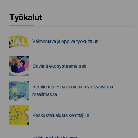
Työkalut
Valmentava ja oppiva työkulttuuri
Elävänä ekosysteemeissä
Resilienssi – navigointia myrskyävässä
maailmassa
Keskustelualusta kehittäjille