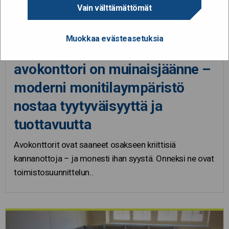
Vain välttämättömät
21.2.2020
Muokkaa evästeasetuksia
Toimistojen suunnittelussa
avokonttori on muinaisjäänne –
moderni monitilaympäristö
nostaa tyytyväisyyttä ja
tuottavuutta
Avokonttorit ovat saaneet osakseen kriittisiä
kannanottoja – ja monesti ihan syystä. Onneksi ne ovat
toimistosuunnittelun..