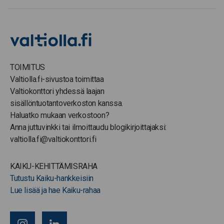
TOIMITUS
Valtiolla.fi-sivustoa toimittaa
Valtiokonttori yhdessä laajan
sisällöntuotantoverkoston kanssa.
Haluatko mukaan verkostoon?
Anna juttuvinkki tai ilmoittaudu blogikirjoittajaksi:
valtiolla.fi@valtiokonttori.fi
KAIKU-KEHITTÄMISRAHA
Tutustu Kaiku-hankkeisiin
Lue lisää ja hae Kaiku-rahaa