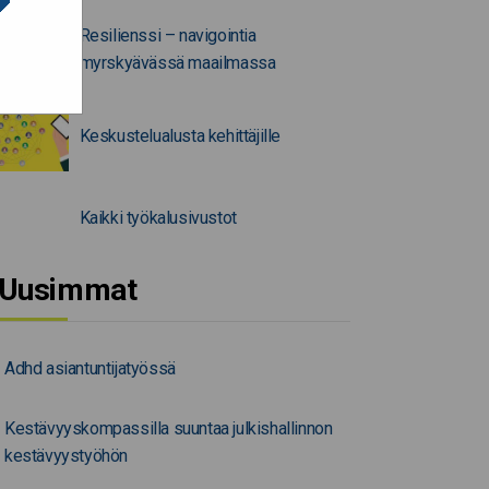
Resilienssi – navigointia
myrskyävässä maailmassa
Keskustelualusta kehittäjille
Kaikki työkalusivustot
Uusimmat
Adhd asiantuntijatyössä
Kestävyyskompassilla suuntaa julkishallinnon
kestävyystyöhön