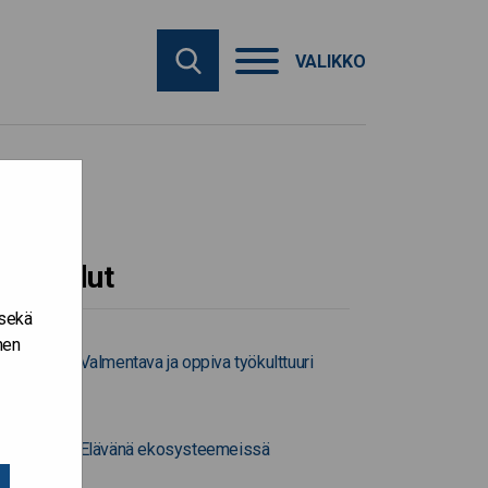
VALIKKO
Työkalut
 sekä
nen
Valmentava ja oppiva työkulttuuri
Elävänä ekosysteemeissä