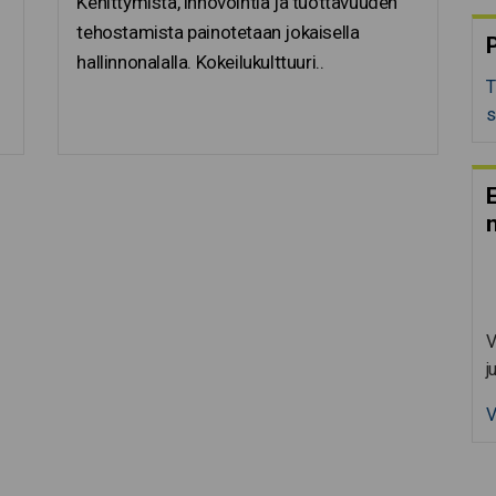
Kehittymistä, innovointia ja tuottavuuden
tehostamista painotetaan jokaisella
P
hallinnonalalla. Kokeilukulttuuri..
T
s
E
V
j
V