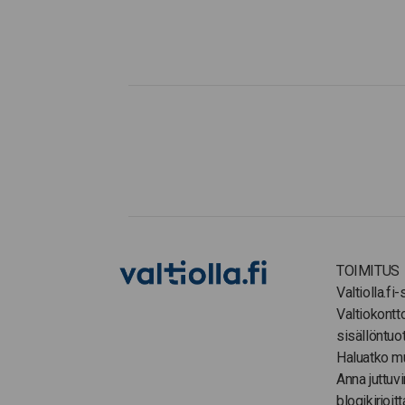
TOIMITUS
Valtiolla.fi
Valtiokontt
sisällöntuo
Haluatko m
Anna juttuvi
blogikirjoitt