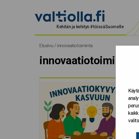
Kehitän ja kehityn #töissäSuomelle
innovaatiotoiminta
Etusivu
/
innovaatiotoiminta
innovaatiotoiminta
Käytä
analy
perus
kaikk
vali