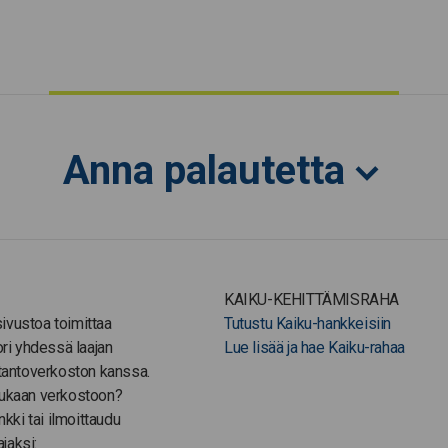
Anna palautetta
KAIKU-KEHITTÄMISRAHA
-sivustoa toimittaa
Tutustu Kaiku-hankkeisiin
ori yhdessä laajan
Lue lisää ja hae Kaiku-rahaa
tantoverkoston kanssa.
ukaan verkostoon?
nkki tai ilmoittaudu
ajaksi: