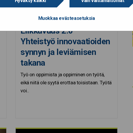
Hyväksy kaikki
Vain välttämättömät
Muokkaa evästeasetuksia
21.11.2022
Liikkuvuus 2.0 –
Yhteistyö innovaatioiden
synnyn ja leviämisen
takana
Työ on oppimista ja oppiminen on työtä,
eikä niitä ole syytä erottaa toisistaan. Työtä
voi..