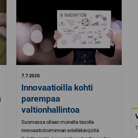
7.7.2020
Innovaatioilla kohti
n
parempaa
valtionhallintoa
V
Suomessa ollaan monella tasolla
T
innovaatiotoiminnan edelläkävijöitä.