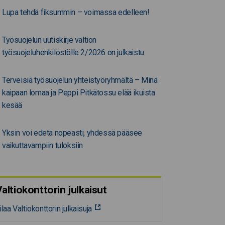
Lupa tehdä fiksummin – voimassa edelleen!
Työsuojelun uutiskirje valtion
työsuojeluhenkilöstölle 2/2026 on julkaistu
Terveisiä työsuojelun yhteistyöryhmältä – Minä
kaipaan lomaa ja Peppi Pitkätossu elää ikuista
kesää
Yksin voi edetä nopeasti, yhdessä pääsee
vaikuttavampiin tuloksiin
altiokonttorin julkaisut
ilaa Valtiokonttorin julkaisuja