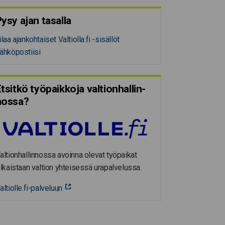
ysy ajan tasalla
ilaa ajankohtaiset Valtiolla.fi -sisällöt
ähköpostiisi
tsitkö työpaikkoja valtion­hal­lin­
nossa?
altionhallinnossa avoinna olevat työpaikat
ulkaistaan valtion yhteisessä urapalvelussa.
altiolle.fi-palveluun