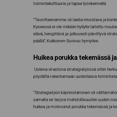
toimintakulttuuria ja tapaa työskennellä.
”Tavoitteenamme oli laatia innostava ja konk
Kyseessä ei ole mikään hyllylle laitettu muu
elävä, hengittävä ja jatkuvasti päivittyvä st
päällä”, Kukkonen-Suvivuo hymyilee.
Huikea porukka tekemässä ja
Uutena virastona strategiatyössä oltiin herkul
pöydältä rakentamaan uudenlaisia toimintata
”Strategiatyön käynnistäminen oli välttämät
samalla se tarjosi mahdollisuuden uuden osall
huikea ja motivoinut porukka tekemässä ja k