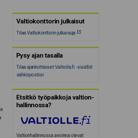
Valtiokonttorin julkaisut
Tilaa Valtiokonttorin julkaisuja
Pysy ajan tasalla
Tilaa ajankohtaiset Valtiolla.fi -sisällöt
sähköpostiisi
Etsitkö työpaikkoja valtion­
hal­lin­nossa?
ta
a
Valtionhallinnossa avoinna olevat