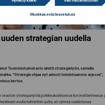
Hyväksy kaikki
Vain välttämättömät
Muokkaa evästeasetuksia
i uuden strategian uudella
nut Tuomioistuinvirasto aloitti strategiatyön, samalla
matka. ”Strategia ohjaa nyt aidosti toimintaamme arjessa”,
uvivuo kertoo.
 viraston strategiatyötä poikkeuksellisessa koronatilanteessa 
ankkeen avulla kehitettiin uutta, eri ryhmiä osallistavaa