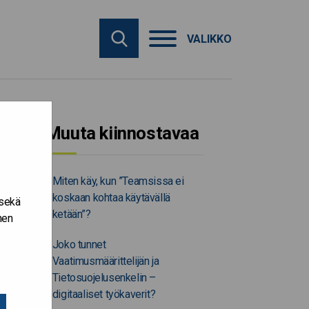
VALIKKO
Muuta kiinnostavaa
Miten käy, kun ”Teamsissa ei
koskaan kohtaa käytävällä
 sekä
ketään”?
nen
Joko tunnet
Vaatimusmäärittelijän ja
Tietosuojelusenkelin –
digitaaliset työkaverit?