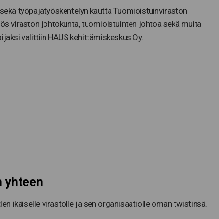
n sekä työpajatyöskentelyn kautta Tuomioistuinviraston
yös viraston johtokunta, tuomioistuinten johtoa sekä muita
ijaksi valittiin HAUS kehittämiskeskus Oy.
n yhteen
den ikäiselle virastolle ja sen organisaatiolle oman twistinsä.