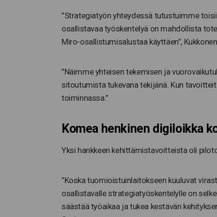
”Strategiatyön yhteydessä tutustuimme toisii
osallistavaa työskentelyä on mahdollista tote
Miro-osallistumisalustaa käyttäen”, Kukkone
”Näimme yhteisen tekemisen ja vuorovaikutuk
sitoutumista tukevana tekijänä. Kun tavoitte
toiminnassa.”
Komea henkinen digiloikka k
Yksi hankkeen kehittämistavoitteista oli pilo
”Koska tuomioistuinlaitokseen kuuluvat virasto
osallistavalle strategiatyöskentelylle on sel
säästää työaikaa ja tukea kestävän kehitykse