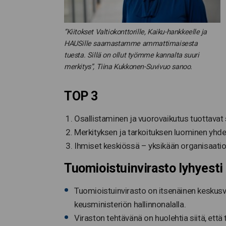
”Kiitokset Valtiokonttorille, Kaiku-hankkeelle ja
HAUSille saamastamme ammattimaisesta
tuesta. Sillä on ollut työmme kannalta suuri
merkitys”, Tiina Kukkonen-Suvivuo sanoo.
TOP 3
Osallistaminen ja vuorovaikutus tuottavat 
Merkityksen ja tarkoituksen luominen yhd
Ihmiset keskiössä – yksikään organisaatio 
Tuo­miois­tuin­vi­ras­to lyhyesti
Tuo­miois­tuin­vi­ras­to on it­se­näi­nen kes­kus­v
keus­mi­nis­te­riön hal­lin­no­na­lal­la.
Viraston tehtävänä on huolehtia siitä, et