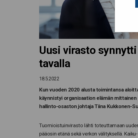
Uusi virasto synnytt
tavalla
18.5.2022
Kun vuoden 2020 alusta toimintansa aloitta
käynnistyi organisaation elämän mittainen 
hallinto-osaston johtaja Tiina Kukkonen-S
Tuomioistuinvirasto lähti toteuttamaan uuden
pääosin etänä sekä verkon välityksellä. Kaiku-h