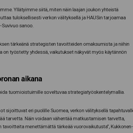
mme. Yllätyimme siitä, miten näin laajan joukon yhteistä
uttaa tuloksellisesti verkon välityksellä ja HAUSin tarjoamaa
n-Suvivuo sanoo.
sen tärkeänä strategisten tavoitteiden omaksumista ja niihin
ita on työstetty yhdessä, vaikutukset näkyvät myös käytännön
oronan aikana
toida tuomioistuimille soveltuvaa strategiatyöskentelymallia.
t sijoittuvat eri puolille Suomea, verkon välityksellä tapahtuvall
keää tarvetta. Näin voidaan vähentää matkustamisen tarvetta,
n tavoitteita menettämättä tärkeää vuorovaikutusta”, Kukkonen-