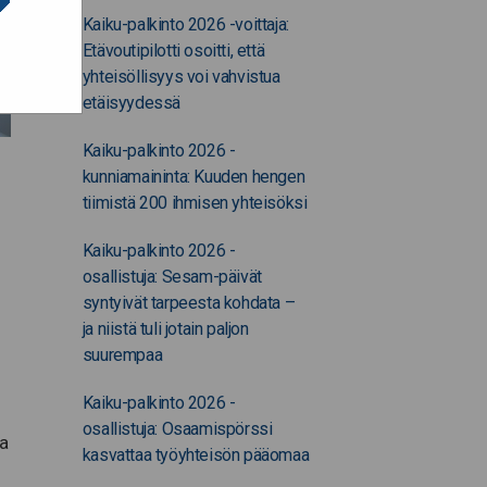
Kaiku-palkinto 2026 -voittaja:
Etävoutipilotti osoitti, että
yhteisöllisyys voi vahvistua
etäisyydessä
Kaiku-palkinto 2026 -
kunniamaininta: Kuuden hengen
tiimistä 200 ihmisen yhteisöksi
Kaiku-palkinto 2026 -
osallistuja: Sesam-päivät
syntyivät tarpeesta kohdata –
ja niistä tuli jotain paljon
suurempaa
Kaiku-palkinto 2026 -
osallistuja: Osaamispörssi
ja
kasvattaa työyhteisön pääomaa