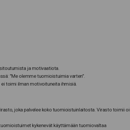
sitoutumista ja motivaatiota.
essä: ”Me olemme tuomioistuimia varten”.
ei toimi ilman motivoituneita ihmisiä.
i­ras­to, joka pal­ve­lee koko tuo­miois­tuin­lai­tos­ta. Virasto toi­mii oi
tä tuomioistuimet kykenevät käyttämään tuomiovaltaa