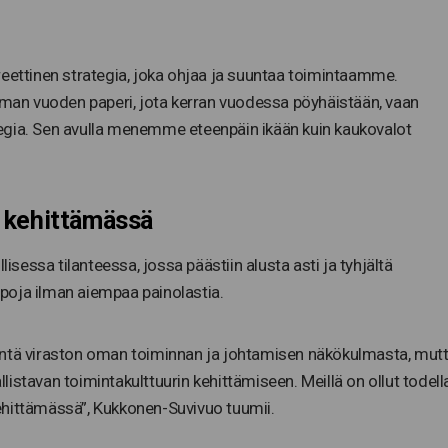
reettinen strategia, joka ohjaa ja suuntaa toimintaamme.
taman vuoden paperi, jota kerran vuodessa pöyhäistään, vaan
rategia. Sen avulla menemme eteenpäin ikään kuin kaukovalot
 kehittämässä
lisessa tilanteessa, jossa päästiin alusta asti ja tyhjältä
poja ilman aiempaa painolastia.
öntä viraston oman toiminnan ja johtamisen näkökulmasta, mut
istavan toimintakulttuurin kehittämiseen. Meillä on ollut todell
ehittämässä”, Kukkonen-Suvivuo tuumii.