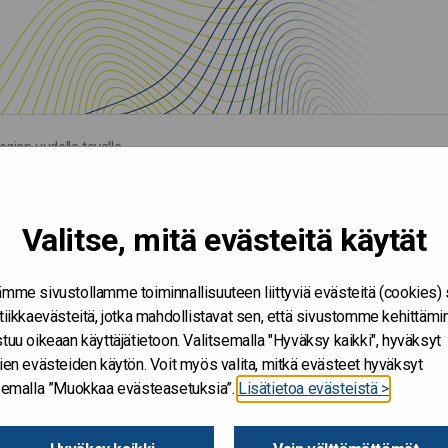
egian uudella tavalla
Valitse, mitä evästeitä käytät
mme sivustollamme toiminnallisuuteen liittyviä evästeitä (cookies)
tiikkaevästeitä, jotka mahdollistavat sen, että sivustomme kehittämi
tuu oikeaan käyttäjätietoon. Valitsemalla "Hyväksy kaikki", hyväksyt
ien evästeiden käytön. Voit myös valita, mitkä evästeet hyväksyt
tsemalla ”Muokkaa evästeasetuksia”.
Lisätietoa evästeistä >