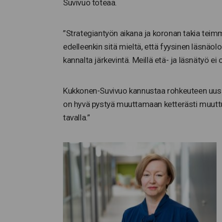
Suvivuo toteaa.
”Strategiantyön aikana ja koronan takia tei
edelleenkin sitä mieltä, että fyysinen läsnäol
kannalta järkevintä. Meillä etä- ja läsnätyö ei
Kukkonen-Suvivuo kannustaa rohkeuteen uusia 
on hyvä pystyä muuttamaan ketterästi muuttuvi
tavalla.”