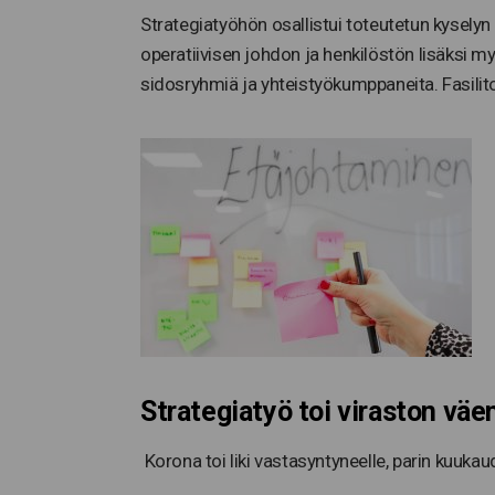
Strategiatyöhön osallistui toteutetun kysely
operatiivisen johdon ja henkilöstön lisäksi m
sidosryhmiä ja yhteistyökumppaneita. Fasilito
Strategiatyö toi viraston väe
Korona toi liki vastasyntyneelle, parin kuukau