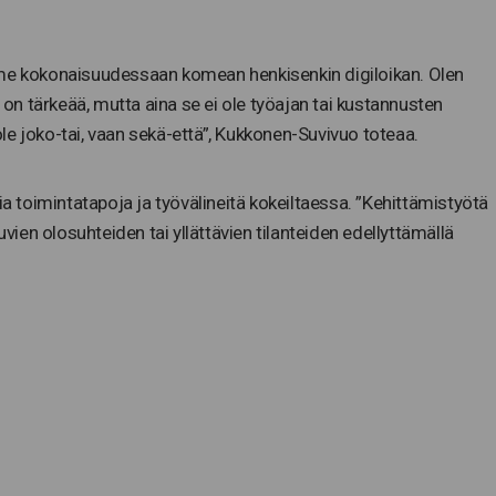
mme kokonaisuudessaan komean henkisenkin digiloikan. Olen
o on tärkeää, mutta aina se ei ole työajan tai kustannusten
 ole joko-tai, vaan sekä-että”, Kukkonen-Suvivuo toteaa.
toimintatapoja ja työvälineitä kokeiltaessa. ”Kehittämistyötä
en olosuhteiden tai yllättävien tilanteiden edellyttämällä