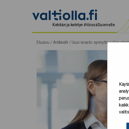
Kehitän ja kehityn #töissäSuomelle
Etusivu
/
Artikkelit
/
Uusi virasto synnytti uuden strat
Käytä
analy
perus
kaikk
vali