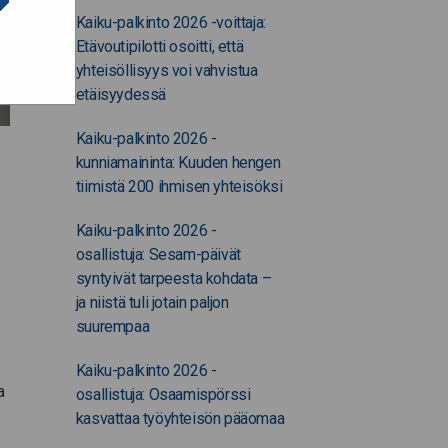
Kaiku-palkinto 2026 -voittaja:
Etävoutipilotti osoitti, että
yhteisöllisyys voi vahvistua
etäisyydessä
Kaiku-palkinto 2026 -
kunniamaininta: Kuuden hengen
tiimistä 200 ihmisen yhteisöksi
Kaiku-palkinto 2026 -
osallistuja: Sesam-päivät
syntyivät tarpeesta kohdata –
ja niistä tuli jotain paljon
suurempaa
Kaiku-palkinto 2026 -
a
osallistuja: Osaamispörssi
kasvattaa työyhteisön pääomaa