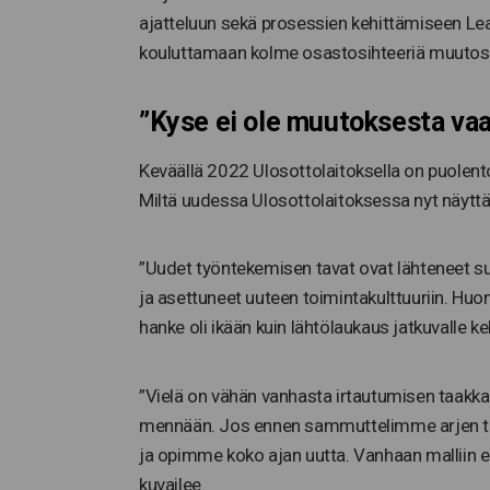
ajatteluun sekä prosessien kehittämiseen Lea
kouluttamaan kolme osastosihteeriä muutosohj
”Kyse ei ole muutoksesta vaa
Keväällä 2022 Ulosottolaitoksella on puolent
Miltä uudessa Ulosottolaitoksessa nyt näytt
”Uudet työntekemisen tavat ovat lähteneet 
ja asettuneet uuteen toimintakulttuuriin. Huo
hanke oli ikään kuin lähtölaukaus jatkuvalle ke
”Vielä on vähän vanhasta irtautumisen taakka
mennään. Jos ennen sammuttelimme arjen tuh
ja opimme koko ajan uutta. Vanhaan malliin e
kuvailee.