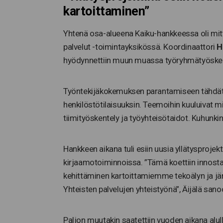
kartoittaminen”
Yhtenä osa-alueena Kaiku-hankkeessa oli mitt
palvelut -toimintayksikössä. Koordinaattori
H
hyödynnettiin muun muassa työryhmätyöskente
Työntekijäkokemuksen parantamiseen tähdätti
henkilöstötilaisuuksin. Teemoihin kuuluivat m
tiimityöskentely ja työyhteisötaidot. Kuhunkin 
Hankkeen aikana tuli esiin uusia yllätysproje
kirjaamotoiminnoissa. ”Tämä koettiin innost
kehittäminen kartoittamiemme tekoälyn ja jä
Yhteisten palvelujen yhteistyönä”, Äijälä sano
Paljon muutakin saatettiin vuoden aikana alull