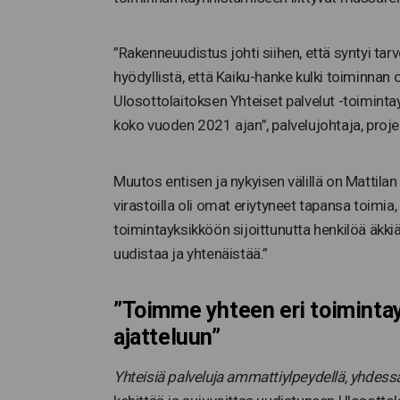
”Rakenneuudistus johti siihen, että syntyi tarve
hyödyllistä, että Kaiku-hanke kulki toiminnan
Ulosottolaitoksen Yhteiset palvelut -toimint
koko vuoden 2021 ajan”, palvelujohtaja, proje
Muutos entisen ja nykyisen välillä on Mattila
virastoilla oli omat eriytyneet tapansa toimia,
toimintayksikköön sijoittunutta henkilöä äkki
uudistaa ja yhtenäistää.”
”Toimme yhteen eri toiminta
ajatteluun”
Yhteisiä palveluja ammattiylpeydellä, yhdessä