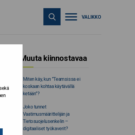
VALIKKO
Muuta kiinnostavaa
Miten käy, kun ”Teamsissa ei
koskaan kohtaa käytävällä
 sekä
ketään”?
nen
Joko tunnet
Vaatimusmäärittelijän ja
Tietosuojelusenkelin –
digitaaliset työkaverit?