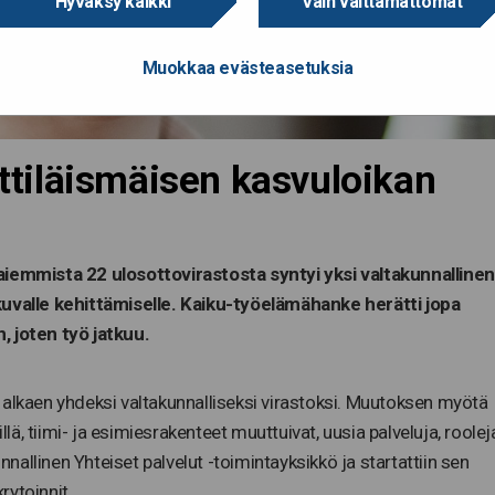
Hyväksy kaikki
Vain välttämättömät
Muokkaa evästeasetuksia
ättiläismäisen kasvuloikan
aiemmista 22 ulosottovirastosta syntyi yksi valtakunnallinen
kuvalle kehittämiselle. Kaiku-työelämähanke herätti jopa
n, joten työ jatkuu.
 alkaen yhdeksi valtakunnalliseksi virastoksi. Muutoksen myötä
llä, tiimi- ja esimiesrakenteet muuttuivat, uusia palveluja, roolej
unnallinen Yhteiset palvelut -toimintayksikkö ja startattiin sen
rytoinnit.