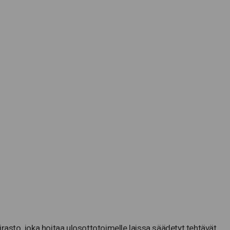
irasto, joka hoitaa ulosottotoimelle laissa säädetyt tehtävät