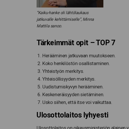
”Kaiku-hanke oli lähtölaukaus
jatkuvalle kehittämiselle”, Minna
Mattila sanoo.
Tärkeimmät opit – TOP 7
Herääminen jatkuvaan muutokseen.
Koko henkilöstön osallistaminen.
Yhteistyön merkitys.
Yhteisöllisyyden merkitys.
Uudistumiskyvyn herääminen.
Keskeneräisyyden sietäminen.
Usko siihen, että itse voi vaikuttaa.
Ulosottolaitos lyhyesti
Ulosottolaitos on oikeusministeriön alainen v