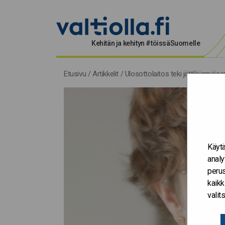
Kehitän ja kehityn #töissäSuomelle
Etusivu
/
Artikkelit
/
Ulosottolaitos teki jättiläismäis
Käytä
analy
perus
kaikk
vali