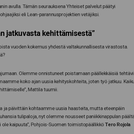
nin avulla. Tämän seurauksena Yhteiset palvelut päätyi
aajiksi eli Lean-parannusprojektien vetäjiksi.
n jatkuvasta kehittämisestä”
oista vuoden kokemus yhdestä valtakunnallisesta virastosta.
ää?
sujumaan. Olemme onnistuneet poistamaan päällekkäisiä tehtävi
maamme koko ajan uusia kehityskohteita, joten työ jatkuu. Kaik
hittämiselle”, Mattila tuumii.
a ja päivittäin kohtaamme uusia haasteita, mutta eteenpäin
ansia tulipaloja, nyt olemme nousseet paniikkinappulan päält
i ole kaipuuta”, Pohjois-Suomen toimistopäällikkö
Tero Rojola