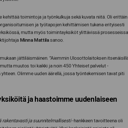
 kehittää toimintoja ja työnkulkuja sekä kuvata niitä. Oli erittäin
 organisoitumisen ja työtapojen kehittämisen tukena erityisesti
ayksikössä, mutta myös toimintayksiköt ylittävissä prosesseiss
ktijohtaja
Minna Mattila
sanoo.
n mukaan jättiläismäinen. ”Aiemmin Ulosottolaitoksen itsenäisill
 mutta muutos toi kaikki ja noin 450 Yhteiset palvelut -
ä yhteen. Olimme uuden äärellä, jossa työntekemisen tavat piti
yksiköitä ja haastoimme uudenlaiseen
 rakentavasti ja suunnitelmallisesti
-hankkeen tavoitteena oli