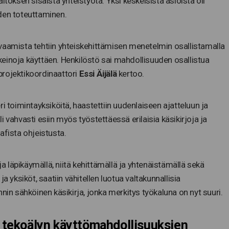
itoksen sisäistä yhteistyötä. Yksi keskeisistä asioista oli
den toteuttaminen.
vaamista tehtiin yhteiskehittämisen menetelmin osallistamalla
einoja käyttäen. Henkilöstö sai mahdollisuuden osallistua
projektikoordinaattori
Essi Äijälä
kertoo.
i toimintayksiköitä, haastettiin uudenlaiseen ajatteluun ja
uli vahvasti esiin myös työstettäessä erilaisia käsikirjoja ja
afista ohjeistusta.
ja läpikäymällä, niitä kehittämällä ja yhtenäistämällä sekä
a yksiköt, saatiin vähitellen luotua valtakunnallisia
nin sähköinen käsikirja, jonka merkitys työkaluna on nyt suuri.
si tekoälyn käyttömahdollisuuksien