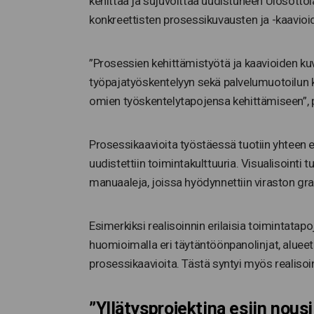
kehittää ja sujuvoittaa uudistuneen Ulosottola
konkreettisten prosessikuvausten ja -kaavioi
”Prosessien kehittämistyötä ja kaavioiden ku
työpajatyöskentelyyn sekä palvelumuotoilun k
omien työskentelytapojensa kehittämiseen”, 
Prosessikaavioita työstäessä tuotiin yhteen er
uudistettiin toimintakulttuuria. Visualisointi t
manuaaleja, joissa hyödynnettiin viraston gra
Esimerkiksi realisoinnin erilaisia toimintatapo
huomioimalla eri täytäntöönpanolinjat, alueet j
prosessikaavioita. Tästä syntyi myös realisoin
”Yllätysprojektina esiin nou