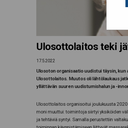
Ulosottolaitos teki j
17.5.2022
Ulosoton organisaatio uudistui täysin, kun 
Ulosottolaitos. Muutos oli lähtölaukaus jat
yllättävän suuren uudistumishalun ja -inno
Ulosottolaitos organisoitui joulukuusta 2020
moni muuttui: toimintoja siirtyi yksiköiden väli
ja tehtäviä syntyi. Samalla perustettiin valtak
toiminnan käynnistämiseen liittyvät massarek