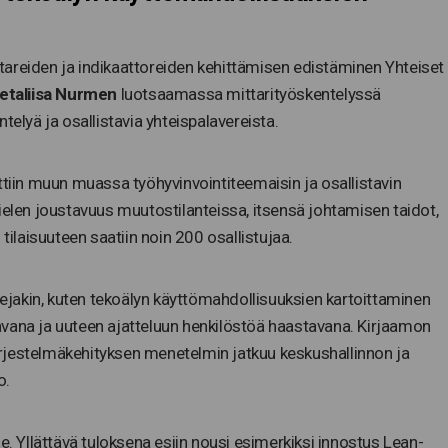
areiden ja indikaattoreiden kehittämisen edistäminen Yhteiset
etaliisa Nurmen
luotsaamassa mittarityöskentelyssä
lyä ja osallistavia yhteispalavereista.
in muun muassa työhyvinvointiteemaisin ja osallistavin
ielen joustavuus muutostilanteissa, itsensä johtamisen taidot,
tilaisuuteen saatiin noin 200 osallistujaa.
ktejakin, kuten tekoälyn käyttömahdollisuuksien kartoittaminen
avana ja uuteen ajatteluun henkilöstöä haastavana. Kirjaamon
rjestelmäkehityksen menetelmin jatkuu keskushallinnon ja
o.
e. Yllättävä tuloksena esiin nousi esimerkiksi innostus Lean-