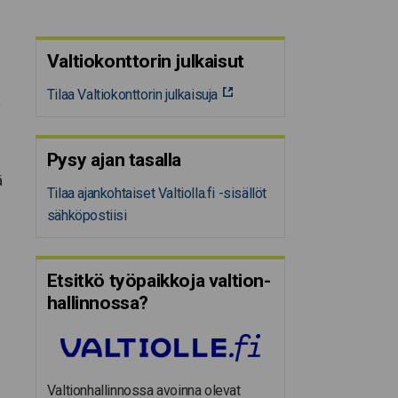
Valtiokonttorin julkaisut
Tilaa Valtiokonttorin julkaisuja
a
Pysy ajan tasalla
ä
Tilaa ajankohtaiset Valtiolla.fi -sisällöt
sähköpostiisi
Etsitkö työpaikkoja valtion­
hal­lin­nossa?
Valtionhallinnossa avoinna olevat