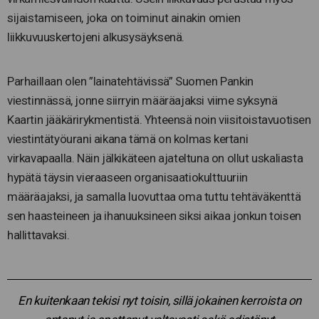
sijaistamiseen, joka on toiminut ainakin omien
liikkuvuuskertojeni alkusysäyksenä.
Parhaillaan olen ”lainatehtävissä” Suomen Pankin
viestinnässä, jonne siirryin määräajaksi viime syksynä
Kaartin jääkärirykmentistä. Yhteensä noin viisitoistavuotisen
viestintätyöurani aikana tämä on kolmas kertani
virkavapaalla. Näin jälkikäteen ajateltuna on ollut uskaliasta
hypätä täysin vieraaseen organisaatiokulttuuriin
määräajaksi, ja samalla luovuttaa oma tuttu tehtäväkenttä
sen haasteineen ja ihanuuksineen siksi aikaa jonkun toisen
hallittavaksi.
En kuitenkaan tekisi nyt toisin, sillä jokainen kerroista on