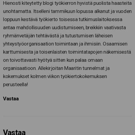
Hienosti kiteytetty blogi työkierron hyvistä puolista haasteita
unohtamatta. Itselleni tammikuun lopussa alkanut ja vuoden
loppuun kestävä työkierto toisessa tutkimuslaitoksessa
antaa mahdollisuuden uudistumiseen, breikkiin vaativasta
ryhmänvetäjän tehtävästä ja tutustumisen läheisen
yhteystyöorganisaation toimintaan ja ihmisiin. Osaamisen
karttumisesta ja toisenlaisten toimintatapojen näkemisestä
on toivottavasti hyötyä sitten kun palaa omaan
organisaatioon. Allekirjoitan Maaritin tunnelmat ja
kokemukset kolmen viikon työkiertokokemuksen
perusteella!
Vastaa
Vastaa