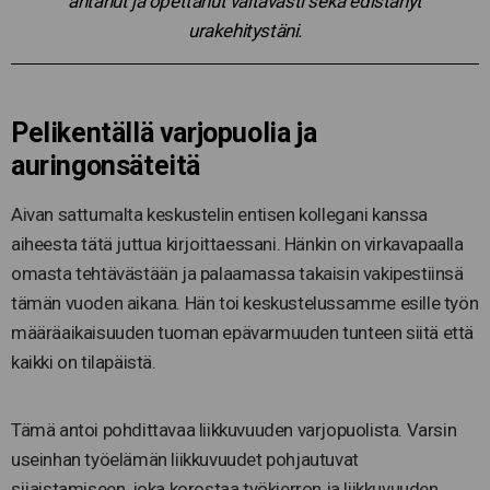
antanut ja opettanut valtavasti sekä edistänyt
urakehitystäni.
Pelikentällä varjopuolia ja
auringonsäteitä
Aivan sattumalta keskustelin entisen kollegani kanssa
aiheesta tätä juttua kirjoittaessani. Hänkin on virkavapaalla
omasta tehtävästään ja palaamassa takaisin vakipestiinsä
tämän vuoden aikana. Hän toi keskustelussamme esille työn
määräaikaisuuden tuoman epävarmuuden tunteen siitä että
kaikki on tilapäistä.
Tämä antoi pohdittavaa liikkuvuuden varjopuolista. Varsin
useinhan työelämän liikkuvuudet pohjautuvat
sijaistamiseen, joka korostaa työkierron ja liikkuvuuden