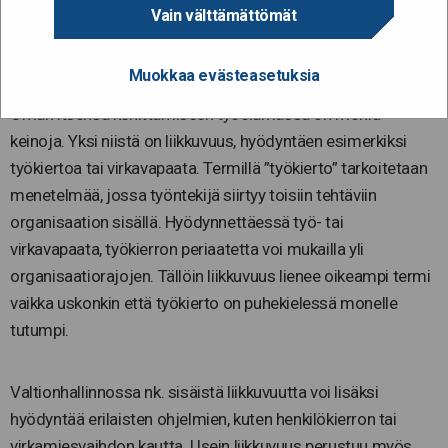
Vain välttämättömät
rakentaa uutta työminää
Muokkaa evästeasetuksia
4.6.2020
Oman itsensä kehittämiseen työelämässä on monia
keinoja. Yksi niistä on liikkuvuus, hyödyntäen esimerkiksi
työkiertoa tai virkavapaata. Termillä ”työkierto” tarkoitetaan
menetelmää, jossa työntekijä siirtyy toisiin tehtäviin
organisaation sisällä. Hyödynnettäessä työ- tai
virkavapaata, työkierron periaatetta voi mukailla yli
organisaatiorajojen. Tällöin liikkuvuus lienee oikeampi termi
vaikka uskonkin että työkierto on puhekielessä monelle
tutumpi.
Valtionhallinnossa nk. sisäistä liikkuvuutta voi lisäksi
hyödyntää erilaisten ohjelmien, kuten henkilökierron tai
virkamiesvaihdon kautta. Usein liikkuvuus perustuu myös