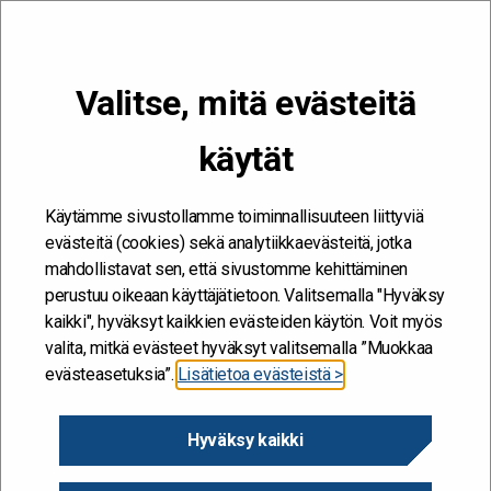
VALIKKO
Valitse, mitä evästeitä
Kehitän ja kehityn #töissäSuomelle
käytät
Etusivu
/
Artikkelit
/
Työelämän liikkuvuus rakentaa uutta työminää
Käytämme sivustollamme toiminnallisuuteen liittyviä
evästeitä (cookies) sekä analytiikkaevästeitä, jotka
mahdollistavat sen, että sivustomme kehittäminen
perustuu oikeaan käyttäjätietoon. Valitsemalla "Hyväksy
kaikki", hyväksyt kaikkien evästeiden käytön. Voit myös
valita, mitkä evästeet hyväksyt valitsemalla ”Muokkaa
evästeasetuksia”.
Lisätietoa evästeistä >
Hyväksy kaikki
Työelämän liikkuvuus