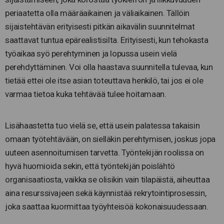
periaatetta olla määräaikainen ja väliaikainen. Tällöin
sijaistehtävän erityisesti pitkän aikavälin suunnitelmat
saattavat tuntua epärealistisilta. Erityisesti, kun tehokasta
työaikaa syö perehtyminen ja lopussa usein vielä
perehdyttäminen. Voi olla haastava suunnitella tulevaa, kun
tietää ettei ole itse asian toteuttava henkilö, tai jos ei ole
varmaa tietoa kuka tehtävää tulee hoitamaan.
Lisähaastetta tuo vielä se, että usein palatessa takaisin
omaan työtehtävään, on sielläkin perehtymisen, joskus jopa
uuteen asennoitumisen tarvetta. Työntekijän roolissa on
hyvä huomioida sekin, että työntekijän poislähtö
organisaatiosta, vaikka se olisikin vain tilapäistä, aiheuttaa
aina resurssivajeen sekä käynnistää rekrytointiprosessin,
joka saattaa kuormittaa työyhteisöä kokonaisuudessaan.