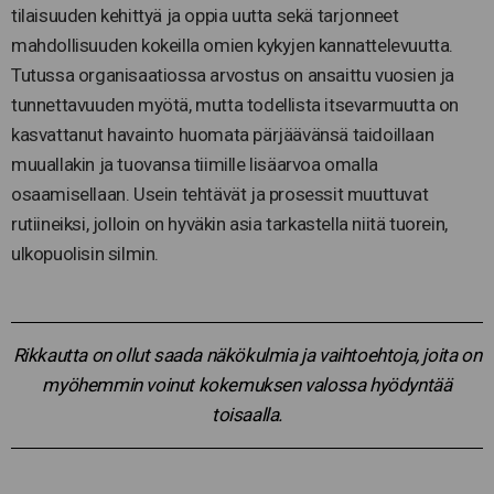
tilaisuuden kehittyä ja oppia uutta sekä tarjonneet
mahdollisuuden kokeilla omien kykyjen kannattelevuutta.
Tutussa organisaatiossa arvostus on ansaittu vuosien ja
tunnettavuuden myötä, mutta todellista itsevarmuutta on
kasvattanut havainto huomata pärjäävänsä taidoillaan
muuallakin ja tuovansa tiimille lisäarvoa omalla
osaamisellaan. Usein tehtävät ja prosessit muuttuvat
rutiineiksi, jolloin on hyväkin asia tarkastella niitä tuorein,
ulkopuolisin silmin.
Rikkautta on ollut saada näkökulmia ja vaihtoehtoja, joita on
myöhemmin voinut kokemuksen valossa hyödyntää
toisaalla.