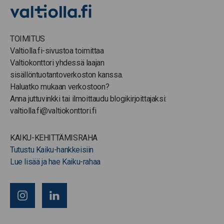
TOIMITUS
Valtiolla.fi-sivustoa toimittaa
Valtiokonttori yhdessä laajan
sisällöntuotantoverkoston kanssa.
Haluatko mukaan verkostoon?
Anna juttuvinkki tai ilmoittaudu blogikirjoittajaksi:
valtiolla.fi@valtiokonttori.fi
KAIKU-KEHITTÄMISRAHA
Tutustu Kaiku-hankkeisiin
Lue lisää ja hae Kaiku-rahaa