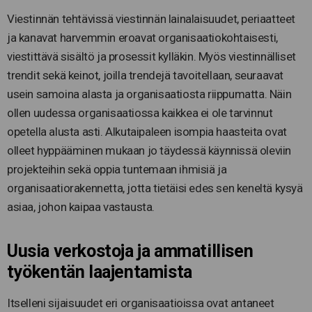
Viestinnän tehtävissä viestinnän lainalaisuudet, periaatteet
ja kanavat harvemmin eroavat organisaatiokohtaisesti,
viestittävä sisältö ja prosessit kylläkin. Myös viestinnälliset
trendit sekä keinot, joilla trendejä tavoitellaan, seuraavat
usein samoina alasta ja organisaatiosta riippumatta. Näin
ollen uudessa organisaatiossa kaikkea ei ole tarvinnut
opetella alusta asti. Alkutaipaleen isompia haasteita ovat
olleet hyppääminen mukaan jo täydessä käynnissä oleviin
projekteihin sekä oppia tuntemaan ihmisiä ja
organisaatiorakennetta, jotta tietäisi edes sen keneltä kysyä
asiaa, johon kaipaa vastausta.
Uusia verkostoja ja ammatillisen
työkentän laajentamista
Itselleni sijaisuudet eri organisaatioissa ovat antaneet