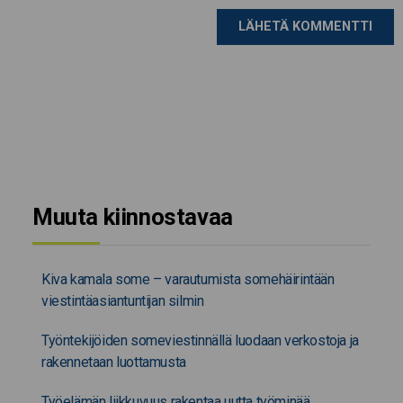
Muuta kiinnostavaa
Kiva kamala some – varautumista somehäirintään
viestintäasiantuntijan silmin
Työntekijöiden someviestinnällä luodaan verkostoja ja
rakennetaan luottamusta
Työelämän liikkuvuus rakentaa uutta työminää