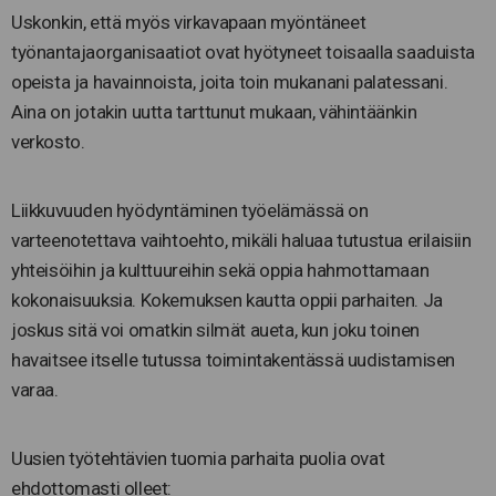
Uskonkin, että myös virkavapaan myöntäneet
työnantajaorganisaatiot ovat hyötyneet toisaalla saaduista
opeista ja havainnoista, joita toin mukanani palatessani.
Aina on jotakin uutta tarttunut mukaan, vähintäänkin
verkosto.
Liikkuvuuden hyödyntäminen työelämässä on
varteenotettava vaihtoehto, mikäli haluaa tutustua erilaisiin
yhteisöihin ja kulttuureihin sekä oppia hahmottamaan
kokonaisuuksia. Kokemuksen kautta oppii parhaiten. Ja
joskus sitä voi omatkin silmät aueta, kun joku toinen
havaitsee itselle tutussa toimintakentässä uudistamisen
varaa.
Uusien työtehtävien tuomia parhaita puolia ovat
ehdottomasti olleet: