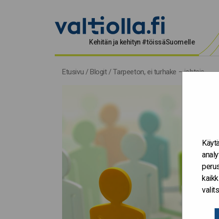
Kehitän ja kehityn #töissäSuomelle
Etusivu
/
Blogit
/
Tarpeeton, ei turhake – johtaja
Käytä
analy
perus
kaikk
vali