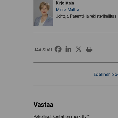
Kirjoittaja
Minna Mattila
Johtaja, Patentti- ja rekisterihallitus
JAA SIVU
Edellinen blo
Vastaa
Pakolliset kentät on merkitty
*