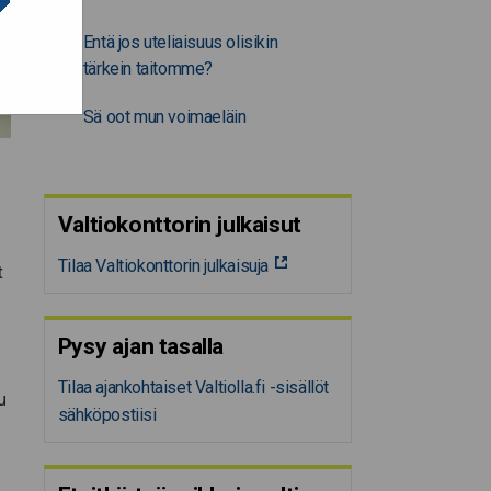
Entä jos uteliaisuus olisikin
tärkein taitomme?
Sä oot mun voimaeläin
Valtiokonttorin julkaisut
Tilaa Valtiokonttorin julkaisuja
t
Pysy ajan tasalla
Tilaa ajankohtaiset Valtiolla.fi -sisällöt
u
sähköpostiisi