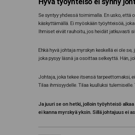
Hyvä työyhteisö ei synny joh
Se syntyy yhdessä toimimalla. En usko, että
käskyttämällä. Ei myöskään työyhteisöä, joka
Ihmiset eivät rauhoitu, jos heidät jatkuvasti s
Ehkä hyvä johtaja myrskyn keskellä ei ole se, jo
joka pysyy läsnä ja osoittaa selkeyttä. Hän, jok
Johtaja, joka tekee itsensä tarpeettomaksi, ei
Tilaa ihmisyydelle. Tilaa kuulluksi tulemiselle.
Ja juuri se on hetki, jolloin työyhteisö alkaa 
ei kanna myrskyä yksin. Sillä johtajuus ei a