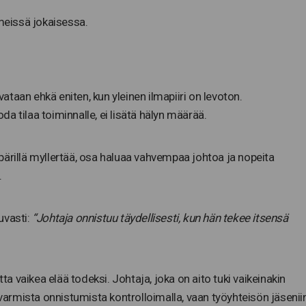
 meissä jokaisessa.
ivataan ehkä eniten, kun yleinen ilmapiiri on levoton.
a tilaa toiminnalle, ei lisätä hälyn määrää.
ympärillä myllertää, osa haluaa vahvempaa johtoa ja nopeita
.
uvasti:
“Johtaja onnistuu täydellisesti, kun hän tekee itsensä
 vaikea elää todeksi. Johtaja, joka on aito tuki vaikeinakin
 varmista onnistumista kontrolloimalla, vaan työyhteisön jäsenii