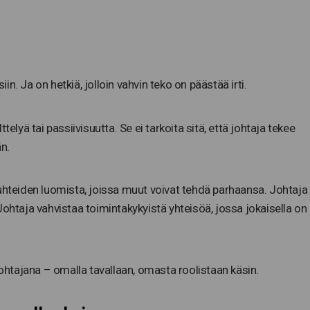
iin. Ja on hetkiä, jolloin vahvin teko on päästää irti.
älttelyä tai passiivisuutta. Se ei tarkoita sitä, että johtaja tekee
n.
suhteiden luomista, joissa muut voivat tehdä parhaansa. Johtaja
Johtaja vahvistaa toimintakykyistä yhteisöä, jossa jokaisella on
johtajana – omalla tavallaan, omasta roolistaan käsin.