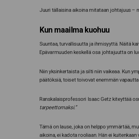
Juuri tällaisina aikoina mitataan johtajuus –
Kun maailma kuohuu
Suuntaa, turvallisuutta ja ihmisyyttä. Näitä ka
Epävarmuuden keskellä osa johtajuutta on luod
Niin yksinkertaista ja silti niin vaikeaa. Kun 
päätöksiä, toiset toivovat enemmän vapautta
Ranskalaisprofessori Isaac Getz kiteyttää os
tarpeettomaksi.”
Tämä on lause, joka on helppo ymmärtää, mutta
aikoina, ei kadota rooliaan. Hän ei kuitenkaan