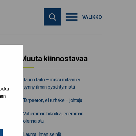
VALIKKO
Muuta kiinnostavaa
Tauon taito – miksi mitään ei
synny ilman pysähtymistä
 sekä
nen
Tarpeeton, ei turhake – johtaja
Vähemmän hikoilua, enemmän
olennaista
Lauma ilman seiniä