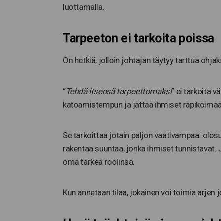
luottamalla.
Tarpeeton ei tarkoita poissa
On hetkiä, jolloin johtajan täytyy tarttua ohjaks
“
Tehdä itsensä tarpeettomaksi
” ei tarkoita v
katoamistempun ja jättää ihmiset räpiköimää
Se tarkoittaa jotain paljon vaativampaa: olo
rakentaa suuntaa, jonka ihmiset tunnistavat. 
oma tärkeä roolinsa.
Kun annetaan tilaa, jokainen voi toimia arjen 