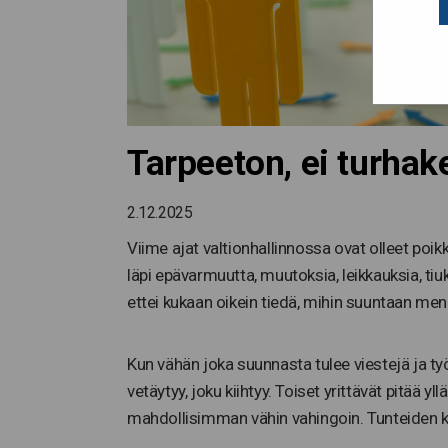
Tarpeeton, ei turhak
2.12.2025
Viime ajat valtionhallinnossa ovat olleet poi
läpi epävarmuutta, muutoksia, leikkauksia, tiuke
ettei kukaan oikein tiedä, mihin suuntaan mennä
Kun vähän joka suunnasta tulee viestejä ja työ
vetäytyy, joku kiihtyy. Toiset yrittävät pitää y
mahdollisimman vähin vahingoin. Tunteiden kir