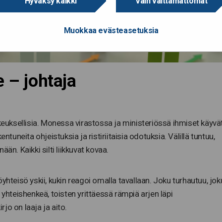
Hyväksy kaikki
Vain välttämättömät
Muokkaa evästeasetuksia
e – johtaja
kkeuksellisia. Monessa virastossa ja ministeriössä ihmiset käyvä
ntuneita ohjeistuksia ja ristiriitaisia odotuksia. Välillä tuntuu,
än. Kaikki silti liikkuvat kovaa.
yhteisö yskii, kukin reagoi omalla tavallaan. Joku turhautuu, jok
llä yhteishenkeä, toisten yrittäessä rämpiä arjen läpi
jo on laaja ja aito.