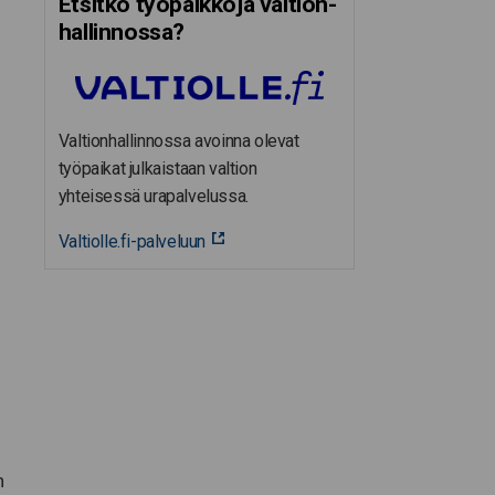
Etsitkö työpaikkoja valtion­
hal­lin­nossa?
Valtionhallinnossa avoinna olevat
työpaikat julkaistaan valtion
yhteisessä urapalvelussa.
Valtiolle.fi-palveluun
n