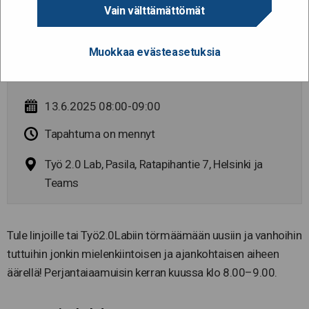
Vain välttämättömät
(31.1.-13.6.)
Muokkaa evästeasetuksia
14.12.2024
13.6.2025 08:00-09:00
Tapahtuma on mennyt
Työ 2.0 Lab, Pasila, Ratapihantie 7, Helsinki ja
Teams
Tule linjoille tai Työ2.0Labiin törmäämään uusiin ja vanhoihin
tuttuihin jonkin mielenkiintoisen ja ajankohtaisen aiheen
äärellä! Perjantaiaamuisin kerran kuussa klo 8.00–9.00.