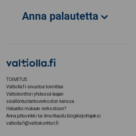
Anna palautetta
TOIMITUS
Valtiolla.fi-sivustoa toimittaa
Valtiokonttori yhdessä laajan
sisällöntuotantoverkoston kanssa.
Haluatko mukaan verkostoon?
Anna juttuvinkki tai ilmoittaudu blogikirjoittajaksi:
valtiolla.fi@valtiokonttori.fi