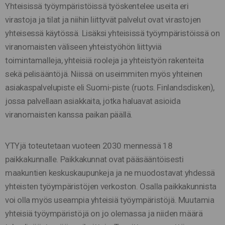
Yhteisissä työympäristöissä työskentelee useita eri
virastoja ja tilat ja niihin liittyvät palvelut ovat virastojen
yhteisessä käytössä. Lisäksi yhteisissä työympäristöissä on
viranomaisten väliseen yhteistyöhön liittyviä
toimintamalleja, yhteisiä rooleja ja yhteistyön rakenteita
sekä pelisääntöjä. Niissä on useimmiten myös yhteinen
asiakaspalvelupiste eli Suomi-piste (ruots. Finlandsdisken),
jossa palvellaan asiakkaita, jotka haluavat asioida
viranomaisten kanssa paikan päällä.
YTYjä toteutetaan vuoteen 2030 mennessä 18
paikkakunnalle. Paikkakunnat ovat pääsääntöisesti
maakuntien keskuskaupunkeja ja ne muodostavat yhdessä
yhteisten työympäristöjen verkoston. Osalla paikkakunnista
voi olla myös useampia yhteisiä työympäristöjä. Muutamia
yhteisiä työympäristöjä on jo olemassa ja niiden määrä