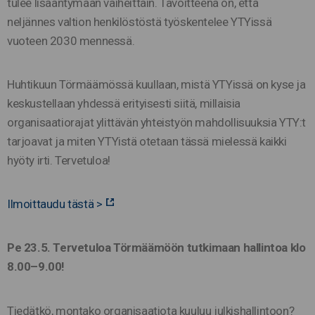
tulee lisääntymään vaiheittain. Tavoitteena on, että
neljännes valtion henkilöstöstä työskentelee YTYissä
vuoteen 2030 mennessä.
Huhtikuun Törmäämössä kuullaan, mistä YTYissä on kyse ja
keskustellaan yhdessä erityisesti siitä, millaisia
organisaatiorajat ylittävän yhteistyön mahdollisuuksia YTY:t
tarjoavat ja miten YTYistä otetaan tässä mielessä kaikki
hyöty irti. Tervetuloa!
Ilmoittaudu tästä >
Pe 23.5. Tervetuloa Törmäämöön tutkimaan hallintoa klo
8.00–9.00!
Tiedätkö, montako organisaatiota kuuluu julkishallintoon?