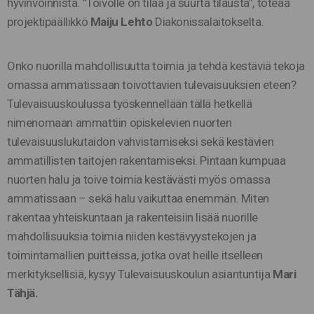
hyvinvoinnista. ”Toivolle on tilaa ja suurta tilausta”, toteaa
projektipäällikkö
Maiju Lehto
Diakonissalaitokselta.
Onko nuorilla mahdollisuutta toimia ja tehdä kestäviä tekoja
omassa ammatissaan toivottavien
tulevaisuuksien eteen?
Tulevaisuuskoulussa työskennellään tällä hetkellä
nimenomaan ammattiin opiskelevien nuorten
tulevaisuuslukutaidon vahvistamiseksi sekä kestävien
ammatillisten taitojen rakentamiseksi. Pintaan kumpuaa
nuorten halu ja toive toimia kestävästi myös omassa
ammatissaan – sekä halu vaikuttaa enemmän. Miten
rakentaa yhteiskuntaan ja rakenteisiin lisää nuorille
mahdollisuuksia toimia niiden kestävyystekojen ja
toimintamallien puitteissa, jotka ovat heille itselleen
merkityksellisiä, kysyy Tulevaisuuskoulun asiantuntija
Mari
Tähjä.