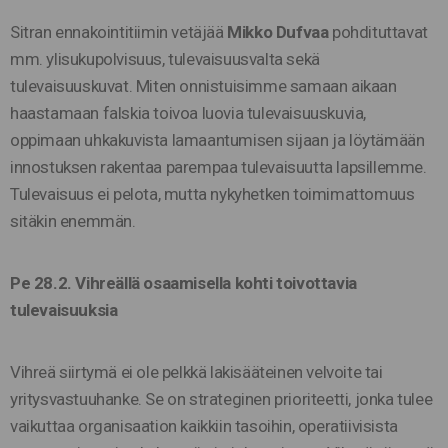
Sitran ennakointitiimin vetäjää
Mikko Dufvaa
pohdituttavat
mm. ylisukupolvisuus, tulevaisuusvalta sekä
tulevaisuuskuvat. Miten onnistuisimme samaan aikaan
haastamaan falskia toivoa luovia tulevaisuuskuvia,
oppimaan uhkakuvista lamaantumisen sijaan ja löytämään
innostuksen rakentaa parempaa tulevaisuutta lapsillemme.
Tulevaisuus ei pelota, mutta nykyhetken toimimattomuus
sitäkin enemmän.
Pe 28.2. Vihreällä osaamisella kohti toivottavia
tulevaisuuksia
Vihreä siirtymä ei ole pelkkä lakisääteinen velvoite tai
yritysvastuuhanke. Se on strateginen prioriteetti, jonka tulee
vaikuttaa organisaation kaikkiin tasoihin, operatiivisista