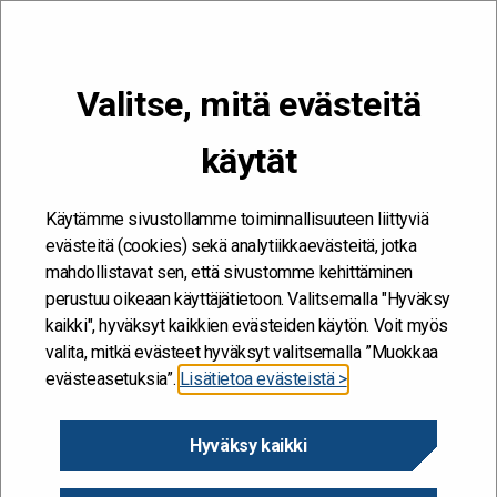
VALIKKO
Valitse, mitä evästeitä
Kehitän ja kehityn #töissäSuomelle
käytät
Etusivu
/
Tapahtumat
/
Törmäämöjen kevät (31.1.-13.6.)
Käytämme sivustollamme toiminnallisuuteen liittyviä
evästeitä (cookies) sekä analytiikkaevästeitä, jotka
mahdollistavat sen, että sivustomme kehittäminen
perustuu oikeaan käyttäjätietoon. Valitsemalla "Hyväksy
kaikki", hyväksyt kaikkien evästeiden käytön. Voit myös
valita, mitkä evästeet hyväksyt valitsemalla ”Muokkaa
evästeasetuksia”.
Lisätietoa evästeistä >
Hyväksy kaikki
Törmäämöjen kevät