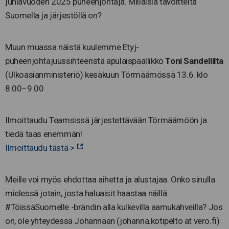
juhlavuoden 2025 puheenjohtaja. Millaisia tavoitteita
Suomella ja järjestöllä on?
Muun muassa näistä kuulemme Etyj-
puheenjohtajuussihteeristä apulaispäällikkö
Toni Sandellilta
(Ulkoasianministeriö) kesäkuun Törmäämössä 13.6. klo
8.00–9.00
Ilmoittaudu Teamsissä järjestettävään Törmäämöön ja
tiedä taas enemmän!
Ilmoittaudu tästä >
Meille voi myös ehdottaa aihetta ja alustajaa. Onko sinulla
mielessä jotain, josta haluaisit haastaa näillä
#TöissäSuomelle -brändin alla kulkevilla aamukahveilla? Jos
on, ole yhteydessä Johannaan (johanna.kotipelto at vero.fi)