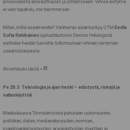
prosesseista aina kulttuuriin ja johtamiseen. Vihreä siirtymä
ei vain tapahdu,
me teemme
sen.
Miten, millä osaamisella? Vanhempi asiantuntija, OTM
Eedla
Sofia Rahikainen
ajatushautomo Demos Helsingistä
esittelee heidän tuoretta tutkimustaan vihreän siirtymän
osaamistarpeista.
Ilmoittaudu tästä >
Pe 28.3.
Teknologia ja ajan henki – edistystä, riskejä ja
vallankäyttöä
Maaliskuussa Törmäämössä puhutaan uskomusten,
politiikan, datan, medianäkyvyyden, normien,
maailmankatsomusten, arvokäsitysten, myyttien ja