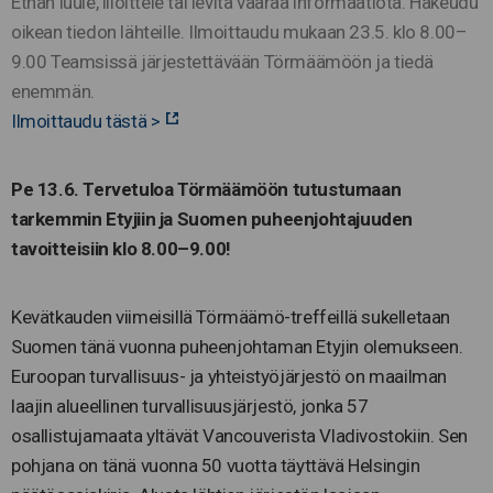
Ethän luule, liioittele tai levitä väärää informaatiota. Hakeudu
oikean tiedon lähteille. Ilmoittaudu mukaan 23.5. klo 8.00–
9.00 Teamsissä järjestettävään Törmäämöön ja tiedä
enemmän.
Ilmoittaudu tästä >
Pe 13.6. Tervetuloa Törmäämöön tutustumaan
tarkemmin Etyjiin ja Suomen puheenjohtajuuden
tavoitteisiin klo 8.00–9.00!
Kevätkauden viimeisillä Törmäämö-treffeillä sukelletaan
Suomen tänä vuonna puheenjohtaman Etyjin olemukseen.
Euroopan turvallisuus- ja yhteistyöjärjestö on maailman
laajin alueellinen turvallisuusjärjestö, jonka 57
osallistujamaata yltävät Vancouverista Vladivostokiin. Sen
pohjana on tänä vuonna 50 vuotta täyttävä Helsingin