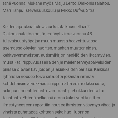
tänä vuonna. Mukana myös Maiju Lehto, Diakonissalaitos,
Mari Tähjä, Tulevaisuuskoulu ja Mikko Dufva, Sitra.
Keiden ajatuksia tulevaisuuksista kuunnellaan?
Diakonissalaitos on järjestänyt viime vuonna 43
tulevaisuustyöpajaa muun muassa haavoittuvassa
asemassa olevien nuorten, maahan muuttaneiden,
kehitysvammaisten, autismikirjon henkilöiden, ikääntyvien,
muisti- tai riippuvuussairaiden ja mielenterveyspalveluiden
piirissä olevien kävijöiden ja asiakkaiden parissa. Kaikissa
ryhmissä nousee toive siitä, että jokaista ihmistä
kohdeltaisiin arvokkaasti, riippumatta esimerkiksi iästä,
sukupuoli-identiteetistä, vammasta, tehokkuudesta tai
taustasta. Yhtenä selkeänä erona kaksi vuotta sitten
ilmestyneeseen raporttiin nousee ihmisten väsymys vihaa ja
vihaista puhetapaa kohtaan sekä huoli luonnon