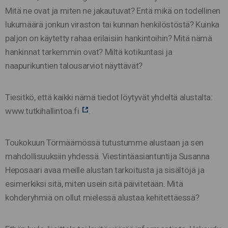
Mitä ne ovat ja miten ne jakautuvat? Entä mikä on todellinen
lukumäärä jonkun viraston tai kunnan henkilöstöstä? Kuinka
paljon on käytetty rahaa erilaisiin hankintoihin? Mitä nämä
hankinnat tarkemmin ovat? Miltä kotikuntasi ja
naapurikuntien talousarviot näyttävät?
Tiesitkö, että kaikki nämä tiedot löytyvät yhdeltä alustalta:
www.tutkihallintoa.fi
.
Toukokuun Törmäämössä tutustumme alustaan ja sen
mahdollisuuksiin yhdessä. Viestintäasiantuntija Susanna
Heposaari avaa meille alustan tarkoitusta ja sisältöjä ja
esimerkiksi sitä, miten usein sitä päivitetään. Mitä
kohderyhmiä on ollut mielessä alustaa kehitettäessä?