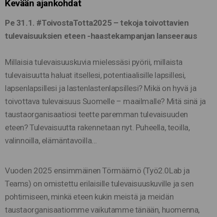
Kevään ajankohdat
Pe 31.1.
#ToivostaTotta2025 – tekoja toivottavien
tulevaisuuksien eteen -haastekampanjan lanseeraus
Millaisia tulevaisuuskuvia mielessäsi pyörii, millaista
tulevaisuutta haluat itsellesi, potentiaalisille lapsillesi,
lapsenlapsillesi ja lastenlastenlapsillesi? Mikä on hyvä ja
toivottava tulevaisuus Suomelle – maailmalle? Mitä sinä ja
taustaorganisaatiosi teette paremman tulevaisuuden
eteen? Tulevaisuutta rakennetaan nyt. Puheella, teoilla,
valinnoilla, elämäntavoilla…
Vuoden 2025 ensimmäinen Törmäämö (Työ2.0Lab ja
Teams) on omistettu erilaisille tulevaisuuskuville ja sen
pohtimiseen, minkä eteen kukin meistä ja meidän
taustaorganisaatiomme vaikutamme tänään, huomenna,