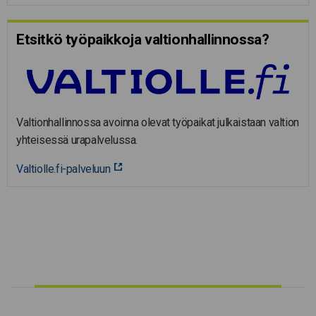
Etsitkö työpaikkoja valtion­hal­lin­nossa?
Valtionhallinnossa avoinna olevat työpaikat julkaistaan valtion
yhteisessä urapalvelussa.
Valtiolle.fi-palveluun