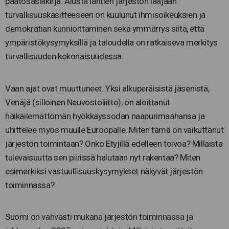
päätösasiakirja. Alusta lähtien järjestön laajaan
turvallisuuskäsitteeseen on kuulunut ihmisoikeuksien ja
demokratian kunnioittaminen sekä ymmärrys siitä, että
ympäristökysymyksillä ja taloudella on ratkaiseva merkitys
turvallisuuden kokonaisuudessa.
Vaan ajat ovat muuttuneet. Yksi alkuperäisistä jäsenistä,
Venäjä (silloinen Neuvostoliitto), on aloittanut
häikäilemättömän hyökkäyssodan naapurimaahansa ja
uhittelee myös muulle Euroopalle. Miten tämä on vaikuttanut
järjestön toimintaan? Onko Etyjillä edelleen toivoa? Millaista
tulevaisuutta sen piirissä halutaan nyt rakentaa? Miten
esimerkiksi vastuullisuuskysymykset näkyvät järjestön
toiminnassa?
Suomi on vahvasti mukana järjestön toiminnassa ja