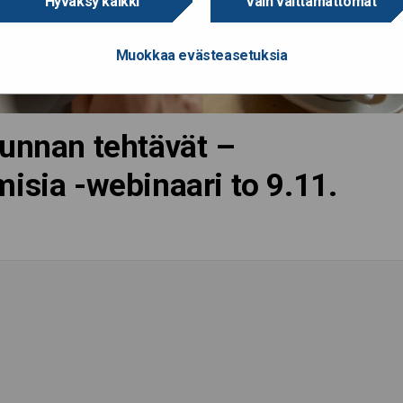
Hyväksy kaikki
Vain välttämättömät
Muokkaa evästeasetuksia
kunnan tehtävät –
isia -webinaari to 9.11.