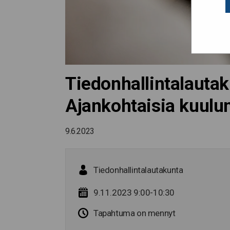
Tiedonhallintalauta
Ajankohtaisia kuulum
9.6.2023
Tiedonhallintalautakunta
9.11.2023 9:00-10:30
Tapahtuma on mennyt