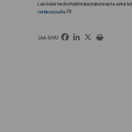
Lue lisää tiedonhallintalautakunnasta sekä tu
verkkosivuilla
!
JAA SIVU