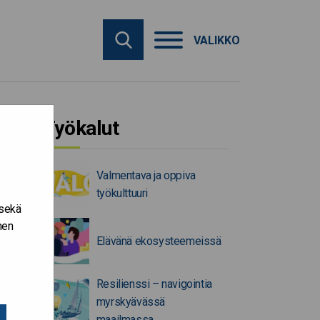
VALIKKO
Työkalut
Valmentava ja oppiva
työkulttuuri
 sekä
nen
Elävänä ekosysteemeissä
Resilienssi – navigointia
myrskyävässä
maailmassa