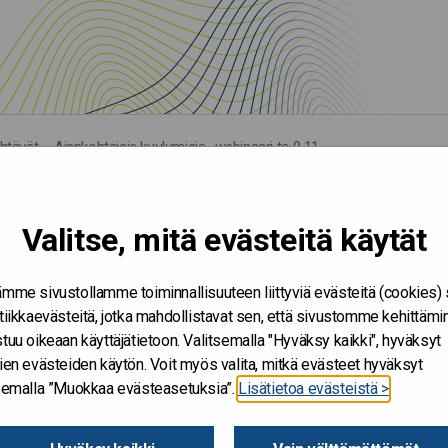
htävät – Ajankohtaisia kuulumisia -webinaari to 9.11.
Valitse, mitä evästeitä käytät
mme sivustollamme toiminnallisuuteen liittyviä evästeitä (cookies)
tiikkaevästeitä, jotka mahdollistavat sen, että sivustomme kehittämi
tuu oikeaan käyttäjätietoon. Valitsemalla "Hyväksy kaikki", hyväksyt
ien evästeiden käytön. Voit myös valita, mitkä evästeet hyväksyt
tsemalla ”Muokkaa evästeasetuksia”.
Lisätietoa evästeistä >