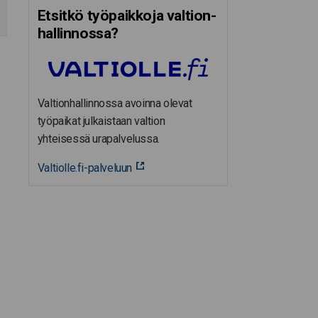
Etsitkö työpaikkoja valtion­
hal­lin­nossa?
Valtionhallinnossa avoinna olevat
työpaikat julkaistaan valtion
yhteisessä urapalvelussa.
Valtiolle.fi-palveluun