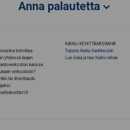
Anna palautetta
KAIKU-KEHITTÄMISRAHA
-sivustoa toimittaa
Tutustu Kaiku-hankkeisiin
ori yhdessä laajan
Lue lisää ja hae Kaiku-rahaa
tantoverkoston kanssa.
ukaan verkostoon?
nkki tai ilmoittaudu
ajaksi:
valtiokonttori.fi