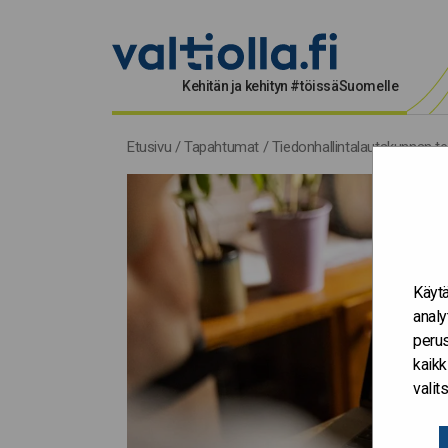
Kehitän ja kehityn #töissäSuomelle
Etusivu
/
Tapahtumat
/
Tiedonhallintalautakunnan te
Käytä
analy
perus
kaikk
vali