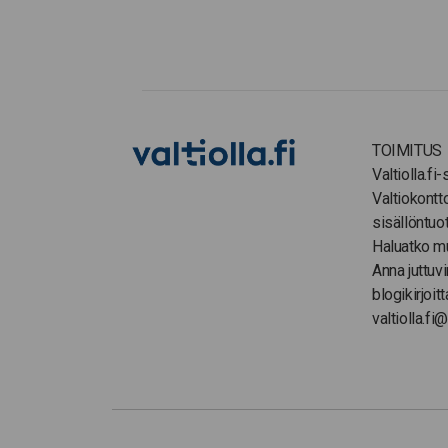
TOIMITUS
Valtiolla.fi
Valtiokontt
sisällöntuo
Haluatko m
Anna juttuvi
blogikirjoitt
valtiolla.fi@