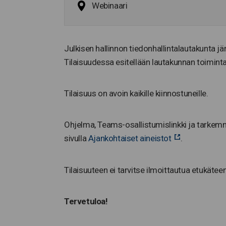
Webinaari
Julkisen hallinnon tiedonhallintalautakunta j
Tilaisuudessa esitellään lautakunnan toiminta
Tilaisuus on avoin kaikille kiinnostuneille.
Ohjelma, Teams-osallistumislinkki ja tarkemm
sivulla
Ajankohtaiset aineistot
.
Tilaisuuteen ei tarvitse ilmoittautua etukäteen
Tervetuloa!