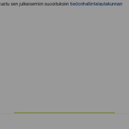
tustu sen julkaisemiin suosituksiin
tiedonhallintalautakunnan