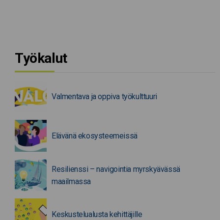
Työkalut
Valmentava ja oppiva työkulttuuri
Elävänä ekosysteemeissä
Resilienssi – navigointia myrskyävässä
maailmassa
Keskustelualusta kehittäjille