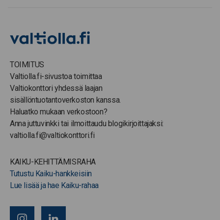
TOIMITUS
Valtiolla.fi-sivustoa toimittaa
Valtiokonttori yhdessä laajan
sisällöntuotantoverkoston kanssa.
Haluatko mukaan verkostoon?
Anna juttuvinkki tai ilmoittaudu blogikirjoittajaksi:
valtiolla.fi@valtiokonttori.fi
KAIKU-KEHITTÄMISRAHA
Tutustu Kaiku-hankkeisiin
Lue lisää ja hae Kaiku-rahaa