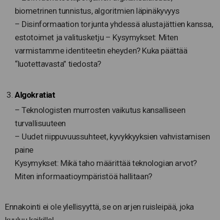
biometrinen tunnistus, algoritmien läpinäkyvyys
– Disinformaation torjunta yhdessä alustajättien kanssa,
estotoimet ja valitusketju – Kysymykset: Miten
varmistamme identiteetin eheyden? Kuka päättää
“luotettavasta” tiedosta?
Algokratiat
– Teknologisten murrosten vaikutus kansalliseen
turvallisuuteen
– Uudet riippuvuussuhteet, kyvykkyyksien vahvistamisen
paine
Kysymykset: Mikä taho määrittää teknologian arvot?
Miten informaatioympäristöä hallitaan?
Ennakointi ei ole ylellisyyttä, se on arjen ruisleipää, joka