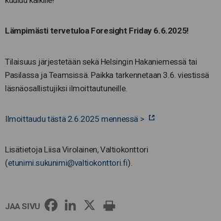
kuuluu kaikille!
Lämpimästi tervetuloa Foresight Friday 6.6.2025!
Tilaisuus järjestetään sekä Helsingin Hakaniemessä tai
Pasilassa ja Teamsissä. Paikka tarkennetaan 3.6. viestissä
läsnäosallistujiksi ilmoittautuneille.
Ilmoittaudu tästä 2.6.2025 mennessä >
Lisätietoja Liisa Virolainen, Valtiokonttori
(
etunimi.sukunimi@valtiokonttori.fi
).
JAA SIVU