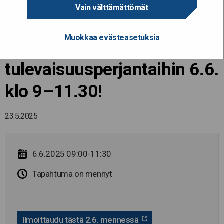
Navigoi teknologian
Vain välttämättömät
murrosta ja geopoliittista
Muokkaa evästeasetuksia
kaaosta – tule
tulevaisuusperjantaihin 6.6.
klo 9–11.30!
23.5.2025
6.6.2025 09:00-11:30
Tapahtuma on mennyt
Ilmoittaudu tästä 2.6. mennessä