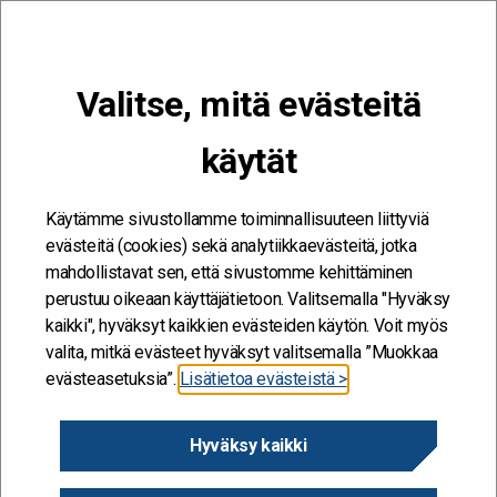
VALIKKO
Valitse, mitä evästeitä
Kehitän ja kehityn #töissäSuomelle
käytät
Etusivu
/
Tapahtumat
/
Navigoi teknologian murrosta ja geopoliittista
kaaosta – tule tulevaisuusperjantaihin 6.6. klo 9–11.30!
Käytämme sivustollamme toiminnallisuuteen liittyviä
evästeitä (cookies) sekä analytiikkaevästeitä, jotka
mahdollistavat sen, että sivustomme kehittäminen
perustuu oikeaan käyttäjätietoon. Valitsemalla "Hyväksy
kaikki", hyväksyt kaikkien evästeiden käytön. Voit myös
valita, mitkä evästeet hyväksyt valitsemalla ”Muokkaa
evästeasetuksia”.
Lisätietoa evästeistä >
Hyväksy kaikki