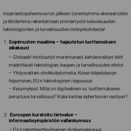
Inspiraatiopuheenvuoron jälkeen syvennymme skenaarioihin
ja lähdemme rakentamaan ymmärrystä tulevaisuuden
teknologioiden ja turvallisuuden risteyskohdasta!
Sopimusten maailma – hajautetun luottamuksen
aikakausi
– Globaalit instituutiot murentuneet, kahdenväliset diilit
määrittävät teknologian, kaupan ja turvallisuuden ehdot
– Yhdysvaltain shokkidiplomatia, Kiinan kilpailukyvyn
hiipuminen, EU:n teknologinen riippuvuus
– Kysymykset: Mitä on digitaalinen vs. luottamukseen
perustuva turvallisuus? Kuka kantaa kyberturvan vastuun?
Euroopan kuratoitu tietoalue –
informaatioympäristön vallankumous
– EU:n identiteettipohjainen digikansalaisuus,