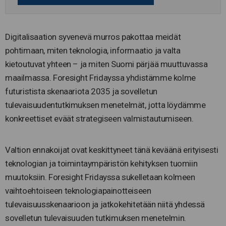
Digitalisaation syvenevä murros pakottaa meidät
pohtimaan, miten teknologia, informaatio ja valta
kietoutuvat yhteen – ja miten Suomi pärjää muuttuvassa
maailmassa. Foresight Fridayssa yhdistämme kolme
futuristista skenaariota 2035 ja sovelletun
tulevaisuudentutkimuksen menetelmät, jotta löydämme
konkreettiset eväät strategiseen valmistautumiseen.
Valtion ennakoijat ovat keskittyneet tänä keväänä erityisesti
teknologian ja toimintaympäristön kehityksen tuomiin
muutoksiin. Foresight Fridayssa sukelletaan kolmeen
vaihtoehtoiseen teknologiapainotteiseen
tulevaisuusskenaarioon ja jatkokehitetään niitä yhdessä
sovelletun tulevaisuuden tutkimuksen menetelmin.