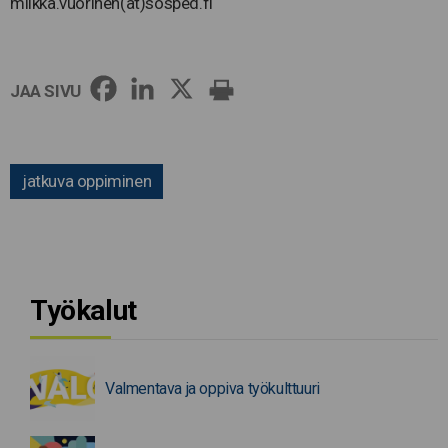
miikka.vuorinen(at)sosped.fi
JAA SIVU
jatkuva oppiminen
Työkalut
Valmentava ja oppiva työkulttuuri