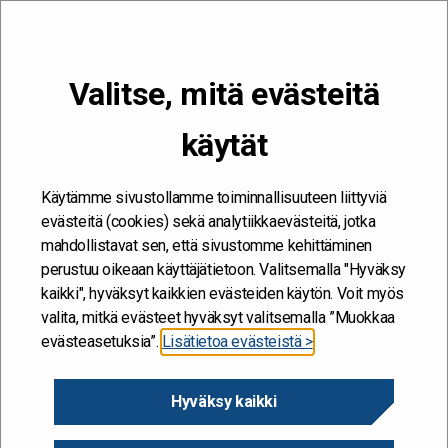
VALIKKO
Valitse, mitä evästeitä
Kehitän ja kehityn #töissäSuomelle
käytät
Etusivu
/
Tapahtumat
/
Miten olisi marraskuinen lähtö
tutkimusmatkalle kohti organisaationne oppimiskulttuurin
uudistamista? Tule infoon!
Käytämme sivustollamme toiminnallisuuteen liittyviä
evästeitä (cookies) sekä analytiikkaevästeitä, jotka
mahdollistavat sen, että sivustomme kehittäminen
perustuu oikeaan käyttäjätietoon. Valitsemalla "Hyväksy
kaikki", hyväksyt kaikkien evästeiden käytön. Voit myös
valita, mitkä evästeet hyväksyt valitsemalla ”Muokkaa
evästeasetuksia”.
Lisätietoa evästeistä >
Hyväksy kaikki