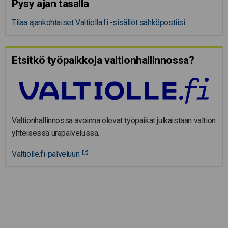
Pysy ajan tasalla
Tilaa ajankohtaiset Valtiolla.fi -sisällöt sähköpostiisi
Etsitkö työpaikkoja valtion­hal­lin­nossa?
Valtionhallinnossa avoinna olevat työpaikat julkaistaan valtion
yhteisessä urapalvelussa.
Valtiolle.fi-palveluun