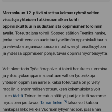
Marraskuun 12. päivä starttaa kolmas ryhmä valtion
virastoja yhteisen tutkimusmatkan kohti
oppimiskulttuurin uudistamista oppimismentoroinnin
avulla.
Toteuttajana toimii Sosped säätiön Feeniks-hanke,
jonka tavoitteena on uudistaa työelämän oppimiskulttuuria
ja vahvistaa organisaatioissa innostavaa, yhteisöllisyyteen
ja yhdessä oppimiseen pohjautuvaa oppimismyönteisyyttä.
Valtiokonttorin Työelämäpalvelut toimii hankkeen kummina
ja yhteistyökumppanina saattaen valtion työpaikkoja
yhteisen oppimisen äärelle. Kaksi toteutusta on jo viety
maaliin ja ensimmäisen toteutuksen kokemuksista voit
lukea
täältä
. Toinen toteutus päättyi juuri ja niistä saamme
myös pian jaettavaa.
Tämän linkin
takaa voit katsoa
hankepäällikkö Miikka Vuorisen lyhyen videon, jossa hän