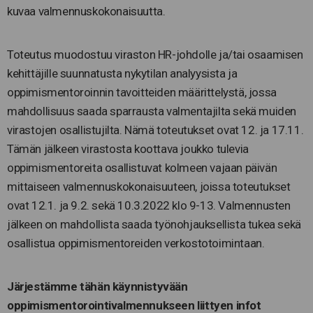
kuvaa valmennuskokonaisuutta.
Toteutus muodostuu viraston HR-johdolle ja/tai osaamisen
kehittäjille suunnatusta nykytilan analyysista ja
oppimismentoroinnin tavoitteiden määrittelystä, jossa
mahdollisuus saada sparrausta valmentajilta sekä muiden
virastojen osallistujilta. Nämä toteutukset ovat 12. ja 17.11.
Tämän jälkeen virastosta koottava joukko tulevia
oppimismentoreita osallistuvat kolmeen vajaan päivän
mittaiseen valmennuskokonaisuuteen, joissa toteutukset
ovat 12.1. ja 9.2. sekä 10.3.2022 klo 9-13. Valmennusten
jälkeen on mahdollista saada työnohjauksellista tukea sekä
osallistua oppimismentoreiden verkostotoimintaan.
Järjestämme tähän käynnistyvään
oppimismentorointivalmennukseen liittyen infot