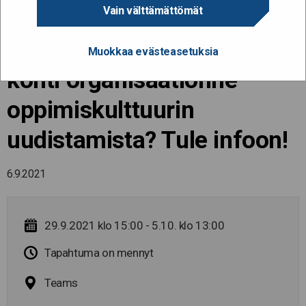
Vain välttämättömät
Miten olisi marraskuinen
lähtö tutkimusmatkalle
Muokkaa evästeasetuksia
kohti organisaationne
oppimiskulttuurin
uudistamista? Tule infoon!
6.9.2021
29.9.2021 klo 15:00 - 5.10. klo 13:00
Tapahtuma on mennyt
Teams