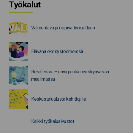
Työkalut
Valmentava ja oppiva työkulttuuri
Elävänä ekosysteemeissä
Resilienssi – navigointia myrskyävässä
maailmassa
Keskustelualusta kehittäjille
Kaikki työkalusivustot