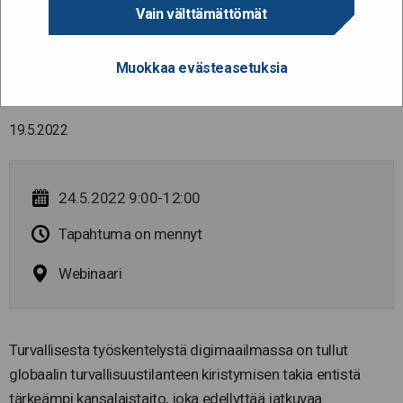
Kuinka kehität
Vain välttämättömät
organisaation ja omaa
Muokkaa evästeasetuksia
digiturvaosaamistasi? 24.5.
19.5.2022
24.5.2022 9:00-12:00
Tapahtuma on mennyt
Webinaari
Turvallisesta työskentelystä digimaailmassa on tullut
globaalin turvallisuustilanteen kiristymisen takia entistä
tärkeämpi kansalaistaito, joka edellyttää jatkuvaa