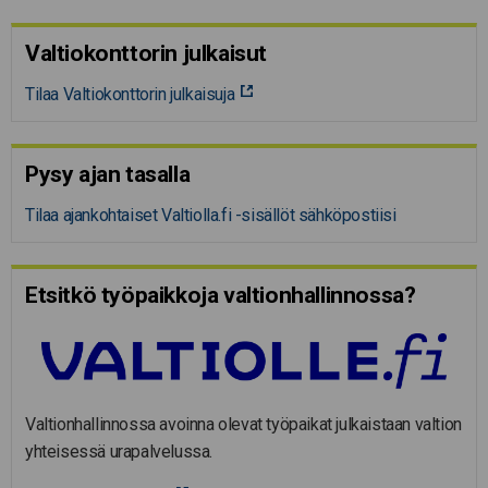
Valtiokonttorin julkaisut
Tilaa Valtiokonttorin julkaisuja
Pysy ajan tasalla
Tilaa ajankohtaiset Valtiolla.fi -sisällöt sähköpostiisi
Etsitkö työpaikkoja valtion­hal­lin­nossa?
Valtionhallinnossa avoinna olevat työpaikat julkaistaan valtion
yhteisessä urapalvelussa.