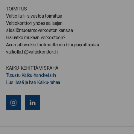
TOIMITUS
Valtiolla.fi-sivustoa toimittaa
Valtiokonttori yhdessä laajan
sisällöntuotantoverkoston kanssa.
Haluatko mukaan verkostoon?
Anna juttuvinkki tai ilmoittaudu blogikirjoittajaksi:
valtiolla.fi@valtiokonttori.fi
KAIKU-KEHITTÄMISRAHA
Tutustu Kaiku-hankkeisiin
Lue lisää ja hae Kaiku-rahaa