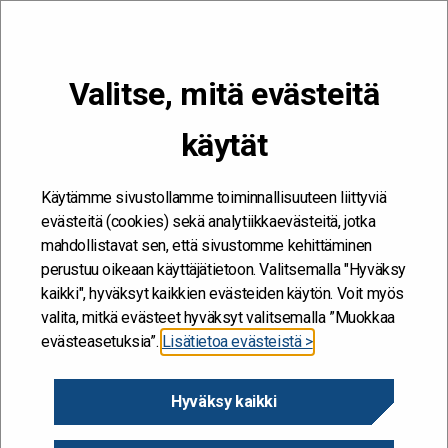
VALIKKO
Valitse, mitä evästeitä
Kehitän ja kehityn #töissäSuomelle
käytät
Etusivu
/
Tapahtumat
/
Kuinka kehität organisaation ja omaa
digiturvaosaamistasi? 24.5.
Käytämme sivustollamme toiminnallisuuteen liittyviä
evästeitä (cookies) sekä analytiikkaevästeitä, jotka
mahdollistavat sen, että sivustomme kehittäminen
perustuu oikeaan käyttäjätietoon. Valitsemalla "Hyväksy
kaikki", hyväksyt kaikkien evästeiden käytön. Voit myös
valita, mitkä evästeet hyväksyt valitsemalla ”Muokkaa
evästeasetuksia”.
Lisätietoa evästeistä >
Hyväksy kaikki