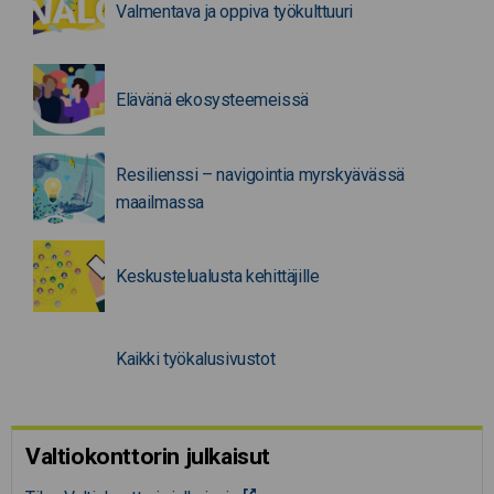
Valmentava ja oppiva työkulttuuri
Elävänä ekosysteemeissä
Resilienssi – navigointia myrskyävässä
maailmassa
Keskustelualusta kehittäjille
Kaikki työkalusivustot
Valtiokonttorin julkaisut