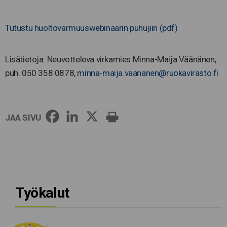
Tutustu huoltovarmuuswebinaarin puhujiin (pdf)
Lisätietoja: Neuvotteleva virkamies Minna-Maija Väänänen,
puh. 050 358 0878,
minna-maija.vaananen@ruokavirasto.fi
JAA SIVU
Työkalut