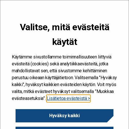
VALIKKO
Valitse, mitä evästeitä
Kehitän ja kehityn #töissäSuomelle
käytät
Etusivu
/
Tapahtumat
/
Huoltovarmuuden tilannekuva: Miten
kotimainen ruoka & energia turvataan?
Käytämme sivustollamme toiminnallisuuteen liittyviä
evästeitä (cookies) sekä analytiikkaevästeitä, jotka
mahdollistavat sen, että sivustomme kehittäminen
perustuu oikeaan käyttäjätietoon. Valitsemalla "Hyväksy
kaikki", hyväksyt kaikkien evästeiden käytön. Voit myös
valita, mitkä evästeet hyväksyt valitsemalla ”Muokkaa
evästeasetuksia”.
Lisätietoa evästeistä >
Hyväksy kaikki