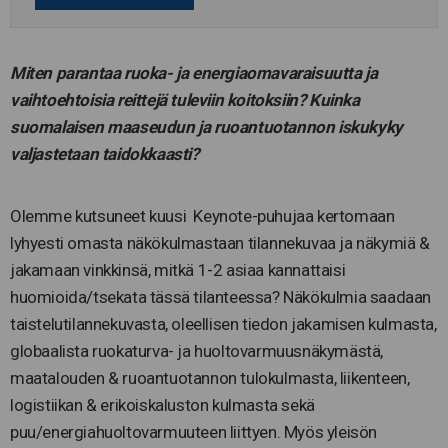
Miten parantaa ruoka- ja energiaomavaraisuutta ja
vaihtoehtoisia reittejä tuleviin koitoksiin? Kuinka
suomalaisen maaseudun ja ruoantuotannon iskukyky
valjastetaan taidokkaasti?
Olemme kutsuneet kuusi Keynote-puhujaa kertomaan
lyhyesti omasta näkökulmastaan tilannekuvaa ja näkymiä &
jakamaan vinkkinsä, mitkä 1-2 asiaa kannattaisi
huomioida/tsekata tässä tilanteessa? Näkökulmia saadaan
taistelutilannekuvasta, oleellisen tiedon jakamisen kulmasta,
globaalista ruokaturva- ja huoltovarmuusnäkymästä,
maatalouden & ruoantuotannon tulokulmasta, liikenteen,
logistiikan & erikoiskaluston kulmasta sekä
puu/energiahuoltovarmuuteen liittyen. Myös yleisön