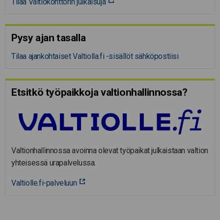
Tilaa Valtiokonttorin julkaisuja
Pysy ajan tasalla
Tilaa ajankohtaiset Valtiolla.fi -sisällöt sähköpostiisi
Etsitkö työpaikkoja valtion­hal­lin­nossa?
Valtionhallinnossa avoinna olevat työpaikat julkaistaan valtion
yhteisessä urapalvelussa.
Valtiolle.fi-palveluun