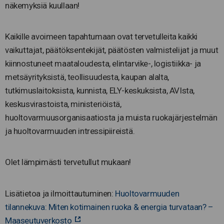
näkemyksiä kuullaan!
Kaikille avoimeen tapahtumaan ovat tervetulleita kaikki
vaikuttajat, päätöksentekijät, päätösten valmistelijat ja muut
kiinnostuneet maataloudesta, elintarvike-, logistiikka- ja
metsäyrityksistä, teollisuudesta, kaupan alalta,
tutkimuslaitoksista, kunnista, ELY-keskuksista, AVIsta,
keskusvirastoista, ministeriöistä,
huoltovarmuusorganisaatiosta ja muista ruokajärjestelmän
ja huoltovarmuuden intressipiireistä.
Olet lämpimästi tervetullut mukaan!
Lisätietoa ja ilmoittautuminen:
Huoltovarmuuden
tilannekuva: Miten kotimainen ruoka & energia turvataan? –
Maaseutuverkosto