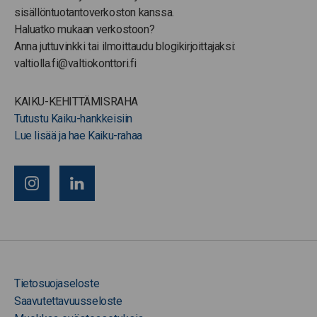
sisällöntuotantoverkoston kanssa.
Haluatko mukaan verkostoon?
Anna juttuvinkki tai ilmoittaudu blogikirjoittajaksi:
valtiolla.fi@valtiokonttori.fi
KAIKU-KEHITTÄMISRAHA
Tutustu Kaiku-hankkeisiin
Lue lisää ja hae Kaiku-rahaa
Tietosuojaseloste
Saavutettavuusseloste