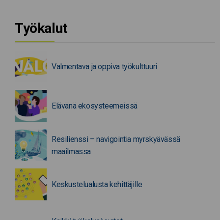
Työkalut
Valmentava ja oppiva työkulttuuri
Elävänä ekosysteemeissä
Resilienssi – navigointia myrskyävässä
maailmassa
Keskustelualusta kehittäjille