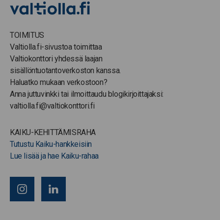
TOIMITUS
Valtiolla.fi-sivustoa toimittaa
Valtiokonttori yhdessä laajan
sisällöntuotantoverkoston kanssa.
Haluatko mukaan verkostoon?
Anna juttuvinkki tai ilmoittaudu blogikirjoittajaksi:
valtiolla.fi@valtiokonttori.fi
KAIKU-KEHITTÄMISRAHA
Tutustu Kaiku-hankkeisiin
Lue lisää ja hae Kaiku-rahaa