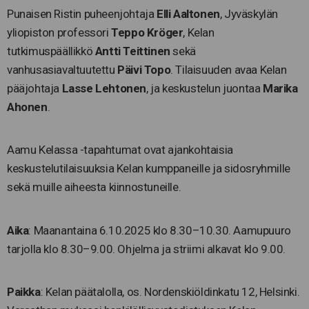
Punaisen Ristin puheenjohtaja
Elli Aaltonen
, Jyväskylän
yliopiston professori
Teppo Kröger
, Kelan
tutkimuspäällikkö
Antti Teittinen
sekä
vanhusasiavaltuutettu
Päivi Topo
. Tilaisuuden avaa Kelan
pääjohtaja
Lasse Lehtonen
, ja keskustelun juontaa
Marika
Ahonen
.
Aamu Kelassa -tapahtumat ovat ajankohtaisia
keskustelutilaisuuksia Kelan kumppaneille ja sidosryhmille
sekä muille aiheesta kiinnostuneille.
Aika
: Maanantaina 6.10.2025 klo 8.30–10.30. Aamupuuro
tarjolla klo 8.30–9.00. Ohjelma ja striimi alkavat klo 9.00.
Paikka
: Kelan päätalolla, os. Nordenskiöldinkatu 12, Helsinki.