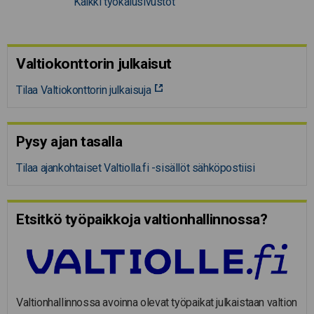
Kaikki työkalusivustot
Valtiokonttorin julkaisut
Tilaa Valtiokonttorin julkaisuja
Pysy ajan tasalla
Tilaa ajankohtaiset Valtiolla.fi -sisällöt sähköpostiisi
Etsitkö työpaikkoja valtion­hal­lin­nossa?
Valtionhallinnossa avoinna olevat työpaikat julkaistaan valtion