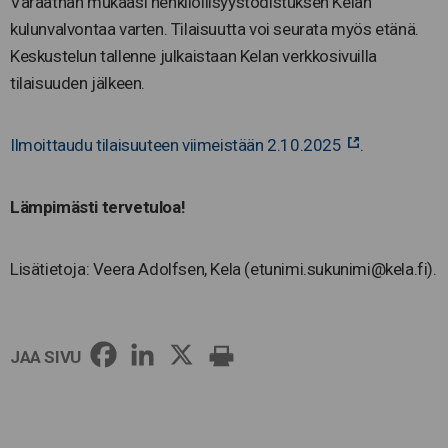
Varaathan mukaasi henkilöllisyystodistuksen Kelan
kulunvalvontaa varten. Tilaisuutta voi seurata myös etänä.
Keskustelun tallenne julkaistaan Kelan verkkosivuilla
tilaisuuden jälkeen.
Ilmoittaudu tilaisuuteen viimeistään 2.10.2025
.
Lämpimästi tervetuloa!
Lisätietoja: Veera Adolfsen, Kela (etunimi.sukunimi@kela.fi).
JAA SIVU