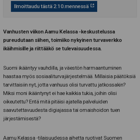
Ilmoittaudu tästä 2.10.mennessä
Vanhusten viikon Aamu Kelassa -keskustelussa
pureudutaan siihen, toimiiko nykyinen turvaverkko
ikäihmisille ja riittääkö se tulevaisuudessa.
Suomi ikääntyy vauhdilla, ja väestön harmaantuminen
haastaa myös sosiaaliturvajärjestelmää. Millaisia päätöksiä
tarvittaisiin nyt, jotta vanhuus olisi turvattu jatkossakin?
Miksi moni ikääntynyt ei hae kaikkia tukia, joihin olisi
oikeutettu? Entä mitä pitäisi ajatella palveluiden
saavutettavuudesta digiajassa tai omaishoidon tuen
järjestämisestä?
Aamu Kelassa -tilaisuudessa aihetta ruotivat Suomen