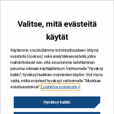
VALIKKO
Valitse, mitä evästeitä
Kehitän ja kehityn #töissäSuomelle
käytät
Etusivu
/
Tapahtumat
/
6.10. Aamu Kelassa: Uskaltaako Suomessa
enää vanheta?
Käytämme sivustollamme toiminnallisuuteen liittyviä
evästeitä (cookies) sekä analytiikkaevästeitä, jotka
mahdollistavat sen, että sivustomme kehittäminen
perustuu oikeaan käyttäjätietoon. Valitsemalla "Hyväksy
kaikki", hyväksyt kaikkien evästeiden käytön. Voit myös
valita, mitkä evästeet hyväksyt valitsemalla ”Muokkaa
evästeasetuksia”.
Lisätietoa evästeistä >
Hyväksy kaikki