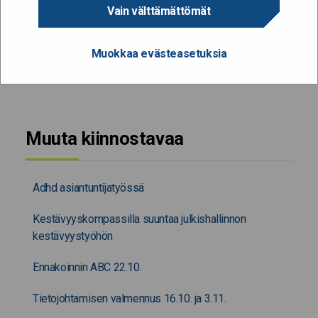
Vain välttämättömät
19.12.2025
Muokkaa evästeasetuksia
JAA SIVU
Muuta kiinnostavaa
Adhd asiantuntijatyössä
Kestävyyskompassilla suuntaa julkishallinnon
kestävyystyöhön
Ennakoinnin ABC 22.10.
Tietojohtamisen valmennus 16.10. ja 3.11.