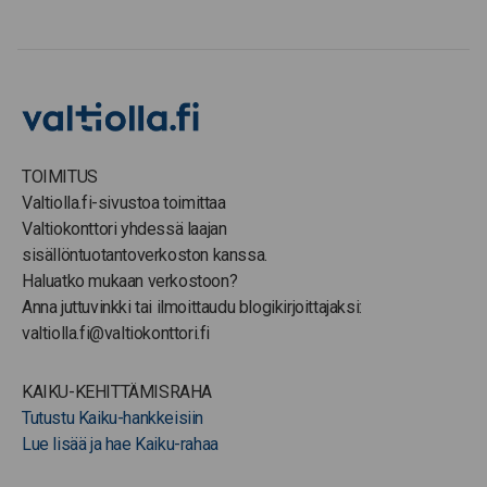
TOIMITUS
Valtiolla.fi-sivustoa toimittaa
Valtiokonttori yhdessä laajan
sisällöntuotantoverkoston kanssa.
Haluatko mukaan verkostoon?
Anna juttuvinkki tai ilmoittaudu blogikirjoittajaksi:
valtiolla.fi@valtiokonttori.fi
KAIKU-KEHITTÄMISRAHA
Tutustu Kaiku-hankkeisiin
Lue lisää ja hae Kaiku-rahaa