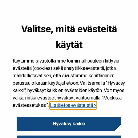
VALIKKO
Valitse, mitä evästeitä
Kehitän ja kehityn #töissäSuomelle
käytät
Etusivu
/
Tiimityöllä tehokasta, laadukasta ja oikeudenmukaista
työjonon hallintaa varhaiskasvatuksen toimialalla
Käytämme sivustollamme toiminnallisuuteen liittyviä
Tiimityöllä tehokasta,
evästeitä (cookies) sekä analytiikkaevästeitä, jotka
mahdollistavat sen, että sivustomme kehittäminen
laadukasta ja
perustuu oikeaan käyttäjätietoon. Valitsemalla "Hyväksy
oikeudenmukaista
kaikki", hyväksyt kaikkien evästeiden käytön. Voit myös
valita, mitkä evästeet hyväksyt valitsemalla ”Muokkaa
työjonon hallintaa
evästeasetuksia”.
Lisätietoa evästeistä >
varhaiskasvatuksen
Hyväksy kaikki
toimialalla