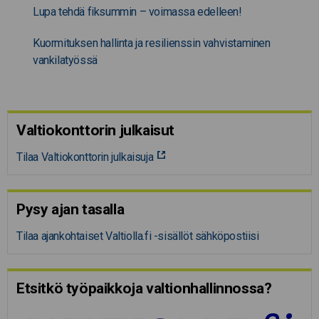
Lupa tehdä fiksummin – voimassa edelleen!
Kuormituksen hallinta ja resilienssin vahvistaminen
vankilatyössä
Valtiokonttorin julkaisut
Tilaa Valtiokonttorin julkaisuja
Pysy ajan tasalla
Tilaa ajankohtaiset Valtiolla.fi -sisällöt sähköpostiisi
Etsitkö työpaikkoja valtion­hal­lin­nossa?