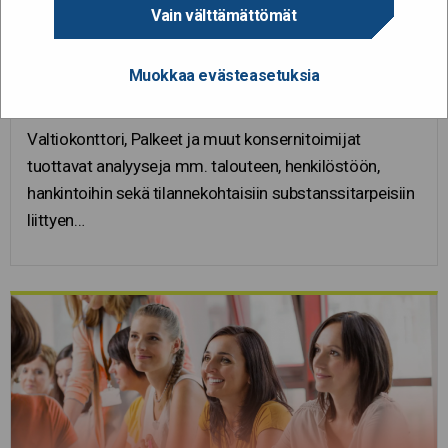
Vain välttämättömät
27.8.2020
Muokkaa evästeasetuksia
Analysointipalvelut
Valtiokonttori, Palkeet ja muut konsernitoimijat
tuottavat analyyseja mm. talouteen, henkilöstöön,
hankintoihin sekä tilannekohtaisiin substanssitarpeisiin
liittyen…