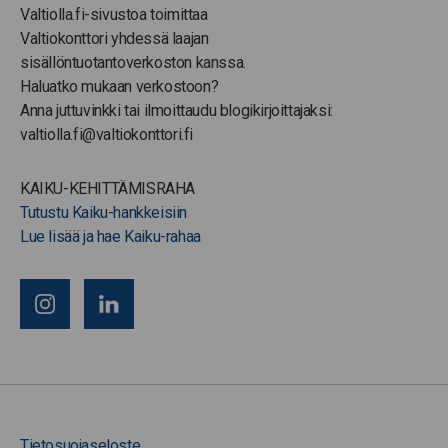
Valtiolla.fi-sivustoa toimittaa
Valtiokonttori yhdessä laajan
sisällöntuotantoverkoston kanssa.
Haluatko mukaan verkostoon?
Anna juttuvinkki tai ilmoittaudu blogikirjoittajaksi:
valtiolla.fi@valtiokonttori.fi
KAIKU-KEHITTÄMISRAHA
Tutustu Kaiku-hankkeisiin
Lue lisää ja hae Kaiku-rahaa
Tietosuojaseloste