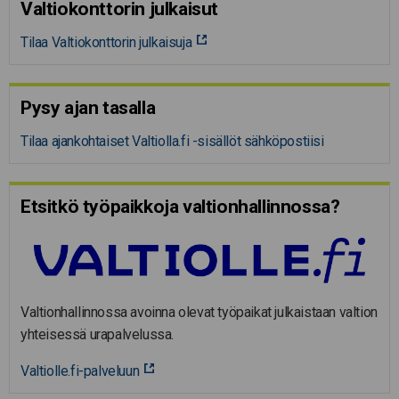
Valtiokonttorin julkaisut
Tilaa Valtiokonttorin julkaisuja
Pysy ajan tasalla
Tilaa ajankohtaiset Valtiolla.fi -sisällöt sähköpostiisi
Etsitkö työpaikkoja valtion­hal­lin­nossa?
Valtionhallinnossa avoinna olevat työpaikat julkaistaan valtion
yhteisessä urapalvelussa.
Valtiolle.fi-palveluun