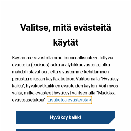
VALIKKO
Valitse, mitä evästeitä
Kehitän ja kehityn #töissäSuomelle
käytät
Palvelut
Etusivu
/
Palvelut
/
Sivu 2
Palvelut
Käytämme sivustollamme toiminnallisuuteen liittyviä
evästeitä (cookies) sekä analytiikkaevästeitä, jotka
mahdollistavat sen, että sivustomme kehittäminen
perustuu oikeaan käyttäjätietoon. Valitsemalla "Hyväksy
kaikki", hyväksyt kaikkien evästeiden käytön. Voit myös
valita, mitkä evästeet hyväksyt valitsemalla ”Muokkaa
evästeasetuksia”.
Lisätietoa evästeistä >
Hyväksy kaikki