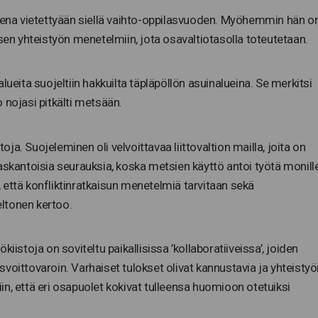
isena vietettyään siellä vaihto-oppilasvuoden. Myöhemmin hän o
isen yhteistyön menetelmiin, jota osavaltiotasolla toteutetaan.
lueita suojeltiin hakkuilta täpläpöllön asuinalueina. Se merkitsi
 nojasi pitkälti metsään.
toja. Suojeleminen oli velvoittavaa liittovaltion mailla, joita on
askantoisia seurauksia, koska metsien käyttö antoi työtä monill
tiin, että konfliktinratkaisun menetelmiä tarvitaan sekä
eltonen kertoo.
iistoja on soviteltu paikallisissa ’kollaboratiiveissa’, joiden
voittovaroin. Varhaiset tulokset olivat kannustavia ja yhteistyö
niin, että eri osapuolet kokivat tulleensa huomioon otetuiksi