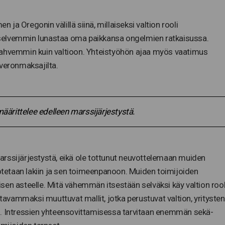
a Oregonin välillä siinä, millaiseksi valtion rooli
selvemmin lunastaa oma paikkansa ongelmien ratkaisussa.
sä vahvemmin kuin valtioon. Yhteistyöhön ajaa myös vaatimus
 veronmaksajilta.
ärittelee edelleen marssijärjestystä.
arssijärjestystä, eikä ole tottunut neuvottelemaan muiden
etaan lakiin ja sen toimeenpanoon. Muiden toimijoiden
en asteelle. Mitä vähemmän itsestään selväksi käy valtion rool
stavammaksi muuttuvat mallit, jotka perustuvat valtion, yritysten
n. Intressien yhteensovittamisessa tarvitaan enemmän sekä-