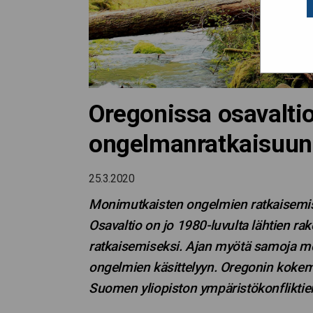
Oregonissa osavaltio 
ongelmanratkaisuun
25.3.2020
Monimutkaisten ongelmien ratkaisemise
Osavaltio on jo 1980-luvulta lähtien ra
ratkaisemiseksi. Ajan myötä samoja m
ongelmien käsittelyyn. Oregonin kokem
Suomen yliopiston ympäristökonfliktien