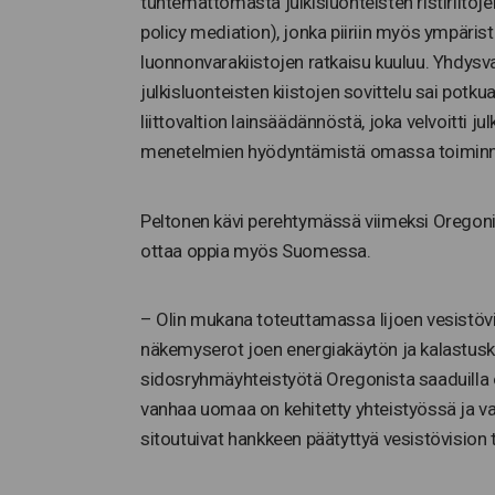
tuntemattomasta julkisluonteisten ristiriitoje
policy mediation), jonka piiriin myös ympärist
luonnonvarakiistojen ratkaisu kuuluu. Yhdysv
julkisluonteisten kiistojen sovittelu sai potku
liittovaltion lainsäädännöstä, joka velvoitti j
menetelmien hyödyntämistä omassa toimin
Peltonen kävi perehtymässä viimeksi Oregonin m
ottaa oppia myös Suomessa.
– Olin mukana toteuttamassa Iijoen vesistövi
näkemyserot joen energiakäytön ja kalastuskä
sidosryhmäyhteistyötä Oregonista saaduilla ope
vanhaa uomaa on kehitetty yhteistyössä ja va
sitoutuivat hankkeen päätyttyä vesistövision