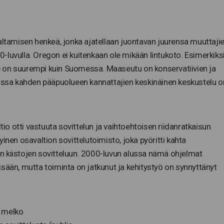
haltamisen henkeä, jonka ajatellaan juontavan juurensa muuttaji
-luvulla. Oregon ei kuitenkaan ole mikään lintukoto. Esimerkiks
 on suurempi kuin Suomessa. Maaseutu on konservatiivien ja
nissa kahden pääpuolueen kannattajien keskinäinen keskustelu o
tio otti vastuuta sovittelun ja vaihtoehtoisen riidanratkaisun
inen osavaltion sovittelutoimisto, joka pyöritti kahta
ten kiistojen sovitteluun. 2000-luvun alussa nämä ohjelmat
 sisään, mutta toiminta on jatkunut ja kehitystyö on synnyttänyt
a melko