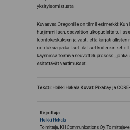
yksityisomistusta.
Kuvaavaa Oregonille on tämä esimerkki: Kun l
hurjimmillaan, osavaltion ulkopuolelta tuli ase
luontokeskuksen ja vaati, että karjatilalliste
odotuksia paikalliset tilalliset kuitenkin keho
käynnissä toimiva neuvotteluprosessi, jonka
esitettävät vaatimukset.
Teksti:
Heikki Hakala
Kuvat:
Pixabay ja CORE
Kirjoittaja
Heikki Hakala
Toimittaja, KH Communications Oy, Toimittajav