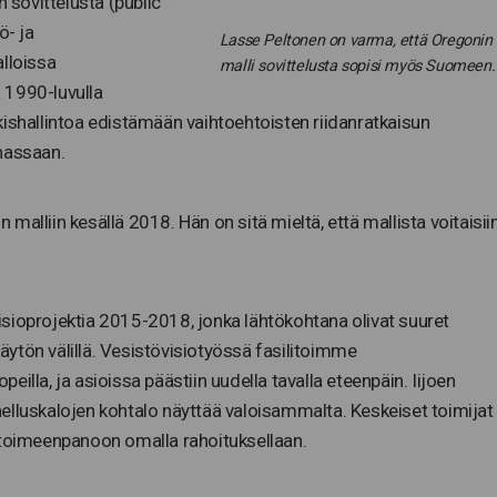
n sovittelusta (public
ö- ja
Lasse Peltonen on varma, että Oregonin
alloissa
malli sovittelusta sopisi myös Suomeen.
a 1990-luvulla
ulkishallintoa edistämään vaihtoehtoisten riidanratkaisun
nassaan.
alliin kesällä 2018. Hän on sitä mieltä, että mallista voitaisii
sioprojektia 2015-2018, jonka lähtökohtana olivat suuret
ytön välillä. Vesistövisiotyössä fasilitoimme
illa, ja asioissa päästiin uudella tavalla eteenpäin. Iijoen
elluskalojen kohtalo näyttää valoisammalta. Keskeiset toimijat
 toimeenpanoon omalla rahoituksellaan.