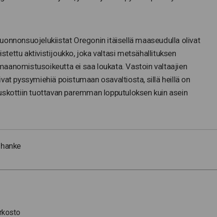
uonnonsuojelukiistat Oregonin itäisellä maaseudulla olivat
istettu aktivistijoukko, joka valtasi metsähallituksen
n maanomistusoikeutta ei saa loukata. Vastoin valtaajien
ttivat pyssymiehiä poistumaan osavaltiosta, sillä heillä on
 uskottiin tuottavan paremman lopputuloksen kuin asein
-hanke
erkosto