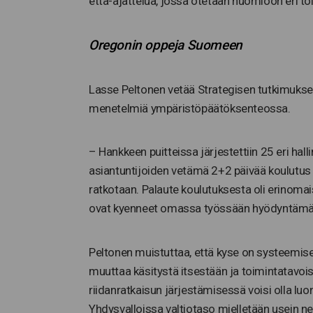
että-ajattelua, jossa otetaan huomioon eri to
Oregonin oppeja Suomeen
Lasse Peltonen vetää Strategisen tutkimuksen
menetelmiä ympäristöpäätöksenteossa.
– Hankkeen puitteissa järjestettiin 25 eri ha
asiantuntijoiden vetämä 2+2 päivää koulutus s
ratkotaan. Palaute koulutuksesta oli erinomai
ovat kyenneet omassa työssään hyödyntämä
Peltonen muistuttaa, että kyse on systeemises
muuttaa käsitystä itsestään ja toimintatavois
riidanratkaisun järjestämisessä voisi olla luo
Yhdysvalloissa valtiotaso mielletään usein neg