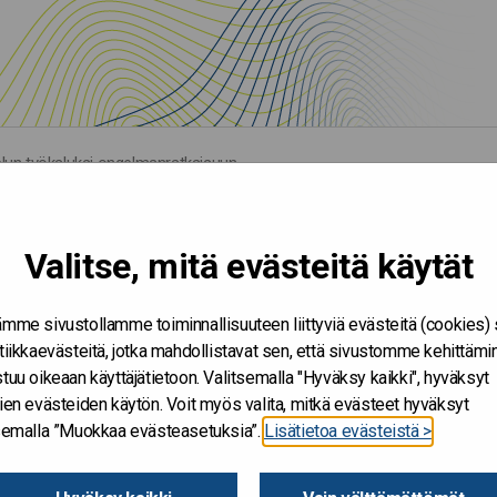
telun työkaluksi ongelmanratkaisuun
Valitse, mitä evästeitä käytät
mme sivustollamme toiminnallisuuteen liittyviä evästeitä (cookies)
tiikkaevästeitä, jotka mahdollistavat sen, että sivustomme kehittämi
tuu oikeaan käyttäjätietoon. Valitsemalla "Hyväksy kaikki", hyväksyt
ien evästeiden käytön. Voit myös valita, mitkä evästeet hyväksyt
tsemalla ”Muokkaa evästeasetuksia”.
Lisätietoa evästeistä >