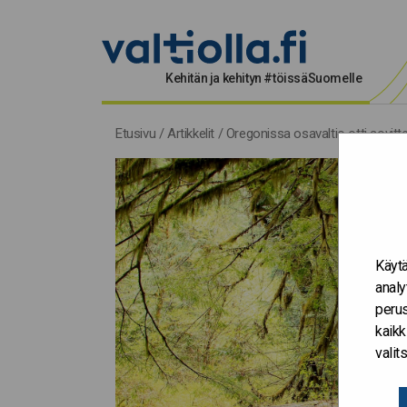
Kehitän ja kehityn #töissäSuomelle
Etusivu
/
Artikkelit
/
Oregonissa osavaltio otti sovit
Käytä
analy
perus
kaikk
vali