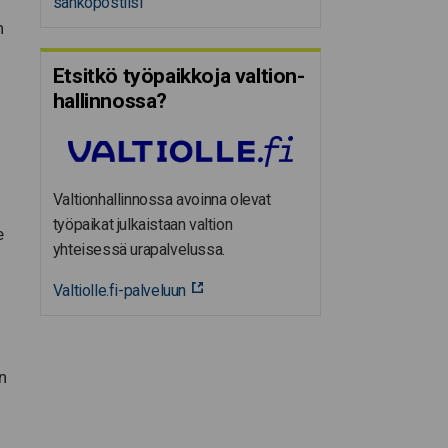
sähköpostiisi
n
Etsitkö työpaikkoja valtion­
hal­lin­nossa?
Valtionhallinnossa avoinna olevat
työpaikat julkaistaan valtion
e
yhteisessä urapalvelussa.
Valtiolle.fi-palveluun
n