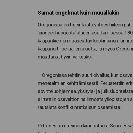
Samat ongelmat kuin muuallakin
Oregonissa on tietynlaista yhteen hiileen pu
’pioneerihengestä’ alueen asuttamisessa 1800
kaupunkien ja maaseudun keskinäinen jännite
kaupungit liberaalien aluetta, ja myös Orego
muuttunut hyvin vaikeaksi.
– Oregonissa tehtiin suuri oivallus, kun osaval
menetelmien kehittämisestä. Perustettiin erity
sovitteluohjelmaa, yksityis- ja julkisluonteis
siirrettiin osavaltion hallinnosta yliopistojen
rautaista konfliktinratkaisun osaamista.
Peltonen on erityisen kiinnostunut Suomess