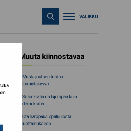
VALIKKO
Muuta kiinnostavaa
Musta joutsen testaa
toimintakyvyn
 sekä
nen
Sosiokratia on lujempaa kuin
demokratia
Ota harppaus epäluulosta
luottamukseen