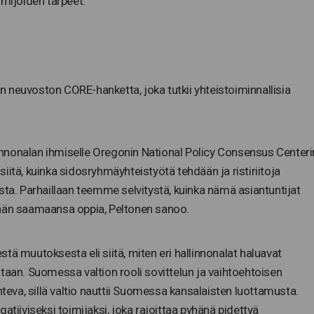
imijoiden tarpeet.
 neuvoston CORE-hanketta, joka tutkii yhteistoiminnallisia
llinnonalan ihmiselle Oregonin National Policy Consensus Centeri
iitä, kuinka sidosryhmäyhteistyötä tehdään ja ristiriitoja
sta. Parhaillaan teemme selvitystä, kuinka nämä asiantuntijat
än saamaansa oppia, Peltonen sanoo.
tä muutoksesta eli siitä, miten eri hallinnonalat haluavat
taan. Suomessa valtion rooli sovittelun ja vaihtoehtoisen
nteva, sillä valtio nauttii Suomessa kansalaisten luottamusta.
atiiviseksi toimijaksi, joka rajoittaa pyhänä pidettyä