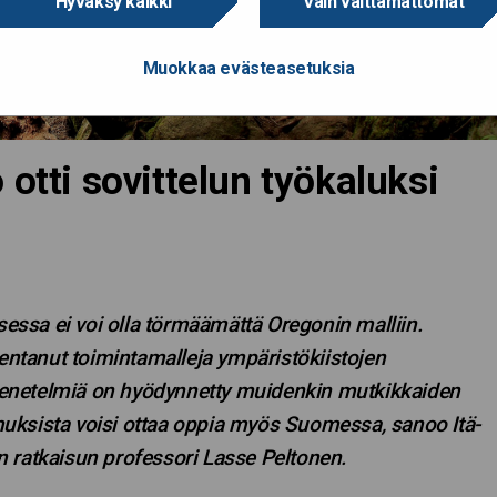
Hyväksy kaikki
Vain välttämättömät
Muokkaa evästeasetuksia
otti sovittelun työkaluksi
ssa ei voi olla törmäämättä Oregonin malliin.
kentanut toimintamalleja ympäristökiistojen
enetelmiä on hyödynnetty muidenkin mutkikkaiden
uksista voisi ottaa oppia myös Suomessa, sanoo Itä-
 ratkaisun professori Lasse Peltonen.