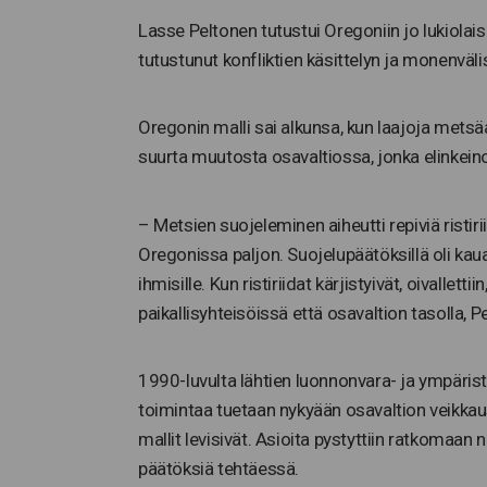
Lasse Peltonen tutustui Oregoniin jo lukiola
tutustunut konfliktien käsittelyn ja monenväl
Oregonin malli sai alkunsa, kun laajoja metsäa
suurta muutosta osavaltiossa, jonka elinkeino
– Metsien suojeleminen aiheutti repiviä ristirii
Oregonissa paljon. Suojelupäätöksillä oli kau
ihmisille. Kun ristiriidat kärjistyivät, oivallet
paikallisyhteisöissä että osavaltion tasolla, P
1990-luvulta lähtien luonnonvara- ja ympäristök
toimintaa tuetaan nykyään osavaltion veikkaus
mallit levisivät. Asioita pystyttiin ratkomaan 
päätöksiä tehtäessä.