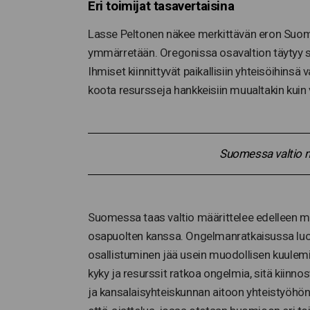
Eri toimijat tasavertaisina
Lasse Peltonen näkee merkittävän eron Suomen j
ymmärretään. Oregonissa osavaltion täytyy 
Ihmiset kiinnittyvät paikallisiin yhteisöihin
koota resursseja hankkeisiin muualtakin kuin
Suomessa valtio mä
Suomessa taas valtio määrittelee edelleen m
osapuolten kanssa. Ongelmanratkaisussa luot
osallistuminen jää usein muodollisen kuulemis
kyky ja resurssit ratkoa ongelmia, sitä kiinno
ja kansalaisyhteiskunnan aitoon yhteistyöhö