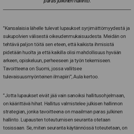
paras julkinen hallinto.
”Kansalaisia lähelle tulevat lupaukset syrjimättömyydestä ja
sukupolvien välisestä oikeudenmukaisuudesta. Meidän on
tehtävä paljon töitä sen eteen, että kaikista ihmisistä
pidetään huolta ja että kaikilla olisi mahdollisuus hyvään
arkeen, opiskeluun, perheeseen ja työn tekemiseen.
Tavoitteena on Suomi, jossa vallitsee
tulevaisuusmyönteinen ilmapiiri”, Aula kertoo.
”Jotta lupaukset eivät jää vain sanoiksi hallitusohjelmaan,
on käärittävä hihat. Hallitus valmistelee julkisen hallinnon
strategian, jonka tavoitteena on maailman paras julkinen
hallinto. Lupausten toteutumisen seuranta otetaan
tosissaan. Se, miten seuranta käytännössä toteutetaan, on