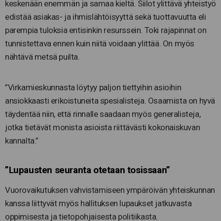
keskenään enemmän ja samaa kieltä. Siilot ylittävä yhteistyö
edistää asiakas- ja ihmislähtöisyyttä sekä tuottavuutta eli
parempia tuloksia entisinkin resurssein. Toki rajapinnat on
tunnistettava ennen kuin niitä voidaan ylittää. On myös
nähtävä metsä puilta.
”Virkamieskunnasta löytyy paljon tiettyihin asioihin
ansiokkaasti erikoistuneita spesialisteja. Osaamista on hyvä
täydentää niin, että rinnalle saadaan myös generalisteja,
jotka tietävät monista asioista riittävästi kokonaiskuvan
kannalta.”
”Lupausten seuranta otetaan tosissaan”
Vuorovaikutuksen vahvistamiseen ympäröivän yhteiskunnan
kanssa liittyvät myös hallituksen lupaukset jatkuvasta
oppimisesta ja tietopohjaisesta politiikasta.