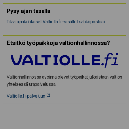
Pysy ajan tasalla
Tilaa ajankohtaiset Valtiolla.fi -sisällöt sähköpostiisi
Etsitkö työpaikkoja valtion­hal­lin­nossa?
Valtionhallinnossa avoinna olevat työpaikat julkaistaan valtion
yhteisessä urapalvelussa.
Valtiolle.fi-palveluun