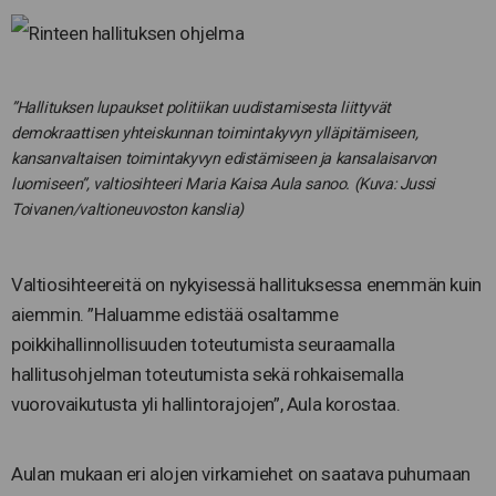
”Hallituksen lupaukset politiikan uudistamisesta liittyvät
demokraattisen yhteiskunnan toimintakyvyn ylläpitämiseen,
kansanvaltaisen toimintakyvyn edistämiseen ja kansalaisarvon
luomiseen”, valtiosihteeri Maria Kaisa Aula sanoo. (Kuva: Jussi
Toivanen/valtioneuvoston kanslia)
Valtiosihteereitä on nykyisessä hallituksessa enemmän kuin
aiemmin. ”Haluamme edistää osaltamme
poikkihallinnollisuuden toteutumista seuraamalla
hallitusohjelman toteutumista sekä rohkaisemalla
vuorovaikutusta yli hallintorajojen”, Aula korostaa.
Aulan mukaan eri alojen virkamiehet on saatava puhumaan