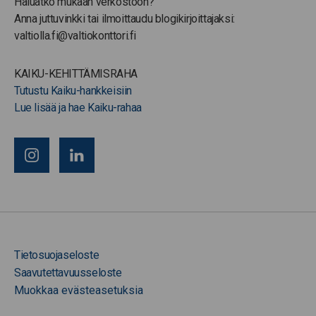
Haluatko mukaan verkostoon?
Anna juttuvinkki tai ilmoittaudu blogikirjoittajaksi:
valtiolla.fi@valtiokonttori.fi
KAIKU-KEHITTÄMISRAHA
Tutustu Kaiku-hankkeisiin
Lue lisää ja hae Kaiku-rahaa
Tietosuojaseloste
Saavutettavuusseloste
Muokkaa evästeasetuksia