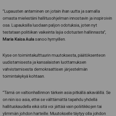
”Lupausten antaminen on jotain ihan uutta ja samalla
omasta mielestäni hallitusohjelman innostavin ja inspiroivin
osa. Lupauksilla luodaan paljon odotuksia, joten nyt
testataan politiikan vaikeinta lajia odotusten hallinnasta”,
Maria Kaisa Aula
sanoo hymyillen.
Kyse on toimintakulttuurin muutoksesta, päätöksenteon
uudistamisesta ja kansalaisten luottamuksen
vahvistamisesta demokraattisen järjestelmän
toimintakykyä kohtaan.
”Tämä on valtionhallinnon tärkein asia pitkällä aikavälillä. Se
on niin iso asia, ettei se välttämättä tapahdu yhdellä
hallituskaudella eikä sitä voi jättää vain poliitikkojen tai
ylimmän johdon harteille. Muutokselle täytyy olla johdon