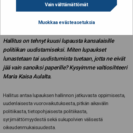
Hallitus uudistaa politiikkaa
Vain välttämättömät
kuudella lupauksella
Muokkaa evästeasetuksia
18.9.2019
Hallitus on tehnyt kuusi lupausta kansalaisille
politiikan uudistamiseksi. Miten lupaukset
lunastetaan tai uudistumista tuetaan, jotta ne eivät
jää vain sanoiksi paperille? Kysyimme valtiosihteeri
Maria Kaisa Aulalta.
Hallitus antaa lupauksen hallinnon jatkuvasta oppimisesta,
uudenlaisesta vuorovaikutuksesta, pitkän aikavälin
politiikasta, tietopohjaisesta politiikasta,
syrjimättömyydestä sekä sukupolvien välisestä
oikeudenmukaisuudesta.