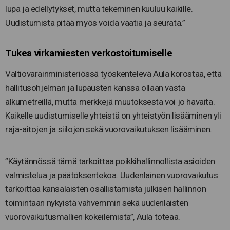
lupa ja edellytykset, mutta tekeminen kuuluu kaikille.
Uudistumista pitää myös voida vaatia ja seurata.”
Tukea virkamiesten verkostoitumiselle
Valtiovarainministeriössä työskentelevä Aula korostaa, että
hallitusohjelman ja lupausten kanssa ollaan vasta
alkumetreillä, mutta merkkejä muutoksesta voi jo havaita.
Kaikelle uudistumiselle yhteistä on yhteistyön lisääminen yli
raja-aitojen ja siilojen sekä vuorovaikutuksen lisääminen.
”Käytännössä tämä tarkoittaa poikkihallinnollista asioiden
valmistelua ja päätöksentekoa. Uudenlainen vuorovaikutus
tarkoittaa kansalaisten osallistamista julkisen hallinnon
toimintaan nykyistä vahvemmin sekä uudenlaisten
vuorovaikutusmallien kokeilemista”, Aula toteaa.