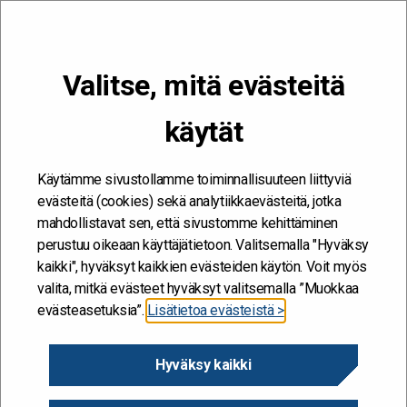
VALIKKO
Valitse, mitä evästeitä
Kehitän ja kehityn #töissäSuomelle
käytät
Etusivu
/
Johtaminen
/
Hallitus uudistaa politiikkaa kuudella
lupauksella
Käytämme sivustollamme toiminnallisuuteen liittyviä
evästeitä (cookies) sekä analytiikkaevästeitä, jotka
mahdollistavat sen, että sivustomme kehittäminen
perustuu oikeaan käyttäjätietoon. Valitsemalla "Hyväksy
kaikki", hyväksyt kaikkien evästeiden käytön. Voit myös
valita, mitkä evästeet hyväksyt valitsemalla ”Muokkaa
evästeasetuksia”.
Lisätietoa evästeistä >
Hyväksy kaikki