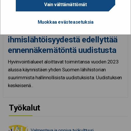
Vain välttämättömät
22.9.2022
Muokkaa evästeasetuksia
Hyvinvointialueiden lupaus
ihmislähtöisyydestä edellyttää
ennennäkemätöntä uudistusta
Hyvinvointialueet aloittavat toimintansa vuoden 2023
alussa käynnistäen yhden Suomen lähihistorian
suurimmista hallinnollisista uudistuksista. Uudistuksen
keskeisenä..
Työkalut
Valmentava ja oppiva työkulttuuri