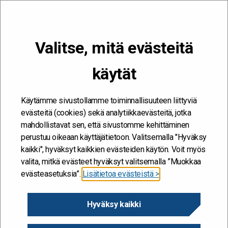
VALIKKO
Valitse, mitä evästeitä
Kehitän ja kehityn #töissäSuomelle
käytät
#uudistus
Etusivu
/
#uudistus
#uudistus
Käytämme sivustollamme toiminnallisuuteen liittyviä
evästeitä (cookies) sekä analytiikkaevästeitä, jotka
mahdollistavat sen, että sivustomme kehittäminen
perustuu oikeaan käyttäjätietoon. Valitsemalla "Hyväksy
kaikki", hyväksyt kaikkien evästeiden käytön. Voit myös
valita, mitkä evästeet hyväksyt valitsemalla ”Muokkaa
evästeasetuksia”.
Lisätietoa evästeistä >
Hyväksy kaikki