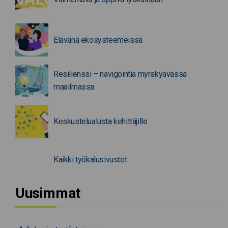
Elävänä ekosysteemeissä
Resilienssi – navigointia myrskyävässä
maailmassa
Keskustelualusta kehittäjille
Kaikki työkalusivustot
Uusimmat