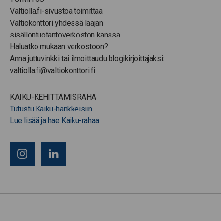
Valtiolla.fi-sivustoa toimittaa
Valtiokonttori yhdessä laajan
sisällöntuotantoverkoston kanssa.
Haluatko mukaan verkostoon?
Anna juttuvinkki tai ilmoittaudu blogikirjoittajaksi:
valtiolla.fi@valtiokonttori.fi
KAIKU-KEHITTÄMISRAHA
Tutustu Kaiku-hankkeisiin
Lue lisää ja hae Kaiku-rahaa