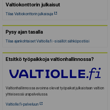
Valtiokonttorin julkaisut
Tilaa Valtiokonttorin julkaisuja
Pysy ajan tasalla
Tilaa ajankohtaiset Valtiolla.fi -sisällöt sähköpostiisi
Etsitkö työpaikkoja valtion­hal­lin­nossa?
Valtionhallinnossa avoinna olevat työpaikat julkaistaan valtion
yhteisessä urapalvelussa.
Valtiolle.fi-palveluun