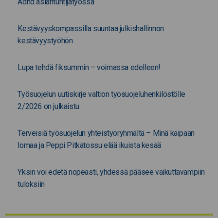
Adhd asiantuntijatyössä
Kestävyyskompassilla suuntaa julkishallinnon
kestävyystyöhön
Lupa tehdä fiksummin – voimassa edelleen!
Työsuojelun uutiskirje valtion työsuojeluhenkilöstölle
2/2026 on julkaistu
Terveisiä työsuojelun yhteistyöryhmältä – Minä kaipaan
lomaa ja Peppi Pitkätossu elää ikuista kesää
Yksin voi edetä nopeasti, yhdessä pääsee vaikuttavampiin
tuloksiin