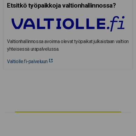
Etsitkö työpaikkoja valtion­hal­lin­nossa?
Valtionhallinnossa avoinna olevat työpaikat julkaistaan valtion
yhteisessä urapalvelussa.
Valtiolle.fi-palveluun