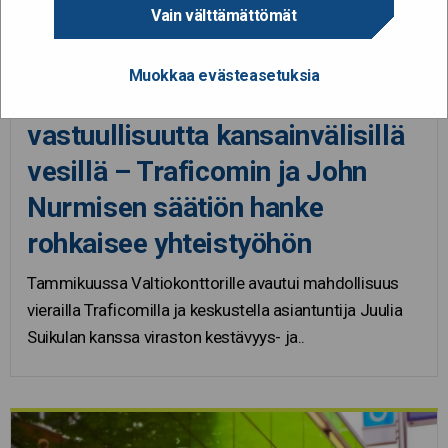
Vain välttämättömät
6.3.2024
Muokkaa evästeasetuksia
Vaikuttavuutta ja
vastuullisuutta kansainvälisillä
vesillä – Traficomin ja John
Nurmisen säätiön hanke
rohkaisee yhteistyöhön
Tammikuussa Valtiokonttorille avautui mahdollisuus
vierailla Traficomilla ja keskustella asiantuntija Juulia
Suikulan kanssa viraston kestävyys- ja..