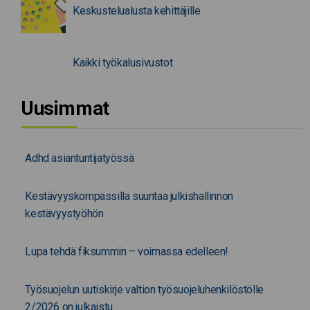
Keskustelualusta kehittäjille
Kaikki työkalusivustot
Uusimmat
Adhd asiantuntijatyössä
Kestävyyskompassilla suuntaa julkishallinnon
kestävyystyöhön
Lupa tehdä fiksummin – voimassa edelleen!
Työsuojelun uutiskirje valtion työsuojeluhenkilöstölle
2/2026 on julkaistu