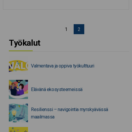
Edellinen sivu
1
2
Työkalut
Valmentava ja oppiva työkulttuuri
Elävänä ekosysteemeissä
Resilienssi – navigointia myrskyävässä
maailmassa