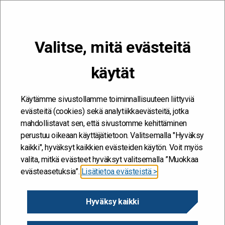
VALIKKO
Valitse, mitä evästeitä
Kehitän ja kehityn #töissäSuomelle
käytät
kestävyys
Etusivu
/
kestävyys
/
Sivu 2
kestävyys
Käytämme sivustollamme toiminnallisuuteen liittyviä
evästeitä (cookies) sekä analytiikkaevästeitä, jotka
mahdollistavat sen, että sivustomme kehittäminen
perustuu oikeaan käyttäjätietoon. Valitsemalla "Hyväksy
kaikki", hyväksyt kaikkien evästeiden käytön. Voit myös
valita, mitkä evästeet hyväksyt valitsemalla ”Muokkaa
evästeasetuksia”.
Lisätietoa evästeistä >
Hyväksy kaikki