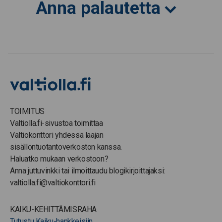
Anna palautetta
TOIMITUS
Valtiolla.fi-sivustoa toimittaa
Valtiokonttori yhdessä laajan
sisällöntuotantoverkoston kanssa.
Haluatko mukaan verkostoon?
Anna juttuvinkki tai ilmoittaudu blogikirjoittajaksi:
valtiolla.fi@valtiokonttori.fi
KAIKU-KEHITTÄMISRAHA
Tutustu Kaiku-hankkeisiin