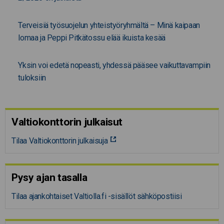
Terveisiä työsuojelun yhteistyöryhmältä – Minä kaipaan
lomaa ja Peppi Pitkätossu elää ikuista kesää
Yksin voi edetä nopeasti, yhdessä pääsee vaikuttavampiin
tuloksiin
Valtiokonttorin julkaisut
Tilaa Valtiokonttorin julkaisuja
Pysy ajan tasalla
Tilaa ajankohtaiset Valtiolla.fi -sisällöt sähköpostiisi