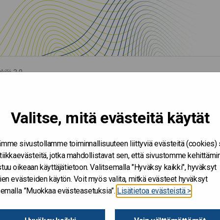
kilö 3.0
Valitse, mitä evästeitä käytät
mme sivustollamme toiminnallisuuteen liittyviä evästeitä (cookies)
tiikkaevästeitä, jotka mahdollistavat sen, että sivustomme kehittämi
tuu oikeaan käyttäjätietoon. Valitsemalla "Hyväksy kaikki", hyväksyt
ien evästeiden käytön. Voit myös valita, mitkä evästeet hyväksyt
tsemalla ”Muokkaa evästeasetuksia”.
Lisätietoa evästeistä >