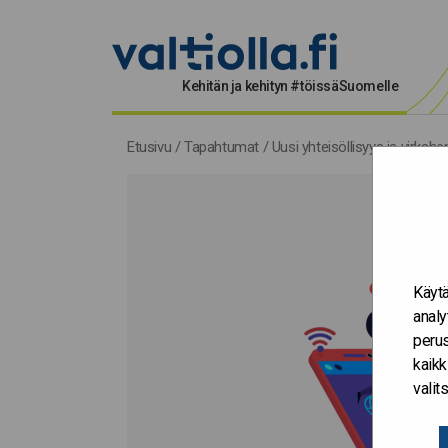
Kehitän ja kehityn #töissäSuomelle
Etusivu
/
Tapahtumat
/
Uusi yhteisöllisyys ja virkahen
Käytä
analy
perus
kaikk
vali