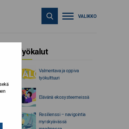
VALIKKO
Työkalut
Valmentava ja oppiva
työkulttuuri
 sekä
nen
Elävänä ekosysteemeissä
Resilienssi – navigointia
myrskyävässä
maailmassa