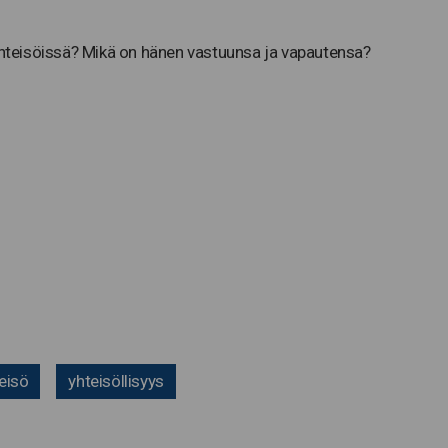
 yhteisöissä? Mikä on hänen vastuunsa ja vapautensa?
eisö
yhteisöllisyys