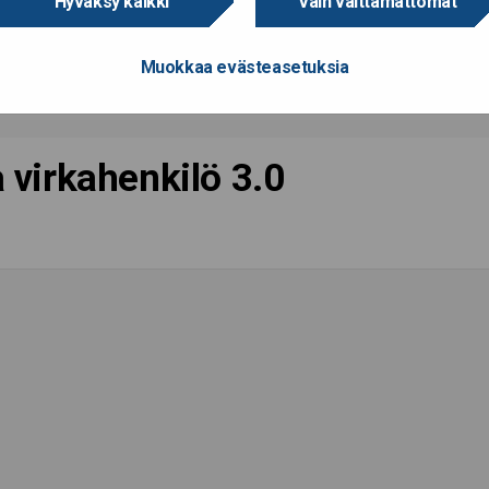
Hyväksy kaikki
Vain välttämättömät
Muokkaa evästeasetuksia
a virkahenkilö 3.0