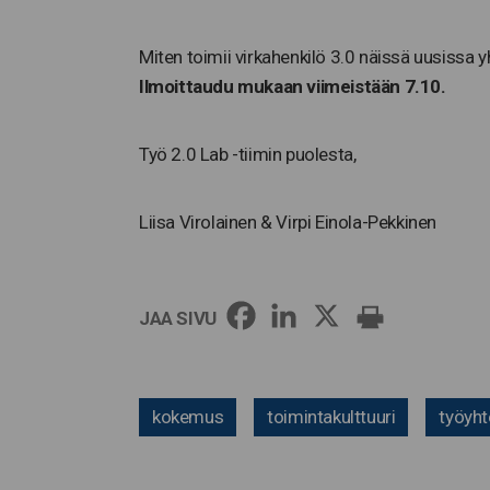
Miten toimii virkahenkilö 3.0 näissä uusissa
Ilmoittaudu mukaan viimeistään 7.10.
Työ 2.0 Lab -tiimin puolesta,
Liisa Virolainen & Virpi Einola-Pekkinen
JAA SIVU
kokemus
toimintakulttuuri
työyht