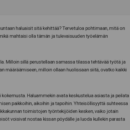
suuntaan haluaisit sitä kehittää? Tervetuloa pohtimaan, mitä on
a mikä mahtaisi olla tämän ja tulevaisuuden työelämän
lla. Milloin sillä perustellaan samassa tilassa tehtävää työtä ja
an määräämiseen, milloin ollaan huolissaan siitä, ovatko kaikki
tai kokemusta. Haluammekin avata keskustelua asiasta ja peilata
sen paikkoihin, aikoihin ja tapoihin. Yhteisöllisyyttä suhteessa
kkakunnan toimistojen työntekijöiden kesken, vaiko jotain
isöt voisivat nostaa kissan pöydälle ja luoda kullekin parasta