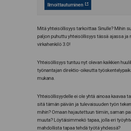
Ilmoittautuminen
Mitä yhteisöllisyys tarkoittaa Sinulle? Mihin 
paljon puhuttu yhteisöllisyys tässä ajassa j
virkahenkilö 3.0!
Yhteisöllisyys tuntuu nyt olevan kaikkien huuli
työnantajan direktio-oikeutta työskentelypaik
mukana.
Yhteisöllisyydelle ei ole yhtä ainoaa kaavaa 
sitä tämän päivän ja tulevaisuuden työn tekemi
mihin? Omaan hajautettuun tiimiin, saman pai
muuta? Löytäisimmekö tapaa, jolla eri työyhte
mahdollista tapaa tehdä työtä yhdessä?