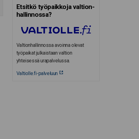
Etsitkö työpaikkoja valtion­
hal­lin­nossa?
Valtionhallinnossa avoinna olevat
työpaikat julkaistaan valtion
yhteisessä urapalvelussa.
Valtiolle.fi-palveluun