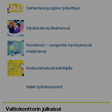
Valmentava ja oppiva työkulttuuri
Elävänä ekosysteemeissä
Resilienssi – navigointia myrskyävässä
maailmassa
Keskustelualusta kehittäjille
Kaikki työkalusivustot
Valtiokonttorin julkaisut