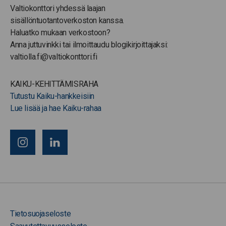
Valtiokonttori yhdessä laajan
sisällöntuotantoverkoston kanssa.
Haluatko mukaan verkostoon?
Anna juttuvinkki tai ilmoittaudu blogikirjoittajaksi:
valtiolla.fi@valtiokonttori.fi
KAIKU-KEHITTÄMISRAHA
Tutustu Kaiku-hankkeisiin
Lue lisää ja hae Kaiku-rahaa
Tietosuojaseloste