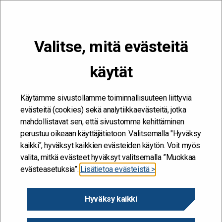
VALIKKO
Valitse, mitä evästeitä
Kehitän ja kehityn #töissäSuomelle
käytät
Etusivu
/
Tapahtumat
/
Tietojohtamisen verkostojen tapaaminen
Käytämme sivustollamme toiminnallisuuteen liittyviä
evästeitä (cookies) sekä analytiikkaevästeitä, jotka
mahdollistavat sen, että sivustomme kehittäminen
perustuu oikeaan käyttäjätietoon. Valitsemalla "Hyväksy
kaikki", hyväksyt kaikkien evästeiden käytön. Voit myös
valita, mitkä evästeet hyväksyt valitsemalla ”Muokkaa
evästeasetuksia”.
Lisätietoa evästeistä >
Hyväksy kaikki
Tietojohtamisen