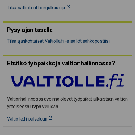
Tilaa Valtiokonttorin julkaisuja
Pysy ajan tasalla
Tilaa ajankohtaiset Valtiolla.fi -sisällöt sähköpostiisi
Etsitkö työpaikkoja valtion­hal­lin­nossa?
Valtionhallinnossa avoinna olevat työpaikat julkaistaan valtion
yhteisessä urapalvelussa.
Valtiolle.fi-palveluun