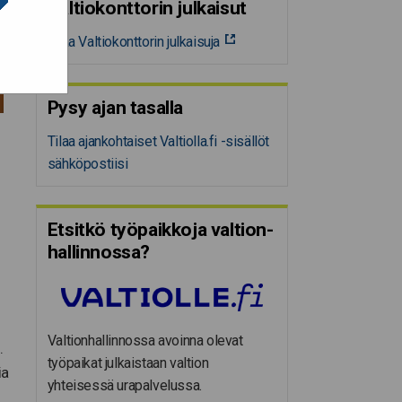
Valtiokonttorin julkaisut
Tilaa Valtiokonttorin julkaisuja
Pysy ajan tasalla
Tilaa ajankohtaiset Valtiolla.fi -sisällöt
sähköpostiisi
Etsitkö työpaikkoja valtion­
hal­lin­nossa?
Valtionhallinnossa avoinna olevat
.
työpaikat julkaistaan valtion
ia
yhteisessä urapalvelussa.