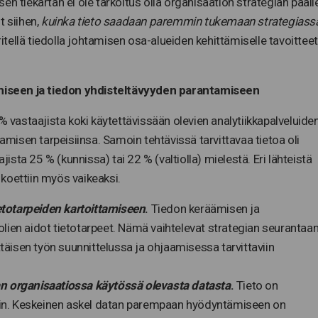
sen tiekartan ei ole tarkoitus olla organisaation strategian pääll
t siihen,
kuinka tieto saadaan paremmin tukemaan strategiass
tellä tiedolla johtamisen osa-alueiden kehittämiselle tavoitteet
amiseen ja tiedon yhdisteltävyyden parantamiseen
% vastaajista koki käytettävissään olevien analytiikkapalveluide
tamisen tarpeisiinsa. Samoin tehtävissä tarvittavaa tietoa oli
ta 25 % (kunnissa) tai 22 % (valtiolla) mielestä. Eri lähteistä
koettiin myös vaikeaksi.
etotarpeiden kartoittamiseen
.
Tiedon keräämisen ja
oolien aidot tietotarpeet. Nämä vaihtelevat strategian seurantaa
täisen työn suunnittelussa ja ohjaamisessa tarvittaviin
van organisaatiossa käytössä olevasta datasta
.
Tieto on
elmiin. Keskeinen askel datan parempaan hyödyntämiseen on