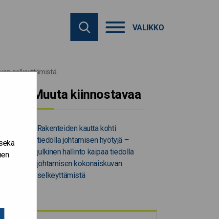
VALIKKO
uvan selkeyttämistä
Muuta kiinnostavaa
Rakenteiden kautta kohti
tiedolla johtamisen hyötyjä –
 sekä
julkinen hallinto kaipaa tiedolla
nen
johtamisen kokonaiskuvan
selkeyttämistä