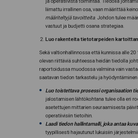
ja operatiivista toimintaa. Tiedolla johtami
liimattu irrallinen osa, vaan määrittää keino
määriteltyjä tavoitteita
. Johdon tulee määri
vastuut ja budjetti osana strategiaa.
Luo rakenteita tietotarpeiden kartoitt
Sekä valtionhallinnossa että kunnissa alle 20 
olevan riittäviä suhteessa heidän tiedolla joh
raportoidussa muodossa valmiina vain vastaajis
saatavan tiedon tarkastelu ja hyödyntäminen 
Luo toistettava prosessi organisaation ti
jalostamisen lähtökohtana tulee olla eri r
asetettujen mittarien seuraamisesta päivit
operatiivisiin tietoihin.
Laadi tiedon hallintamalli, joka antaa ku
tyypillisesti hajautunut lukuisiin järjest