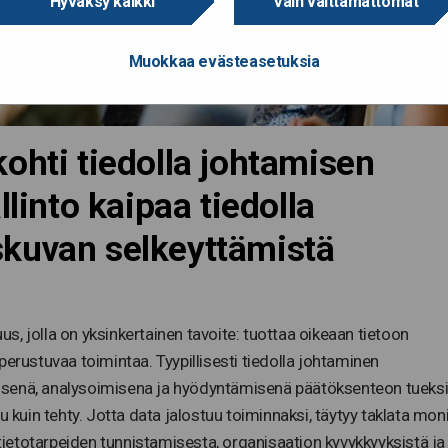
Hyväksy kaikki
Vain välttämättömät
Muokkaa evästeasetuksia
ohti tiedolla johtamisen
llinto kaipaa tiedolla
kuvan selkeyttämistä
, jolla on yksinkertainen tavoite: tuottaa oikeaan tietoon
perustuvaa toimintaa. Tyypillisesti tiedolla johtaminen
isenä, analysoimisena ja hyödyntämisenä päätöksenteon tueksi
uin tehty. Jotta data jalostuu toiminnaksi, täytyy taklata mon
 tietotarpeiden tunnistamisesta, organisaation kyvykkyyksistä ja