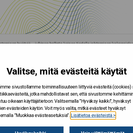
ohtamisen hyötyjä – julkinen hallinto kaipaa tiedolla johtamisen kokonaisk
Valitse, mitä evästeitä käytät
mme sivustollamme toiminnallisuuteen liittyviä evästeitä (cookies)
tiikkaevästeitä, jotka mahdollistavat sen, että sivustomme kehittämi
tuu oikeaan käyttäjätietoon. Valitsemalla "Hyväksy kaikki", hyväksyt
ien evästeiden käytön. Voit myös valita, mitkä evästeet hyväksyt
tsemalla ”Muokkaa evästeasetuksia”.
Lisätietoa evästeistä >