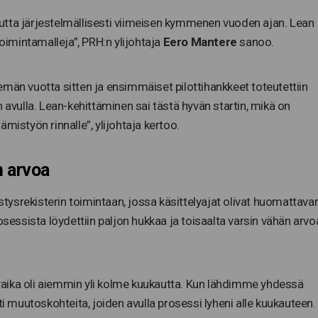
utta järjestelmällisesti viimeisen kymmenen vuoden ajan. Lean
toimintamalleja”, PRH:n ylijohtaja
Eero Mantere
sanoo.
män vuotta sitten ja ensimmäiset pilottihankkeet toteutettiin
 avulla. Lean-kehittäminen sai tästä hyvän startin, mikä on
mistyön rinnalle”, ylijohtaja kertoo.
 arvoa
istysrekisterin toimintaan, jossa käsittelyajat olivat huomattava
osessista löydettiin paljon hukkaa ja toisaalta varsin vähän arvo
elyaika oli aiemmin yli kolme kuukautta. Kun lähdimme yhdessä
muutoskohteita, joiden avulla prosessi lyheni alle kuukauteen.