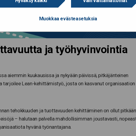
Hyväksy kaikki
Vain välttämättömät
Muokkaa evästeasetuksia
ttavuutta ja työhyvinvointia
ssa aiemmin kuukausissa ja nykyään päivissä, pitkäjänteinen
a tarjoilee Lean-kehittämistyö, josta on kasvanut organisaation
minnan tehokkuuden ja tuottavuuden kehittäminen on ollut pitkää
yhteisöjä – halutaan palvella mahdollisimman joustavasti, nopeast
rganisaatiota hyvänä työnantajana.