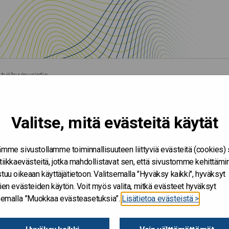
 työhyvinvointia
Valitse, mitä evästeitä käytät
mme sivustollamme toiminnallisuuteen liittyviä evästeitä (cookies)
tiikkaevästeitä, jotka mahdollistavat sen, että sivustomme kehittämi
tuu oikeaan käyttäjätietoon. Valitsemalla "Hyväksy kaikki", hyväksyt
ien evästeiden käytön. Voit myös valita, mitkä evästeet hyväksyt
tsemalla ”Muokkaa evästeasetuksia”.
Lisätietoa evästeistä >