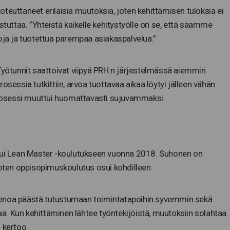
teuttaneet erilaisia muutoksia, joten kehittämisen tuloksia ei
stuttaa. ”Yhteistä kaikelle kehitystyölle on se, että saamme
oja ja tuotettua parempaa asiakaspalvelua.”
 Työtunnit saattoivat viipyä PRH:n järjestelmässä aiemmin
sessia tutkittiin, arvoa tuottavaa aikaa löytyi jälleen vähän.
 prosessi muuttui huomattavasti sujuvammaksi.
tui Lean Master -koulutukseen vuonna 2018. Suhonen on
joten oppisopimuskoulutus osui kohdilleen.
ienoa päästä tutustumaan toimintatapoihin syvemmin sekä
taa. Kun kehittäminen lähtee työntekijöistä, muutoksiin solahtaa
 kertoo.