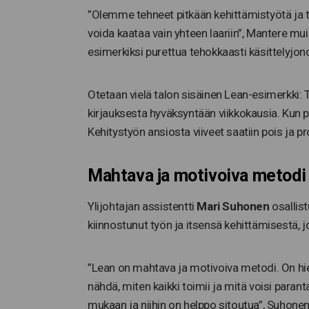
”Olemme tehneet pitkään kehittämistyötä ja to
voida kaataa vain yhteen laariin”, Mantere mui
esimerkiksi purettua tehokkaasti käsittelyjon
Otetaan vielä talon sisäinen Lean-esimerkki:
kirjauksesta hyväksyntään viikkokausia. Kun pro
Kehitystyön ansiosta viiveet saatiin pois ja
Mahtava ja motivoiva metodi
Ylijohtajan assistentti
Mari Suhonen
osallis
kiinnostunut työn ja itsensä kehittämisestä, 
”Lean on mahtava ja motivoiva metodi. On h
nähdä, miten kaikki toimii ja mitä voisi paran
mukaan ja niihin on helppo sitoutua”, Suhonen