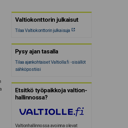
Valtiokonttorin julkaisut
Tilaa Valtiokonttorin julkaisuja
Pysy ajan tasalla
Tilaa ajankohtaiset Valtiolla.fi -sisällöt
sähköpostiisi
n
a
Etsitkö työpaikkoja valtion­
hal­lin­nossa?
Valtionhallinnossa avoinna olevat