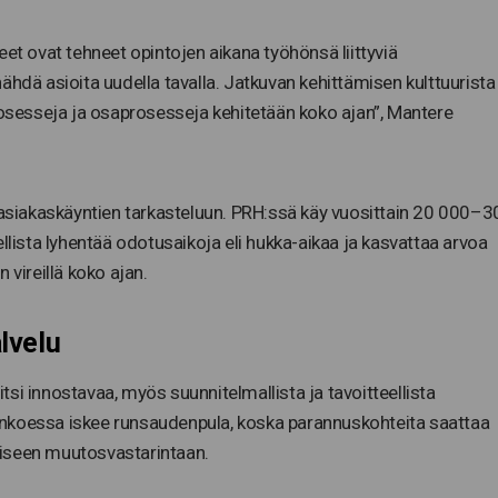
eet ovat tehneet opintojen aikana työhönsä liittyviä
ähdä asioita uudella tavalla. Jatkuvan kehittämisen kulttuurista
prosesseja ja osaprosesseja kehitetään koko ajan”, Mantere
y asiakaskäyntien tarkasteluun. PRH:ssä käy vuosittain 20 000–3
llista lyhentää odotusaikoja eli hukka-aikaa ja kasvattaa arvoa
 vireillä koko ajan.
lvelu
si innostavaa, myös suunnitelmallista ja tavoitteellista
nkoessa iskee runsaudenpula, koska parannuskohteita saattaa
liseen muutosvastarintaan.