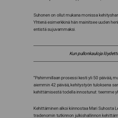
Suhonen on ollut mukana monissa kehityshankk
Yhtenä esimerkkinä hän mainitsee uuden henki
entistä sujuvammaksi.
Kun pullonkauloja löydetti
”Pahimmillaan prosessi kesti yli 50 päivää, m
aiemmin 42 päivää, kehitystyön tuloksena sa
kehittämisestä todella innostunut: teemme y
Kehittäminen alkoi kiinnostaa Mari Suhosta Le
tradenomin tutkinnon julkishallinnon kehittäm