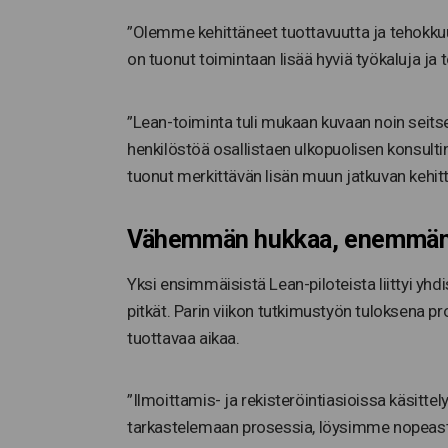
”Olemme kehittäneet tuottavuutta ja tehokku
on tuonut toimintaan lisää hyviä työkaluja ja 
”Lean-toiminta tuli mukaan kuvaan noin seitse
henkilöstöä osallistaen ulkopuolisen konsultin
tuonut merkittävän lisän muun jatkuvan kehittä
Vähemmän hukkaa, enemmän
Yksi ensimmäisistä Lean-piloteista liittyi yhd
pitkät. Parin viikon tutkimustyön tuloksena pr
tuottavaa aikaa.
”Ilmoittamis- ja rekisteröintiasioissa käsitt
tarkastelemaan prosessia, löysimme nopeasti 