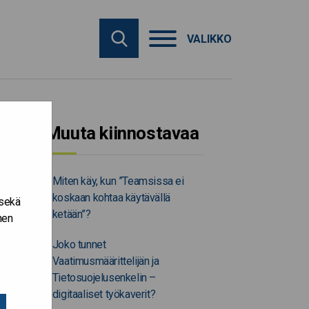
VALIKKO
Muuta kiinnostavaa
Miten käy, kun ”Teamsissa ei
koskaan kohtaa käytävällä
 sekä
ketään”?
nen
Joko tunnet
Vaatimusmäärittelijän ja
Tietosuojelusenkelin –
digitaaliset työkaverit?