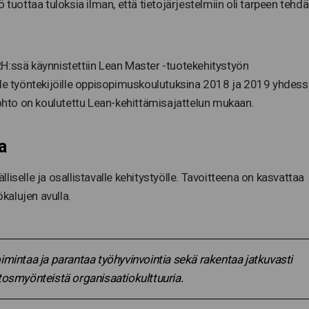
 tuottaa tuloksia ilman, että tietojärjestelmiin oli tarpeen tehdä
H:ssä käynnistettiin Lean Master -tuotekehitystyön
lle työntekijöille oppisopimuskoulutuksina 2018 ja 2019 yhdess
hto on koulutettu Lean-kehittämisajattelun mukaan.
a
iselle ja osallistavalle kehitystyölle. Tavoitteena on kasvattaa
ökalujen avulla.
imintaa ja parantaa työhyvinvointia sekä rakentaa jatkuvasti
tosmyönteistä organisaatiokulttuuria.