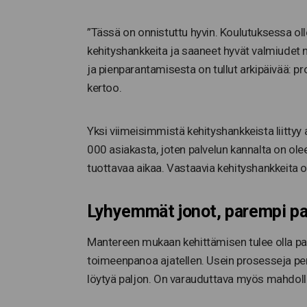
”Tässä on onnistuttu hyvin. Koulutuksessa oll
kehityshankkeita ja saaneet hyvät valmiudet n
ja pienparantamisesta on tullut arkipäivää: 
kertoo.
Yksi viimeisimmistä kehityshankkeista liitty
000 asiakasta, joten palvelun kannalta on olee
tuottavaa aikaa. Vastaavia kehityshankkeita on
Lyhyemmät jonot, parempi pa
Mantereen mukaan kehittämisen tulee olla pait
toimeenpanoa ajatellen. Usein prosesseja pe
löytyä paljon. On varauduttava myös mahdol