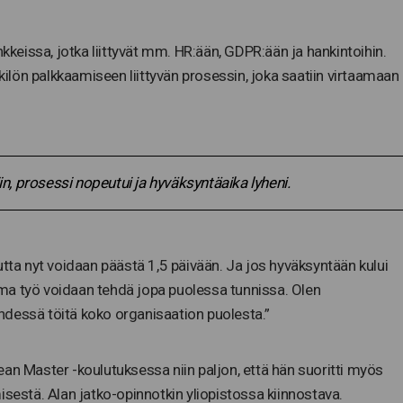
eissa, jotka liittyvät mm. HR:ään, GDPR:ään ja hankintoihin.
lön palkkaamiseen liittyvän prosessin, joka saatiin virtaamaan
in, prosessi nopeutui ja hyväksyntäaika lyheni.
utta nyt voidaan päästä 1,5 päivään. Ja jos hyväksyntään kului
ma työ voidaan tehdä jopa puolessa tunnissa. Olen
hdessä töitä koko organisaation puolesta.”
an Master -koulutuksessa niin paljon, että hän suoritti myös
isestä. Alan jatko-opinnotkin yliopistossa kiinnostava.