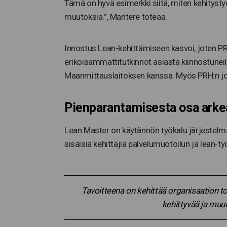
Tämä on hyvä esimerkki siitä, miten kehitystyö
muutoksia.”, Mantere toteaa.
Innostus Lean-kehittämiseen kasvoi, joten PR
erikoisammattitutkinnot asiasta kiinnostunei
Maanmittauslaitoksen kanssa. Myös PRH:n jo
Pienparantamisesta osa arke
Lean Master on käytännön työkalu järjestelmäll
sisäisiä kehittäjiä palvelumuotoilun ja lean-ty
Tavoitteena on kehittää organisaation to
kehittyvää ja muu