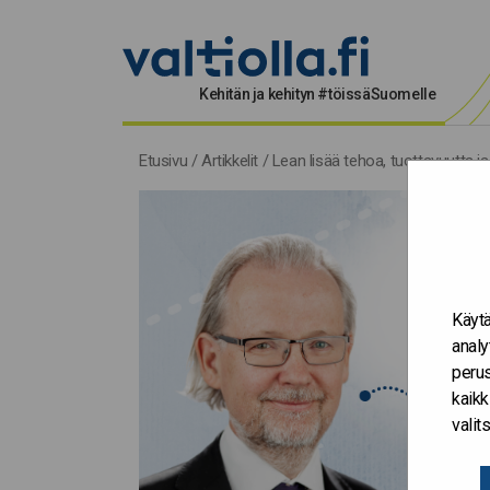
Kehitän ja kehityn #töissäSuomelle
Etusivu
/
Artikkelit
/
Lean lisää tehoa, tuottavuutta ja
Käytä
analy
perus
kaikk
vali