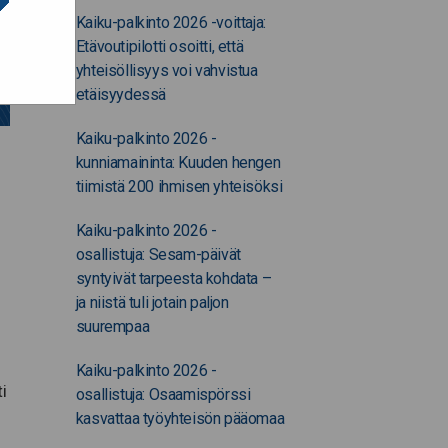
Kaiku-palkinto 2026 -voittaja:
Etävoutipilotti osoitti, että
yhteisöllisyys voi vahvistua
etäisyydessä
Kaiku-palkinto 2026 -
kunniamaininta: Kuuden hengen
tiimistä 200 ihmisen yhteisöksi
Kaiku-palkinto 2026 -
osallistuja: Sesam-päivät
syntyivät tarpeesta kohdata –
ja niistä tuli jotain paljon
suurempaa
n
Kaiku-palkinto 2026 -
i
osallistuja: Osaamispörssi
kasvattaa työyhteisön pääomaa