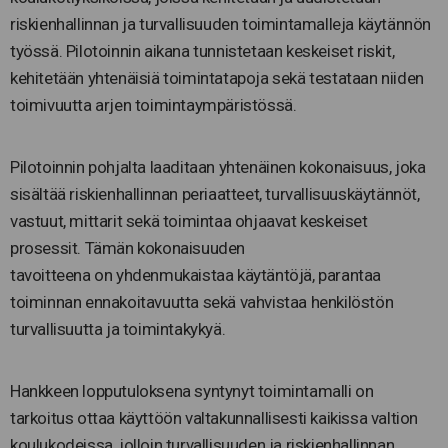
riskienhallinnan ja turvallisuuden toimintamalleja käytännön
työssä. Pilotoinnin aikana tunnistetaan keskeiset riskit,
kehitetään yhtenäisiä toimintatapoja sekä testataan niiden
toimivuutta arjen toimintaympäristössä.
Pilotoinnin pohjalta laaditaan yhtenäinen kokonaisuus, joka
sisältää riskienhallinnan periaatteet, turvallisuuskäytännöt,
vastuut, mittarit sekä toimintaa ohjaavat keskeiset
prosessit. Tämän kokonaisuuden
tavoitteena on yhdenmukaistaa käytäntöjä, parantaa
toiminnan ennakoitavuutta sekä vahvistaa henkilöstön
turvallisuutta ja toimintakykyä.
Hankkeen lopputuloksena syntynyt toimintamalli on
tarkoitus ottaa käyttöön valtakunnallisesti kaikissa valtion
koulukodeissa, jolloin turvallisuuden ja riskienhallinnan