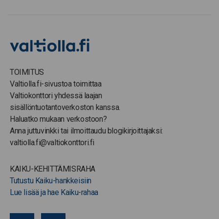
TOIMITUS
Valtiolla.fi-sivustoa toimittaa
Valtiokonttori yhdessä laajan
sisällöntuotantoverkoston kanssa.
Haluatko mukaan verkostoon?
Anna juttuvinkki tai ilmoittaudu blogikirjoittajaksi:
valtiolla.fi@valtiokonttori.fi
KAIKU-KEHITTÄMISRAHA
Tutustu Kaiku-hankkeisiin
Lue lisää ja hae Kaiku-rahaa