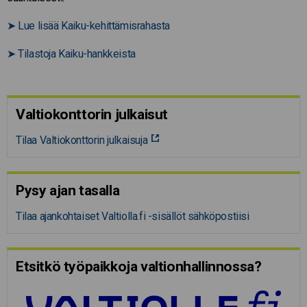
➤
Lue lisää Kaiku-kehittämisrahasta
➤
Tilastoja Kaiku-hankkeista
Valtiokonttorin julkaisut
Tilaa Valtiokonttorin julkaisuja
Pysy ajan tasalla
Tilaa ajankohtaiset Valtiolla.fi -sisällöt sähköpostiisi
Etsitkö työpaikkoja valtion­hal­lin­nossa?