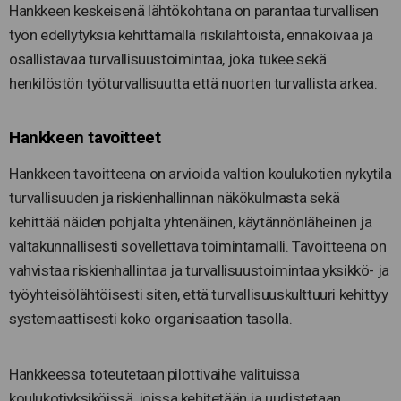
Hankkeen keskeisenä lähtökohtana on parantaa turvallisen
työn edellytyksiä kehittämällä riskilähtöistä, ennakoivaa ja
osallistavaa turvallisuustoimintaa, joka tukee sekä
henkilöstön työturvallisuutta että nuorten turvallista arkea.
Hankkeen tavoitteet
Hankkeen tavoitteena on arvioida valtion koulukotien nykytila
turvallisuuden ja riskienhallinnan näkökulmasta sekä
kehittää näiden pohjalta yhtenäinen, käytännönläheinen ja
valtakunnallisesti sovellettava toimintamalli. Tavoitteena on
vahvistaa riskienhallintaa ja turvallisuustoimintaa yksikkö- ja
työyhteisölähtöisesti siten, että turvallisuuskulttuuri kehittyy
systemaattisesti koko organisaation tasolla.
Hankkeessa toteutetaan pilottivaihe valituissa
koulukotiyksiköissä, joissa kehitetään ja uudistetaan