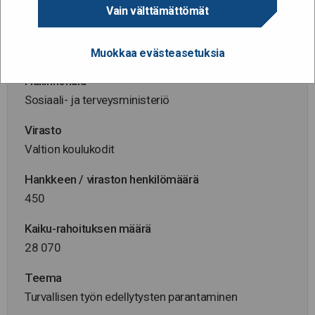
VK/23037/2026
Vain välttämättömät
Hanke alkaa / päättyy
1.9.2026 - 31.3.2027
Muokkaa evästeasetuksia
Hallinnonala
Sosiaali- ja terveysministeriö
Virasto
Valtion koulukodit
Hankkeen / viraston henkilömäärä
450
Kaiku-rahoituksen määrä
28 070
Teema
Turvallisen työn edellytysten parantaminen