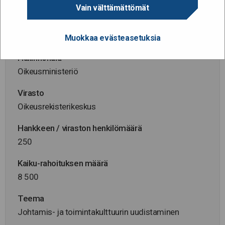
VK/24986/2026
Vain välttämättömät
Hanke alkaa / päättyy
4.6.2026 - 31.1.2027
Muokkaa evästeasetuksia
Hallinnonala
Oikeusministeriö
Virasto
Oikeusrekisterikeskus
Hankkeen / viraston henkilömäärä
250
Kaiku-rahoituksen määrä
8 500
Teema
Johtamis- ja toimintakulttuurin uudistaminen