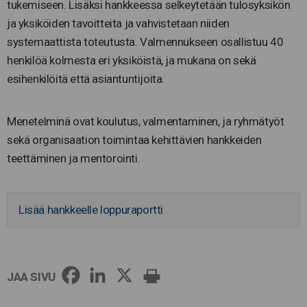
tukemiseen. Lisäksi hankkeessa selkeytetään tulosyksikön
ja yksiköiden tavoitteita ja vahvistetaan niiden
systemaattista toteutusta. Valmennukseen osallistuu 40
henkilöä kolmesta eri yksiköistä, ja mukana on sekä
esihenkilöitä että asiantuntijoita.
Menetelminä ovat koulutus, valmentaminen, ja ryhmätyöt
sekä organisaation toimintaa kehittävien hankkeiden
teettäminen ja mentorointi.
Lisää hankkeelle loppuraportti
JAA SIVU