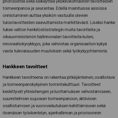
priorisointia sekä selkeyttää yksikkökohtaisten tavoitteiden
toimeenpanoa ja seurantaa. Edellä mainituissa asioissa
onnistuminen auttaa yksikön vastuulla olevien
tulostavoitteiden saavuttamista merkittävästi. Lisäksi hanke
tukee valtion henkilöstöstrategin muita tavoitteita ja
oikeusministeriön hallinnonalan tavoitteita kuten;
innovaatiokyvykkyys, joka vahvistaa organisaation kykyä
vasta tulevaisuuden muutoksiin sekä työkykyjohtamista.
Hankkeen tavoitteet
Hankkeen tavoitteena on rakentaa pitkäjänteinen, osallistava
ja toimeenpanokykyinen toimintakulttuuri. Tavoitteet
keskittyvät yhteishengen ja luottamuksen vahvistamiseen,
suunnitelmien sujuvaan toimeenpanoon, aktiivisen
osallistumisen ja vuorovaikutuksen kehittämiseen sekä
itsenäisen työskentelyn, ajanhallinnan ja priorisoinnin