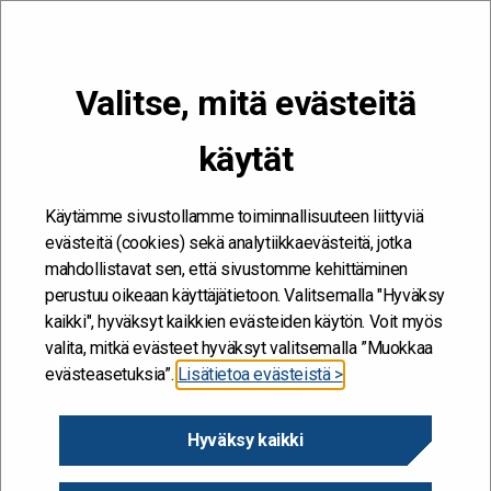
VALIKKO
Valitse, mitä evästeitä
Kehitän ja kehityn #töissäSuomelle
käytät
Etusivu
/
Hankkeet
/
Teknologia- ja Turvallisuuspalveluiden
valmennusohjelma
Käytämme sivustollamme toiminnallisuuteen liittyviä
Teknologia- ja
evästeitä (cookies) sekä analytiikkaevästeitä, jotka
mahdollistavat sen, että sivustomme kehittäminen
Turvallisuuspalveluiden
perustuu oikeaan käyttäjätietoon. Valitsemalla "Hyväksy
valmennusohjelma
kaikki", hyväksyt kaikkien evästeiden käytön. Voit myös
valita, mitkä evästeet hyväksyt valitsemalla ”Muokkaa
evästeasetuksia”.
Lisätietoa evästeistä >
29.5.2026
Hyväksy kaikki
Diaarinumero