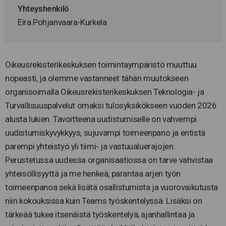
Yhteyshenkilö
Eira Pohjanvaara-Kurkela
Oikeusrekisterikeskuksen toimintaympäristö muuttuu
nopeasti, ja olemme vastanneet tähän muutokseen
organisoimalla Oikeusrekisterikeskuksen Teknologia- ja
Turvallisuuspalvelut omaksi tulosyksikökseen vuoden 2026
alusta lukien. Tavoitteena uudistumiselle on vahvempi
uudistumiskyvykkyys, sujuvampi toimeenpano ja entistä
parempi yhteistyö yli tiimi- ja vastuualuerajojen.
Perustetussa uudessa organisaatiossa on tarve vahvistaa
yhteisöllisyyttä ja me henkeä, parantaa arjen työn
toimeenpanoa sekä lisätä osallistumista ja vuorovaikutusta
niin kokouksissa kuin Teams työskentelyssä. Lisäksi on
tärkeää tukea itsenäistä työskentelyä, ajanhallintaa ja