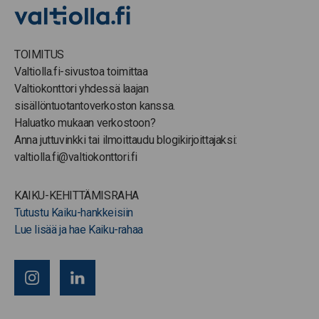
TOIMITUS
Valtiolla.fi-sivustoa toimittaa
Valtiokonttori yhdessä laajan
sisällöntuotantoverkoston kanssa.
Haluatko mukaan verkostoon?
Anna juttuvinkki tai ilmoittaudu blogikirjoittajaksi:
valtiolla.fi@valtiokonttori.fi
KAIKU-KEHITTÄMISRAHA
Tutustu Kaiku-hankkeisiin
Lue lisää ja hae Kaiku-rahaa