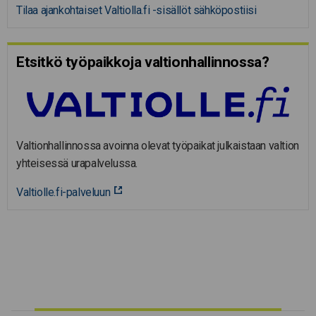
Tilaa ajankohtaiset Valtiolla.fi -sisällöt sähköpostiisi
Etsitkö työpaikkoja valtion­hal­lin­nossa?
Valtionhallinnossa avoinna olevat työpaikat julkaistaan valtion
yhteisessä urapalvelussa.
Valtiolle.fi-palveluun