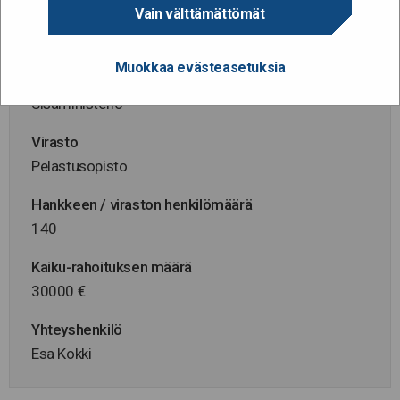
Vain välttämättömät
Hanke alkaa / päättyy
1.8.2013 - 31.3.2015
Muokkaa evästeasetuksia
Hallinnonala
Sisäministeriö
Virasto
Pelastusopisto
Hankkeen / viraston henkilömäärä
140
Kaiku-rahoituksen määrä
30000 €
Yhteyshenkilö
Esa Kokki