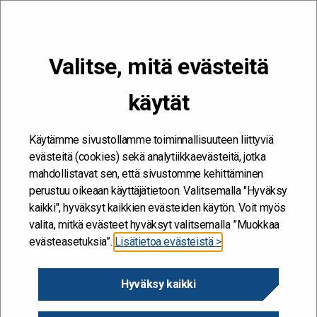
VALIKKO
Valitse, mitä evästeitä
Kehitän ja kehityn #töissäSuomelle
käytät
Etusivu
/
Hankkeet
/
Tehostesavujen haitallisten keuhko- ja
verisuonivaikutusten torjunta
Käytämme sivustollamme toiminnallisuuteen liittyviä
Tehostesavujen haitallisten
evästeitä (cookies) sekä analytiikkaevästeitä, jotka
mahdollistavat sen, että sivustomme kehittäminen
keuhko- ja
perustuu oikeaan käyttäjätietoon. Valitsemalla "Hyväksy
verisuonivaikutusten
kaikki", hyväksyt kaikkien evästeiden käytön. Voit myös
valita, mitkä evästeet hyväksyt valitsemalla ”Muokkaa
torjunta
evästeasetuksia”.
Lisätietoa evästeistä >
31.7.2013
Hyväksy kaikki