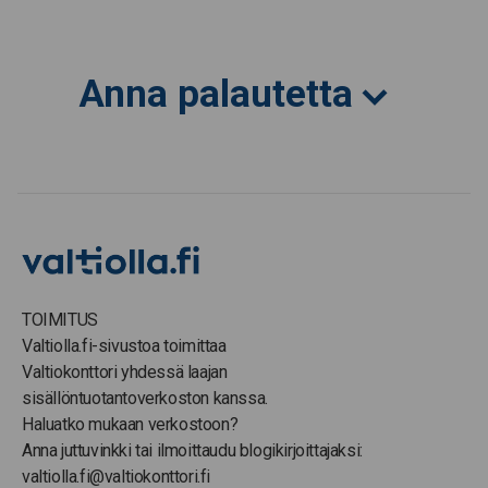
Anna palautetta
TOIMITUS
Valtiolla.fi-sivustoa toimittaa
Valtiokonttori yhdessä laajan
sisällöntuotantoverkoston kanssa.
Haluatko mukaan verkostoon?
Anna juttuvinkki tai ilmoittaudu blogikirjoittajaksi:
valtiolla.fi@valtiokonttori.fi