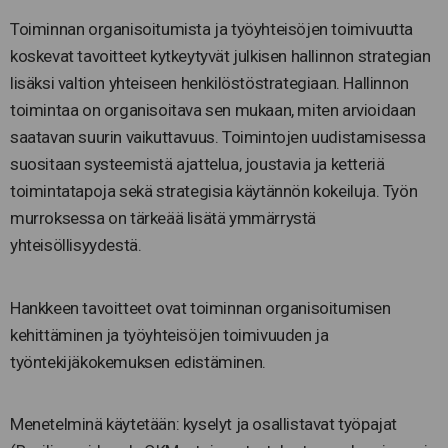
Toiminnan organisoitumista ja työyhteisöjen toimivuutta
koskevat tavoitteet kytkeytyvät julkisen hallinnon strategian
lisäksi valtion yhteiseen henkilöstöstrategiaan. Hallinnon
toimintaa on organisoitava sen mukaan, miten arvioidaan
saatavan suurin vaikuttavuus. Toimintojen uudistamisessa
suositaan systeemistä ajattelua, joustavia ja ketteriä
toimintatapoja sekä strategisia käytännön kokeiluja. Työn
murroksessa on tärkeää lisätä ymmärrystä
yhteisöllisyydestä.
Hankkeen tavoitteet ovat toiminnan organisoitumisen
kehittäminen ja työyhteisöjen toimivuuden ja
työntekijäkokemuksen edistäminen.
Menetelminä käytetään: kyselyt ja osallistavat työpajat