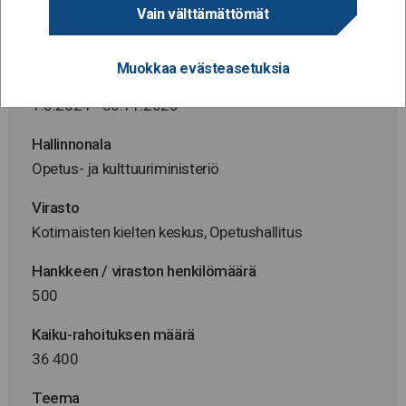
Vain välttämättömät
Diaarinumero
VK/2327/2024
Muokkaa evästeasetuksia
Hanke alkaa / päättyy
1.8.2024 - 30.11.2025
Hallinnonala
Opetus- ja kulttuuriministeriö
Virasto
Kotimaisten kielten keskus, Opetushallitus
Hankkeen / viraston henkilömäärä
500
Kaiku-rahoituksen määrä
36 400
Teema