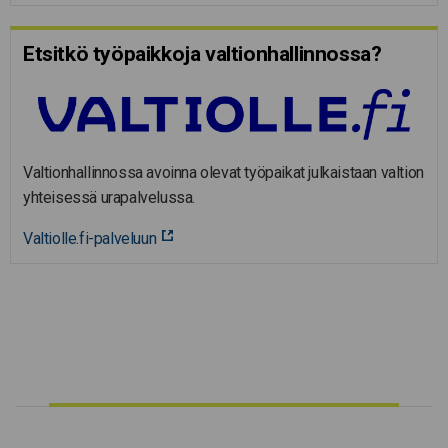
Etsitkö työpaikkoja valtion­hal­lin­nossa?
Valtionhallinnossa avoinna olevat työpaikat julkaistaan valtion
yhteisessä urapalvelussa.
Valtiolle.fi-palveluun