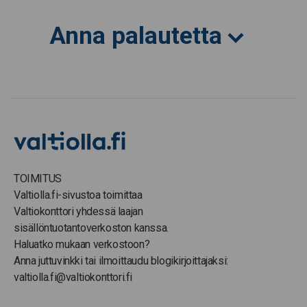
Anna palautetta
TOIMITUS
Valtiolla.fi-sivustoa toimittaa
Valtiokonttori yhdessä laajan
sisällöntuotantoverkoston kanssa.
Haluatko mukaan verkostoon?
Anna juttuvinkki tai ilmoittaudu blogikirjoittajaksi:
valtiolla.fi@valtiokonttori.fi