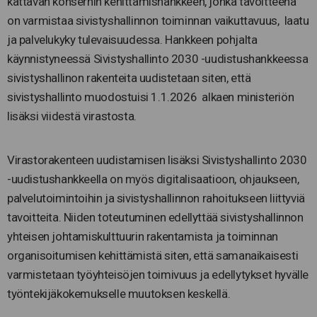
kattavan konsernin kehittämishankkeen, jonka tavoitteena
on varmistaa sivistyshallinnon toiminnan vaikuttavuus, laatu
ja palvelukyky tulevaisuudessa. Hankkeen pohjalta
käynnistyneessä Sivistyshallinto 2030 -uudistushankkeessa
sivistyshallinon rakenteita uudistetaan siten, että
sivistyshallinto muodostuisi 1.1.2026 alkaen ministeriön
lisäksi viidestä virastosta.
Virastorakenteen uudistamisen lisäksi Sivistyshallinto 2030
-uudistushankkeella on myös digitalisaatioon, ohjaukseen,
palvelutoimintoihin ja sivistyshallinnon rahoitukseen liittyviä
tavoitteita. Niiden toteutuminen edellyttää sivistyshallinnon
yhteisen johtamiskulttuurin rakentamista ja toiminnan
organisoitumisen kehittämistä siten, että samanaikaisesti
varmistetaan työyhteisöjen toimivuus ja edellytykset hyvälle
työntekijäkokemukselle muutoksen keskellä.