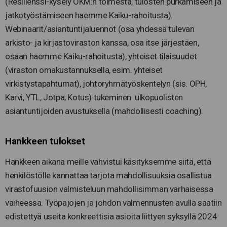
(Resilienssi-kysely OKM:n toimesta, tulosten purkamiseen ja
jatkotyöstämiseen haemme Kaiku-rahoitusta).
Webinaarit/asiantuntijaluennot (osa yhdessä tulevan
arkisto- ja kirjastoviraston kanssa, osa itse järjestäen,
osaan haemme Kaiku-rahoitusta), yhteiset tilaisuudet
(viraston omakustannuksella, esim. yhteiset
virkistystapahtumat), johtoryhmätyöskentelyn (sis. OPH,
Karvi, YTL, Jotpa, Kotus) tukeminen ulkopuolisten
asiantuntijoiden avustuksella (mahdollisesti coaching).
Hankkeen tulokset
Hankkeen aikana meille vahvistui käsityksemme siitä, että
henkilöstölle kannattaa tarjota mahdollisuuksia osallistua
virastofuusion valmisteluun mahdollisimman varhaisessa
vaiheessa. Työpajojen ja johdon valmennusten avulla saatiin
edistettyä useita konkreettisia asioita liittyen syksyllä 2024