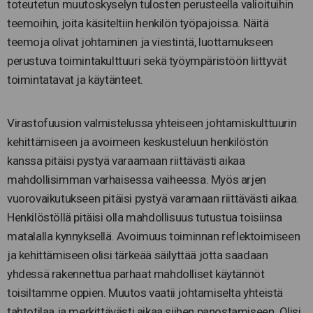
toteutetun muutoskyselyn tulosten perusteella valioituihin
teemoihin, joita käsiteltiin henkilön työpajoissa. Näitä
teemoja olivat johtaminen ja viestintä, luottamukseen
perustuva toimintakulttuuri sekä työympäristöön liittyvät
toimintatavat ja käytänteet.
Virastofuusion valmistelussa yhteiseen johtamiskulttuurin
kehittämiseen ja avoimeen keskusteluun henkilöstön
kanssa pitäisi pystyä varaamaan riittävästi aikaa
mahdollisimman varhaisessa vaiheessa. Myös arjen
vuorovaikutukseen pitäisi pystyä varamaan riittävästi aikaa.
Henkilöstöllä pitäisi olla mahdollisuus tutustua toisiinsa
matalalla kynnyksellä. Avoimuus toiminnan reflektoimiseen
ja kehittämiseen olisi tärkeää säilyttää jotta saadaan
yhdessä rakennettua parhaat mahdolliset käytännöt
toisiltamme oppien. Muutos vaatii johtamiselta yhteistä
tahtotilaa ja merkittävästi aikaa siihen panostamiseen. Olisi