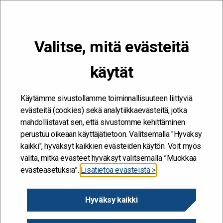
VALIKKO
Valitse, mitä evästeitä
Kehitän ja kehityn #töissäSuomelle
käytät
Etusivu
/
Hankkeet
/
Sivistyshallinto 2030 – muutostuki uudessa
Kasvatus, koulutus ja kieli-virastossa
Käytämme sivustollamme toiminnallisuuteen liittyviä
Sivistyshallinto 2030 –
evästeitä (cookies) sekä analytiikkaevästeitä, jotka
mahdollistavat sen, että sivustomme kehittäminen
muutostuki uudessa
perustuu oikeaan käyttäjätietoon. Valitsemalla "Hyväksy
Kasvatus, koulutus ja kieli-
kaikki", hyväksyt kaikkien evästeiden käytön. Voit myös
valita, mitkä evästeet hyväksyt valitsemalla ”Muokkaa
virastossa
evästeasetuksia”.
Lisätietoa evästeistä >
20.6.2024
Hyväksy kaikki