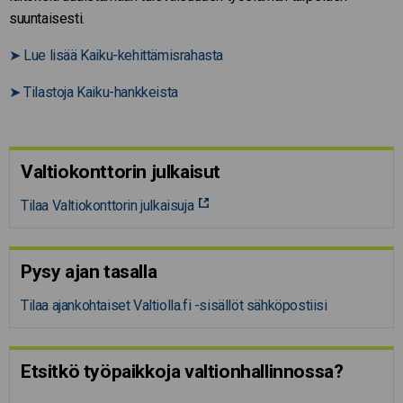
suuntaisesti.
➤
Lue lisää Kaiku-kehittämisrahasta
➤
Tilastoja Kaiku-hankkeista
Valtiokonttorin julkaisut
Tilaa Valtiokonttorin julkaisuja
Pysy ajan tasalla
Tilaa ajankohtaiset Valtiolla.fi -sisällöt sähköpostiisi
Etsitkö työpaikkoja valtion­hal­lin­nossa?