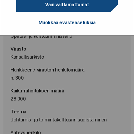
Vain välttämättömät
Hanke alkaa / päättyy
12.1.2026 - 30.6.2027
Muokkaa evästeasetuksia
Hallinnonala
Opetus- ja kulttuuriministeriö
Virasto
Kansallisarkisto
Hankkeen / viraston henkilömäärä
n. 300
Kaiku-rahoituksen määrä
28 000
Teema
Johtamis- ja toimintakulttuurin uudistaminen
Yhteyshenkilö