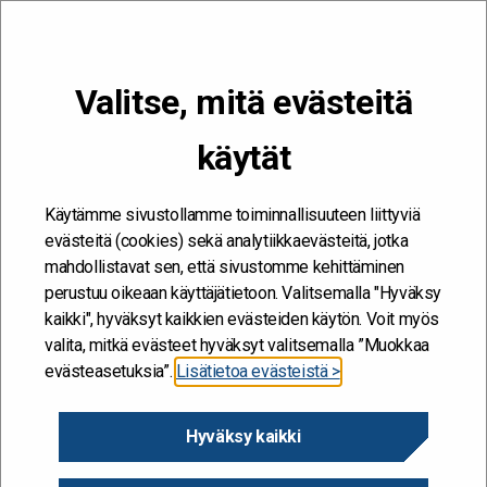
VALIKKO
Valitse, mitä evästeitä
Kehitän ja kehityn #töissäSuomelle
käytät
Etusivu
/
Hankkeet
/
Johtamisen ja esihenkilötyön kehittäminen
Johtamisen ja
Käytämme sivustollamme toiminnallisuuteen liittyviä
evästeitä (cookies) sekä analytiikkaevästeitä, jotka
esihenkilötyön
mahdollistavat sen, että sivustomme kehittäminen
kehittäminen
perustuu oikeaan käyttäjätietoon. Valitsemalla "Hyväksy
kaikki", hyväksyt kaikkien evästeiden käytön. Voit myös
valita, mitkä evästeet hyväksyt valitsemalla ”Muokkaa
12.1.2026
evästeasetuksia”.
Lisätietoa evästeistä >
Diaarinumero
Hyväksy kaikki
VK/58837/2025