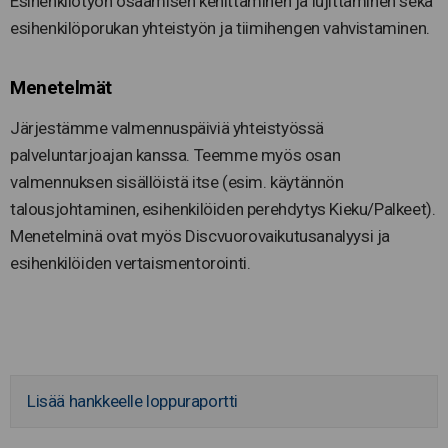
Esihenkilötyön osaamisen kehittäminen ja lujittaminen sekä
esihenkilöporukan yhteistyön ja tiimihengen vahvistaminen.
Menetelmät
Järjestämme valmennuspäiviä yhteistyössä
palveluntarjoajan kanssa. Teemme myös osan
valmennuksen sisällöistä itse (esim. käytännön
talousjohtaminen, esihenkilöiden perehdytys Kieku/Palkeet).
Menetelminä ovat myös Discvuorovaikutusanalyysi ja
esihenkilöiden vertaismentorointi.
Lisää hankkeelle loppuraportti