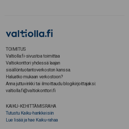
TOIMITUS
Valtiolla.fi-sivustoa toimittaa
Valtiokonttori yhdessä laajan
sisällöntuotantoverkoston kanssa.
Haluatko mukaan verkostoon?
Anna juttuvinkki tai ilmoittaudu blogikirjoittajaksi:
valtiolla.fi@valtiokonttori.fi
KAIKU-KEHITTÄMISRAHA
Tutustu Kaiku-hankkeisiin
Lue lisää ja hae Kaiku-rahaa