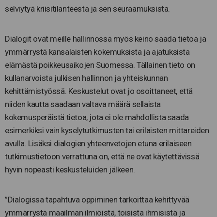
selviytyä kriisitilanteesta ja sen seuraamuksista.
Dialogit ovat meille hallinnossa myös keino saada tietoa ja
ymmärrystä kansalaisten kokemuksista ja ajatuksista
elämästä poikkeusaikojen Suomessa. Tällainen tieto on
kullanarvoista julkisen hallinnon ja yhteiskunnan
kehittämistyössä. Keskustelut ovat jo osoittaneet, että
niiden kautta saadaan valtava määrä sellaista
kokemusperäistä tietoa, jota ei ole mahdollista saada
esimerkiksi vain kyselytutkimusten tai erilaisten mittareiden
avulla. Lisäksi dialogien yhteenvetojen etuna erilaiseen
tutkimustietoon verrattuna on, että ne ovat käytettävissä
hyvin nopeasti keskusteluiden jälkeen.
”Dialogissa tapahtuva oppiminen tarkoittaa kehittyvää
ymmärrystä maailman ilmiöistä, toisista ihmisistä ja