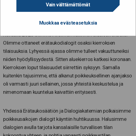
Vain välttämättömät
ymmärrystä
Muokkaa evästeasetuksia
19.10.2020
Keväällä 2020 olimme Avoimen hallinnon aluekierroksella.
Olimme ottaneet erätaukodialogit osaksi kierroksen
tilaisuuksia. Lyhyessä ajassa olimme tulleet vakuuttuneiksi
niiden hyödyllisyydestä. Sitten aluekierros katkesi koronaan.
Kierroksen loput tilaisuudet siirrettiin syksyyn. Samalla
kuitenkin tajusimme, että alkanut poikkeuksellinen ajanjakso
oli varmasti juuri sellainen, jossa yhteistä keskustelua ja
nimenomaan kuuntelua kaivattiin erityisesti.
Yhdessä Erätaukosäätiön ja Dialogiakatemian polkaisimme
poikkeusaikojen dialogit käyntiin huhtikuussa. Halusimme
dialogien avulla tarjota kansalaisille turvallisen tilan
kokoontua yhteen, ja pohtia vapaasti poikkeustilan