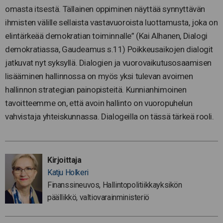
omasta itsestä. Tällainen oppiminen näyttää synnyttävän
ihmisten välille sellaista vastavuoroista luottamusta, joka on
elintärkeää demokratian toiminnalle” (Kai Alhanen, Dialogi
demokratiassa, Gaudeamus s.11) Poikkeusaikojen dialogit
jatkuvat nyt syksyllä. Dialogien ja vuorovaikutusosaamisen
lisääminen hallinnossa on myös yksi tulevan avoimen
hallinnon strategian painopisteitä. Kunnianhimoinen
tavoitteemme on, että avoin hallinto on vuoropuhelun
vahvistaja yhteiskunnassa. Dialogeilla on tässä tärkeä rooli.
Kirjoittaja
Katju Holkeri
Finanssineuvos, Hallintopolitiikkayksikön
päällikkö, valtiovarainministeriö