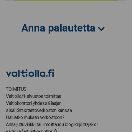
Anna palautetta
TOIMITUS
Valtiolla.fi-sivustoa toimittaa
Valtiokonttori yhdessä laajan
sisällöntuotantoverkoston kanssa.
Haluatko mukaan verkostoon?
Anna juttuvinkki tai ilmoittaudu blogikirjoittajaksi:
valtiolla.fi@valtiokonttori.fi