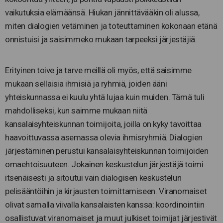
vaikutuksia elämäänsä. Hiukan jännittävääkin oli alussa,
miten dialogien vetäminen ja toteuttaminen kokonaan etänä
onnistuisi ja saisimmeko mukaan tarpeeksi järjestäjiä.
Erityinen toive ja tarve meillä oli myös, että saisimme
mukaan sellaisia ihmisiä ja ryhmiä, joiden ääni
yhteiskunnassa ei kuulu yhtä lujaa kuin muiden. Tämä tuli
mahdolliseksi, kun saimme mukaan niitä
kansalaisyhteiskunnan toimijoita, joilla on kyky tavoittaa
haavoittuvassa asemassa olevia ihmisryhmiä. Dialogien
järjestäminen perustui kansalaisyhteiskunnan toimijoiden
omaehtoisuuteen. Jokainen keskustelun järjestäjä toimi
itsenäisesti ja sitoutui vain dialogisen keskustelun
pelisääntöihin ja kirjausten toimittamiseen. Viranomaiset
olivat samalla viivalla kansalaisten kanssa: koordinointiin
osallistuvat viranomaiset ja muut julkiset toimijat järjestivät