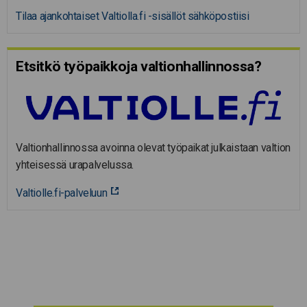
Tilaa ajankohtaiset Valtiolla.fi -sisällöt sähköpostiisi
Etsitkö työpaikkoja valtion­hal­lin­nossa?
Valtionhallinnossa avoinna olevat työpaikat julkaistaan valtion
yhteisessä urapalvelussa.
Valtiolle.fi-palveluun