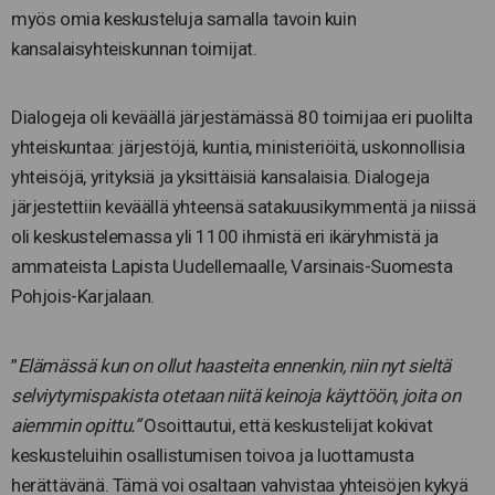
myös omia keskusteluja samalla tavoin kuin
kansalaisyhteiskunnan toimijat.
Dialogeja oli keväällä järjestämässä 80 toimijaa eri puolilta
yhteiskuntaa: järjestöjä, kuntia, ministeriöitä, uskonnollisia
yhteisöjä, yrityksiä ja yksittäisiä kansalaisia. Dialogeja
järjestettiin keväällä yhteensä satakuusikymmentä ja niissä
oli keskustelemassa yli 1100 ihmistä eri ikäryhmistä ja
ammateista Lapista Uudellemaalle, Varsinais-Suomesta
Pohjois-Karjalaan.
”
Elämässä kun on ollut haasteita ennenkin, niin nyt sieltä
selviytymispakista otetaan niitä keinoja käyttöön, joita on
aiemmin opittu.”
Osoittautui, että keskustelijat kokivat
keskusteluihin osallistumisen toivoa ja luottamusta
herättävänä. Tämä voi osaltaan vahvistaa yhteisöjen kykyä