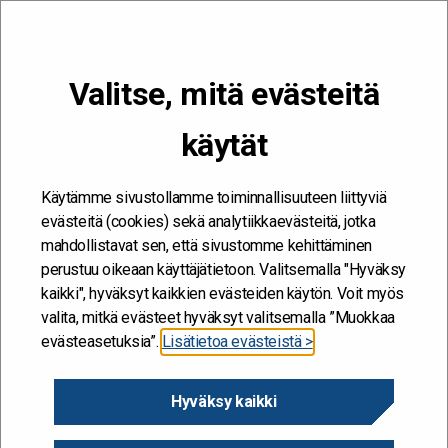
VALIKKO
Valitse, mitä evästeitä
Kehitän ja kehityn #töissäSuomelle
käytät
Etusivu
/
Artikkelit
/
Dialogeilla yhteistä ymmärrystä
Käytämme sivustollamme toiminnallisuuteen liittyviä
evästeitä (cookies) sekä analytiikkaevästeitä, jotka
mahdollistavat sen, että sivustomme kehittäminen
perustuu oikeaan käyttäjätietoon. Valitsemalla "Hyväksy
kaikki", hyväksyt kaikkien evästeiden käytön. Voit myös
valita, mitkä evästeet hyväksyt valitsemalla ”Muokkaa
evästeasetuksia”.
Lisätietoa evästeistä >
Hyväksy kaikki
Dialogeilla yhteistä