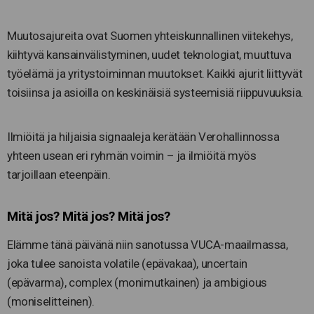
Muutosajureita ovat Suomen yhteiskunnallinen viitekehys,
kiihtyvä kansainvälistyminen, uudet teknologiat, muuttuva
työelämä ja yritystoiminnan muutokset. Kaikki ajurit liittyvät
toisiinsa ja asioilla on keskinäisiä systeemisiä riippuvuuksia.
Ilmiöitä ja hiljaisia signaaleja kerätään Verohallinnossa
yhteen usean eri ryhmän voimin – ja ilmiöitä myös
tarjoillaan eteenpäin.
Mitä jos? Mitä jos? Mitä jos?
Elämme tänä päivänä niin sanotussa VUCA-maailmassa,
joka tulee sanoista volatile (epävakaa), uncertain
(epävarma), complex (monimutkainen) ja ambigious
(moniselitteinen).