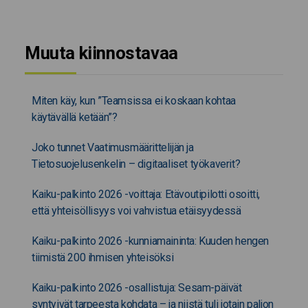
Muuta kiinnostavaa
Miten käy, kun ”Teamsissa ei koskaan kohtaa
käytävällä ketään”?
Joko tunnet Vaatimusmäärittelijän ja
Tietosuojelusenkelin – digitaaliset työkaverit?
Kaiku-palkinto 2026 -voittaja: Etävoutipilotti osoitti,
että yhteisöllisyys voi vahvistua etäisyydessä
Kaiku-palkinto 2026 -kunniamaininta: Kuuden hengen
tiimistä 200 ihmisen yhteisöksi
Kaiku-palkinto 2026 -osallistuja: Sesam-päivät
syntyivät tarpeesta kohdata – ja niistä tuli jotain paljon