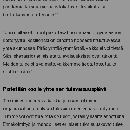
pandemia tai suuri ympäristökatastrofi vaikuttaisi
bruttokansantuotteeseen?
”Juuri tällaiset ilmiöt pakottavat pohtimaan organisaation
ketteryyttä. Resilienssi on elinehto nopeasti muuttuvassa
yhteiskunnassa. Pitää yrittää ymmärtää, vaikka ei voi tietää.
Siksi skenaariot erilaisista tulevaisuuksista ovat tärkeitä.
Meidän tulee olla valmiita, vaikkemme tiedä, toteutuuko
niistä mikään.”
Pistetään koolle yhteinen tulevaisuuspäivä
Torniainen kannustaa kaikkia julkisen hallinnon
organisaatioita mukaan tulevaisuuden ennakointityöhön.
”Emme voi odottaa, että se tulee jostain ylhäältä annettuna.
Ennakointityö ja mahdolliset erilaiset tulvaisuuskuvat tulee