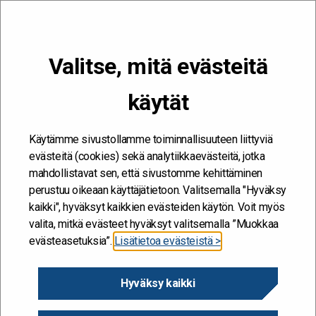
VALIKKO
Valitse, mitä evästeitä
Kehitän ja kehityn #töissäSuomelle
käytät
Etusivu
/
Artikkelit
/
Verohallinto herättelee lukemaan tulevaisuutta
Käytämme sivustollamme toiminnallisuuteen liittyviä
evästeitä (cookies) sekä analytiikkaevästeitä, jotka
mahdollistavat sen, että sivustomme kehittäminen
perustuu oikeaan käyttäjätietoon. Valitsemalla "Hyväksy
kaikki", hyväksyt kaikkien evästeiden käytön. Voit myös
valita, mitkä evästeet hyväksyt valitsemalla ”Muokkaa
evästeasetuksia”.
Lisätietoa evästeistä >
Hyväksy kaikki
Verohallinto herättelee