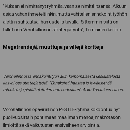
”Kukaan ei nimittänyt ryhmää, vaan se nimitti itsensä. Alkuun
asiaa vähän ihmeteltiinkin, mutta vähitellen ennakointityöhön
alettiin suhtautua ihan uudella tavalla. Sittemmin siitä on
tullut osa Verohallinnon strategiatyötä”, Torniainen kertoo.
Megatrendejä, muuttujia ja villejä kortteja
Verohallinnossa ennakointityön alun kerhomaisesta keskustelusta
kasvoi osa strategiatyötä. ”Ennakointi haastaa jo hyväksyttyjä
totuuksia ja pistää ajattelemaan uudestaan”, Asko Torniainen sanoo.
Verohallinnon epävirallinen PESTLE-ryhmä kokoontuu nyt
puolivuosittain pohtimaan maailman menoa, makrotason
ilmiöitä sekä vaikutusten ensivaiheen arviointia.