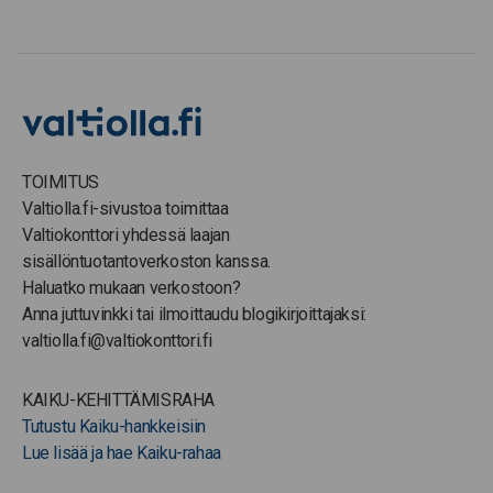
TOIMITUS
Valtiolla.fi-sivustoa toimittaa
Valtiokonttori yhdessä laajan
sisällöntuotantoverkoston kanssa.
Haluatko mukaan verkostoon?
Anna juttuvinkki tai ilmoittaudu blogikirjoittajaksi:
valtiolla.fi@valtiokonttori.fi
KAIKU-KEHITTÄMISRAHA
Tutustu Kaiku-hankkeisiin
Lue lisää ja hae Kaiku-rahaa