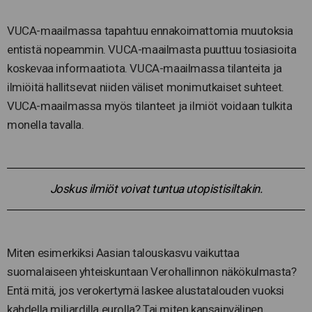
VUCA-maailmassa tapahtuu ennakoimattomia muutoksia
entistä nopeammin. VUCA-maailmasta puuttuu tosiasioita
koskevaa informaatiota. VUCA-maailmassa tilanteita ja
ilmiöitä hallitsevat niiden väliset monimutkaiset suhteet.
VUCA-maailmassa myös tilanteet ja ilmiöt voidaan tulkita
monella tavalla.
Joskus ilmiöt voivat tuntua utopistisiltakin.
Miten esimerkiksi Aasian talouskasvu vaikuttaa
suomalaiseen yhteiskuntaan Verohallinnon näkökulmasta?
Entä mitä, jos verokertymä laskee alustatalouden vuoksi
kahdella miljardilla eurolla? Tai miten kansainvälinen