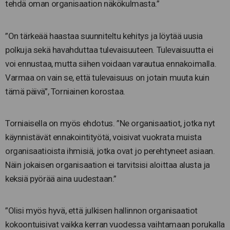
tehdä oman organisaation näkökulmasta.”
”On tärkeää haastaa suunniteltu kehitys ja löytää uusia
polkuja sekä havahduttaa tulevaisuuteen. Tulevaisuutta ei
voi ennustaa, mutta siihen voidaan varautua ennakoimalla.
Varmaa on vain se, että tulevaisuus on jotain muuta kuin
tämä päivä”, Torniainen korostaa.
Torniaisella on myös ehdotus. ”Ne organisaatiot, jotka nyt
käynnistävät ennakointityötä, voisivat vuokrata muista
organisaatioista ihmisiä, jotka ovat jo perehtyneet asiaan.
Näin jokaisen organisaation ei tarvitsisi aloittaa alusta ja
keksiä pyörää aina uudestaan.”
”Olisi myös hyvä, että julkisen hallinnon organisaatiot
kokoontuisivat vaikka kerran vuodessa vaihtamaan porukalla