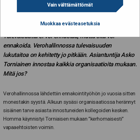
Vain välttämättömät
lukemaan tulevaisuutta
Muokkaa evästeasetuksia
26.2.2020
Tulevaisuutta ei voi ennustaa, mutta sitä voi
ennakoida. Verohallinnossa tulevaisuuden
lukutaitoa on kehitetty jo pitkään. Asiantuntija Asko
Torniainen innostaa kaikkia organisaatioita mukaan.
Mitä jos?
Verohallinnossa lähdettiin ennakointityöhön jo vuosia sitten
monestakin syystä. Alkuun sysäsi organisaatiossa herännyt
sisäinen tarve asiasta innostuneiden kollegoiden kesken.
Homma käynnistyi Torniaisen mukaan ”kerhomaisesti”
vapaaehtoisten voimin.