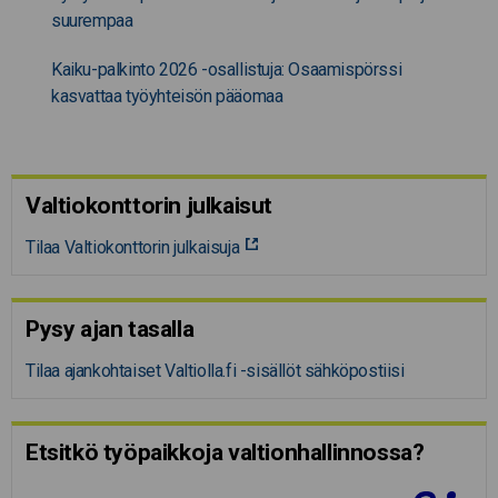
suurempaa
Kaiku-palkinto 2026 -osallistuja: Osaamispörssi
kasvattaa työyhteisön pääomaa
Valtiokonttorin julkaisut
Tilaa Valtiokonttorin julkaisuja
Pysy ajan tasalla
Tilaa ajankohtaiset Valtiolla.fi -sisällöt sähköpostiisi
Etsitkö työpaikkoja valtion­hal­lin­nossa?