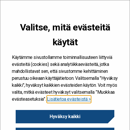
VALIKKO
Valitse, mitä evästeitä
Kehitän ja kehityn #töissäSuomelle
käytät
Etusivu
/
Työkalut
/
Valoa
/
Toimi
/
VALOA-työkirja: muutoksen
tunnistamisesta kokeiluihin
Käytämme sivustollamme toiminnallisuuteen liittyviä
evästeitä (cookies) sekä analytiikkaevästeitä, jotka
mahdollistavat sen, että sivustomme kehittäminen
perustuu oikeaan käyttäjätietoon. Valitsemalla "Hyväksy
kaikki", hyväksyt kaikkien evästeiden käytön. Voit myös
valita, mitkä evästeet hyväksyt valitsemalla ”Muokkaa
evästeasetuksia”.
Lisätietoa evästeistä >
VALOA-työkirja:
Hyväksy kaikki
muutoksen