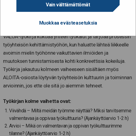
tunnistamisesta
Vain välttämättömät
kokeiluihin
Muokkaa evästeasetuksia
VALOA-työkirja kokoaa yhteen työkalut ja tarjoaa prosessin
työyhteisön kehittämistyöhön, kun haluatte lähteä liikkeelle
avoimin mielin työhönne vaikuttavien ilmiöiden ja
muutoksen tunnistamisesta kohti konkreettisia kokeiluja.
Työkirja jakautuu kolmeen vaiheeseen sisältäen myös
ALOITA-osiosta löytyvän työyhteisön kulttuurin ja toiminnan
arvioinnin, jos ette ole sitä jo aiemmin tehneet.
Työkirjan kolme vaihetta ovat:
Viivähdä – Miltä meidän työmme näyttää? Miksi tarvitsemme
valmentavaa ja oppivaa työkulttuuria? (Ajankäyttöarvio 1-2 h)
Arvioi – Mikä on valmentavan ja oppivan työkulttuurimme
tilanne? (Ajankäyttöarvio 1-2 h)