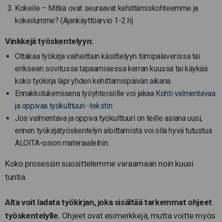
Kokeile – Mitkä ovat seuraavat kehittämiskohteemme ja
kokeilumme? (Ajankäyttöarvio 1-2 h)
Vinkkejä työskentelyyn:
Ottakaa työkirja vaiheittain käsittelyyn tiimipalaverissa tai
erikseen sovitussa tapaamisessa kerran kuussa tai käykää
koko työkirja läpi yhden kehittämispäivän aikana.
Ennakkolukemisena työyhteisölle voi jakaa
Kohti valmentavaa
ja oppivaa työkulttuuri -tekstin.
Jos valmentava ja oppiva työkulttuuri on teille asiana uusi,
ennen työkirjatyöskentelyn aloittamista voi olla hyvä tutustua
ALOITA-osion materiaaleihin.
Koko prosessin suosittelemme varaamaan noin kuusi
tuntia.
Alta voit ladata työkirjan, joka sisältää tarkemmat ohjeet
työskentelylle.
Ohjeet ovat esimerkkejä, mutta voitte myös