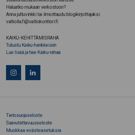
Haluatko mukaan verkostoon?
Anna juttuvinkki tai ilmoittaudu blogikirjoittajaksi:
valtiolla.fi@valtiokonttori.fi
KAIKU-KEHITTÄMISRAHA
Tutustu Kaiku-hankkeisiin
Lue lisää ja hae Kaiku-rahaa
Tietosuojaseloste
Saavutettavuusseloste
Muokkaa evästeasetuksia