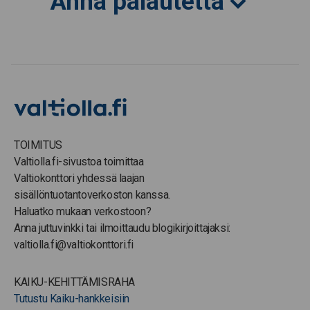
Anna palautetta
TOIMITUS
Valtiolla.fi-sivustoa toimittaa
Valtiokonttori yhdessä laajan
sisällöntuotantoverkoston kanssa.
Haluatko mukaan verkostoon?
Anna juttuvinkki tai ilmoittaudu blogikirjoittajaksi:
valtiolla.fi@valtiokonttori.fi
KAIKU-KEHITTÄMISRAHA
Tutustu Kaiku-hankkeisiin