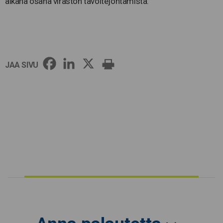
aikana osana viraston tavoitejohtamista.
JAA SIVU