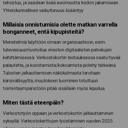
tehostuu, ja saadaan lisää avoimuutta tiedon jakamiseen.
Yhteiskunnallinen vaikuttavuus lisääntyy
Millaisia onnistumisia olette matkan varrella
bonganneet, entä kipupisteitä?
Menetelmiä käyttöön omaan organisaatioon, esim.
tulevaisuusmuotoilua viraston digitaalisten palvelujen
kehittämisessä. Verkostokortin testauksessa saatu hyvää
palautetta, ja koostamista/kokoamista pidetty tärkeänä.
Tulosten jalkauttamisen näkökulmasta tarvitaan
kärsivällisyyttä, muutoksen tuominen totuttuun
toimintaympäristöön pitää sisällään myös kipuilua.
Miten tästä eteenpäin?
Verkostotyön oppaan ja verkostokortin jalkauttaminen
syksyllä. Verkostokarttojen työstäminen vuoden 2025