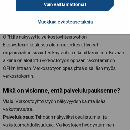
Millaisen ekosysteemien kanssa olette
Vain välttämättömät
tekemisissä, millaisia toimijoita siinä on?
Ekosysteemi on laaja, koska kattaa koko opetuksen ja
Muokkaa evästeasetuksia
koulutuksen kentän. Juuri laajuuden vuoksi tarvitsemme
OPH:lle näkyvyyttä verkostoyhteistyöhön.
Ekosysteemikoulussa olemmekin keskittyneet
organisaation sisäisten käytäntöjen kehittämiseen. Kevään
aikana on aloitettu verkostotyön oppaan rakentaminen
OPH:n intraan. Verkostotyön opas pitää sisällään myös
verkostokortin.
Mikä on visionne, entä palvelulupauksenne?
Visio:
Verkostoyhteistyön näkyvyyden kautta lisää
vaikuttavuutta.
Palvelulupaus:
Tehdään näkyväksi osallistumis- ja
vaikutusmahdollisuuksia. Verkostojen hyödyntäminen