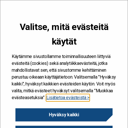
VALIKKO
Valitse, mitä evästeitä
Kehitän ja kehityn #töissäSuomelle
käytät
Etusivu
/
Työkalut
/
Ekosysteemit
/
Case-kuvaukset
/
Suomalaisella
koulutuksen kentällä toimijoiden verkostoyhteistyö
Käytämme sivustollamme toiminnallisuuteen liittyviä
evästeitä (cookies) sekä analytiikkaevästeitä, jotka
Suomalaisella koulutuksen
mahdollistavat sen, että sivustomme kehittäminen
perustuu oikeaan käyttäjätietoon. Valitsemalla "Hyväksy
kentällä toimijoiden
kaikki", hyväksyt kaikkien evästeiden käytön. Voit myös
valita, mitkä evästeet hyväksyt valitsemalla ”Muokkaa
verkostoyhteistyö
evästeasetuksia”.
Lisätietoa evästeistä >
9.9.2024 - LAPSET JA NUORET
Hyväksy kaikki