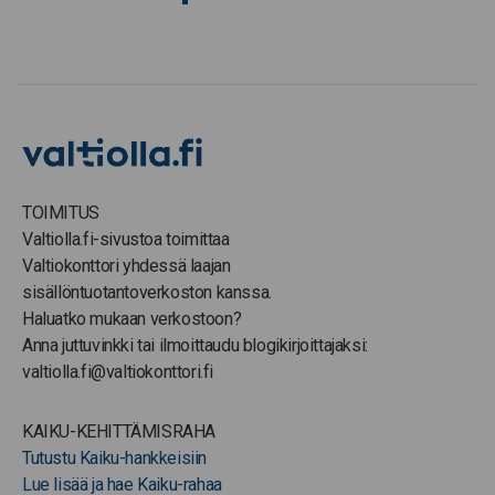
TOIMITUS
Valtiolla.fi-sivustoa toimittaa
Valtiokonttori yhdessä laajan
sisällöntuotantoverkoston kanssa.
Haluatko mukaan verkostoon?
Anna juttuvinkki tai ilmoittaudu blogikirjoittajaksi:
valtiolla.fi@valtiokonttori.fi
KAIKU-KEHITTÄMISRAHA
Tutustu Kaiku-hankkeisiin
Lue lisää ja hae Kaiku-rahaa