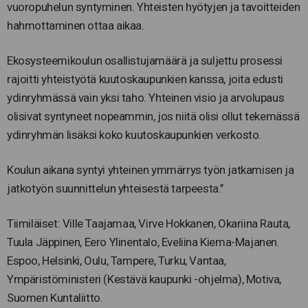
vuoropuhelun syntyminen. Yhteisten hyötyjen ja tavoitteiden
hahmottaminen ottaa aikaa.
Ekosysteemikoulun osallistujamäärä ja suljettu prosessi
rajoitti yhteistyötä kuutoskaupunkien kanssa, joita edusti
ydinryhmässä vain yksi taho. Yhteinen visio ja arvolupaus
olisivat syntyneet nopeammin, jos niitä olisi ollut tekemässä
ydinryhmän lisäksi koko kuutoskaupunkien verkosto.
Koulun aikana syntyi yhteinen ymmärrys työn jatkamisen ja
jatkotyön suunnittelun yhteisestä tarpeesta.’’
Tiimiläiset: Ville Taajamaa, Virve Hokkanen, Okariina Rauta,
Tuula Jäppinen, Eero Ylinentalo, Eveliina Kiema-Majanen.
Espoo, Helsinki, Oulu, Tampere, Turku, Vantaa,
Ympäristöministeri (Kestävä kaupunki -ohjelma), Motiva,
Suomen Kuntaliitto.