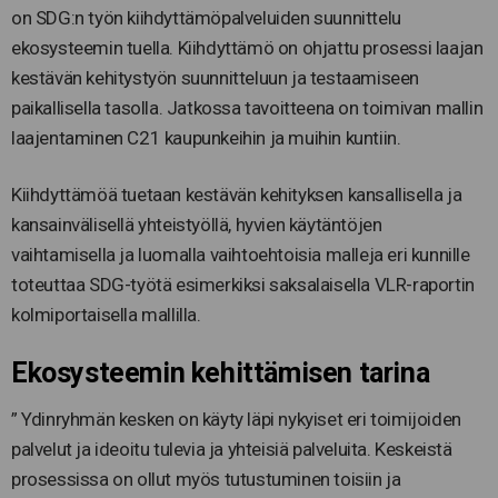
on SDG:n työn kiihdyttämöpalveluiden suunnittelu
ekosysteemin tuella. Kiihdyttämö on ohjattu prosessi laajan
kestävän kehitystyön suunnitteluun ja testaamiseen
paikallisella tasolla. Jatkossa tavoitteena on toimivan mallin
laajentaminen C21 kaupunkeihin ja muihin kuntiin.
Kiihdyttämöä tuetaan kestävän kehityksen kansallisella ja
kansainvälisellä yhteistyöllä, hyvien käytäntöjen
vaihtamisella ja luomalla vaihtoehtoisia malleja eri kunnille
toteuttaa SDG-työtä esimerkiksi saksalaisella VLR-raportin
kolmiportaisella mallilla.
Ekosysteemin kehittämisen tarina
” Ydinryhmän kesken on käyty läpi nykyiset eri toimijoiden
palvelut ja ideoitu tulevia ja yhteisiä palveluita. Keskeistä
prosessissa on ollut myös tutustuminen toisiin ja