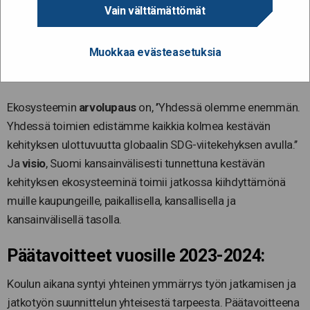
Vain välttämättömät
tekemistä ja vuorovaikutusta sekä kansallisen tason
toimijoiden tukea – yhteiskehittämistä, käytäntöjen
Muokkaa evästeasetuksia
jakamista sekä yhteistä ymmärrystä, tulkintaa ja
yhteismitallisuutta.
Ekosysteemin
arvolupaus
on, ’’Yhdessä olemme enemmän.
Yhdessä toimien edistämme kaikkia kolmea kestävän
kehityksen ulottuvuutta globaalin SDG-viitekehyksen avulla.’’
Ja
visio
, Suomi kansainvälisesti tunnettuna kestävän
kehityksen ekosysteeminä toimii jatkossa kiihdyttämönä
muille kaupungeille, paikallisella, kansallisella ja
kansainvälisellä tasolla.
Päätavoitteet vuosille 2023-2024:
Koulun aikana syntyi yhteinen ymmärrys työn jatkamisen ja
jatkotyön suunnittelun yhteisestä tarpeesta. Päätavoitteena