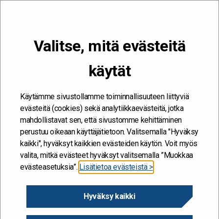
VALIKKO
Valitse, mitä evästeitä
Kehitän ja kehityn #töissäSuomelle
käytät
Etusivu
/
Työkalut
/
Ekosysteemit
/
Case-kuvaukset
/
Kestävä
kehitys kunnissa ja kaupungeissa
Käytämme sivustollamme toiminnallisuuteen liittyviä
evästeitä (cookies) sekä analytiikkaevästeitä, jotka
Kestävä kehitys kunnissa
mahdollistavat sen, että sivustomme kehittäminen
perustuu oikeaan käyttäjätietoon. Valitsemalla "Hyväksy
ja kaupungeissa
kaikki", hyväksyt kaikkien evästeiden käytön. Voit myös
valita, mitkä evästeet hyväksyt valitsemalla ”Muokkaa
evästeasetuksia”.
Lisätietoa evästeistä >
10.11.2022 - KESTÄVÄ KEHITYS
Hyväksy kaikki
Kestävän kehityksen tavoitteiden edistämiseen kunnissa ja
kaupungeissa tarvitaan laajaa paikallistason toimijoiden