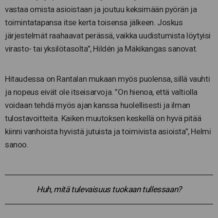
vastaa omista asioistaan ja joutuu keksimään pyörän ja
toimintatapansa itse kerta toisensa jälkeen. Joskus
järjestelmät raahaavat perässä, vaikka uudistumista löytyisi
virasto- tai yksilötasolta”, Hildén ja Mäkikangas sanovat.
Hitaudessa on Rantalan mukaan myös puolensa, sillä vauhti
ja nopeus eivät ole itseisarvoja. ”On hienoa, että valtiolla
voidaan tehdä myös ajan kanssa huolellisesti ja ilman
tulostavoitteita. Kaiken muutoksen keskellä on hyvä pitää
kiinni vanhoista hyvistä jutuista ja toimivista asioista”, Helmi
sanoo.
Huh, mitä tulevaisuus tuokaan tullessaan?