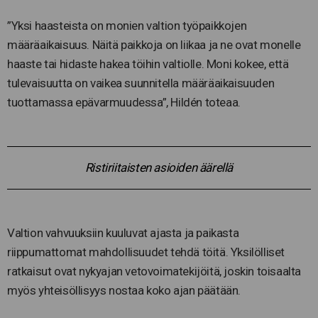
”Yksi haasteista on monien valtion työpaikkojen
määräaikaisuus. Näitä paikkoja on liikaa ja ne ovat monelle
haaste tai hidaste hakea töihin valtiolle. Moni kokee, että
tulevaisuutta on vaikea suunnitella määräaikaisuuden
tuottamassa epävarmuudessa”, Hildén toteaa.
Ristiriitaisten asioiden äärellä
Valtion vahvuuksiin kuuluvat ajasta ja paikasta
riippumattomat mahdollisuudet tehdä töitä. Yksilölliset
ratkaisut ovat nykyajan vetovoimatekijöitä, joskin toisaalta
myös yhteisöllisyys nostaa koko ajan päätään.