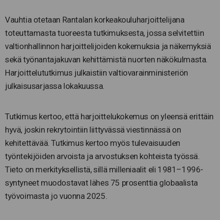
Vauhtia otetaan Rantalan korkeakouluharjoittelijana
toteuttamasta tuoreesta tutkimuksesta, jossa selvitettiin
valtionhallinnon harjoittelijoiden kokemuksia ja näkemyksiä
sekä työnantajakuvan kehittämistä nuorten näkökulmasta.
Harjoittelututkimus julkaistiin valtiovarainministeriön
julkaisusarjassa lokakuussa.
Tutkimus kertoo, että harjoittelukokemus on yleensä erittäin
hyvä, joskin rekrytointiin liittyvässä viestinnässä on
kehitettävää. Tutkimus kertoo myös tulevaisuuden
työntekijöiden arvoista ja arvostuksen kohteista työssä.
Tieto on merkityksellistä, sillä milleniaalit eli 1981–1996-
syntyneet muodostavat lähes 75 prosenttia globaalista
työvoimasta jo vuonna 2025.