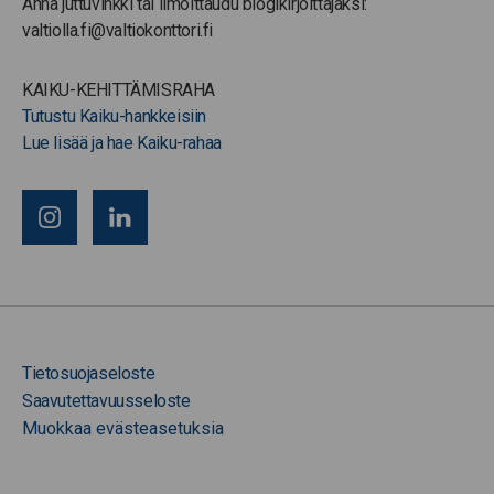
Anna juttuvinkki tai ilmoittaudu blogikirjoittajaksi:
valtiolla.fi@valtiokonttori.fi
KAIKU-KEHITTÄMISRAHA
Tutustu Kaiku-hankkeisiin
Lue lisää ja hae Kaiku-rahaa
Tietosuojaseloste
Saavutettavuusseloste
Muokkaa evästeasetuksia