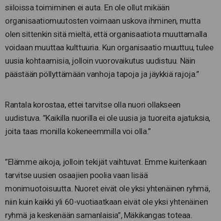
siiloissa toimiminen ei auta. En ole ollut mikään
organisaatiomuutosten voimaan uskova ihminen, mutta
olen sittenkin sitä mieltä, että organisaatiota muuttamalla
voidaan muuttaa kulttuuria. Kun organisaatio muuttuu, tulee
uusia kohtaamisia, jolloin vuorovaikutus uudistuu. Näin
päästään pöllyttämään vanhoja tapoja ja jäykkiä rajoja.”
Rantala korostaa, ettei tarvitse olla nuori ollakseen
uudistuva. ”Kaikilla nuorilla ei ole uusia ja tuoreita ajatuksia,
joita taas monilla kokeneemmilla voi olla.”
”Elämme aikoja, jolloin tekijät vaihtuvat. Emme kuitenkaan
tarvitse uusien osaajien poolia vaan lisää
monimuotoisuutta. Nuoret eivät ole yksi yhtenäinen ryhmä,
niin kuin kaikki yli 60-vuotiaatkaan eivät ole yksi yhtenäinen
ryhmä ja keskenään samanlaisia”, Mäkikangas toteaa.