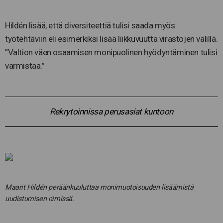
Hildén lisää, että diversiteettiä tulisi saada myös
työtehtäviin eli esimerkiksi lisää liikkuvuutta virastojen välillä.
”Valtion väen osaamisen monipuolinen hyödyntäminen tulisi
varmistaa.”
Rekrytoinnissa perusasiat kuntoon
Maarit Hildén peräänkuuluttaa monimuotoisuuden lisäämistä
uudistumisen nimissä.