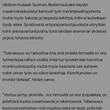
Hildénin mukaan Suomen Akatemiassakin käydyt
osaamiskeskustelut kertovat työn merkityksellisyydestä,
mutta myös halusta ja tarpeista kehittyä, mille ei kuitenkaan
löydy aikaa. Syvällisestä erityisasiantuntijuudesta siirrytään
kohti yleisasiantuntijuutta, töitä tehdään enemmän yhdessä
ja pois tutuista siiloista.
”Tulevaisuus voi tarkoittaa sitä, että yhdellä ihmisellä on viisi
työnantajaa valtion sisällä, mikä tuo työelämään toivottua
monimuotoisuutta, mutta myös haasteita sen suhteen,
mihin oman työn voi silloin kiinnittää. Kiinnittyminen on
monille tärkeää”, Hildén sanoo.
”Vastuu siirtyy yksilöille. Jos ihmisellä on viisi työpaikkaa, on
pidettävä huolta osaamisesta ja tekemisestä. Tällaisessa
kuviossa esimiehen rooli muuttuu sekä ne tavat, joilla hän