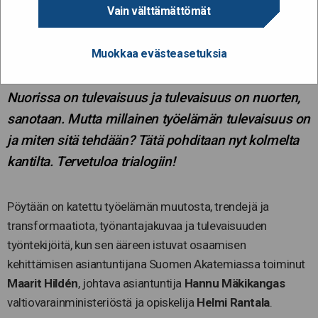
Trialogissa työelämän
Vain välttämättömät
tulevaisuus – mitä se on?
Muokkaa evästeasetuksia
15.1.2020
Nuorissa on tulevaisuus ja tulevaisuus on nuorten,
sanotaan. Mutta millainen työelämän tulevaisuus on
ja miten sitä tehdään? Tätä pohditaan nyt kolmelta
kantilta. Tervetuloa trialogiin!
Pöytään on katettu työelämän muutosta, trendejä ja
transformaatiota, työnantajakuvaa ja tulevaisuuden
työntekijöitä, kun sen ääreen istuvat osaamisen
kehittämisen asiantuntijana Suomen Akatemiassa toiminut
Maarit Hildén
, johtava asiantuntija
Hannu Mäkikangas
valtiovarainministeriöstä ja opiskelija
Helmi Rantala
.