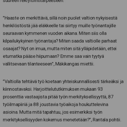
suureen rekrytointitarpeeseen.
”Haaste on merkittävä, sillä noin puolet valtion nykyisestä
henkilöstöstä jää eläkkeelle tai siirtyy muille työnantajille
seuraavan kymmenen vuoden aikana. Miten siis olla
kilpailukykyinen työnantaja? Miten saada valtiolle parhaat
osaajat? Nyt on imua, mutta miten sitä ylläpidetään, ettei
etumatka pääse hiipumaan? Emme saa vain tyytyä
vallitsevaan tilanteeseen”, Mäkikangas miettii.
”Valtiolla tehtävä työ koetaan yhteiskunnallisesti tärkeäksi ja
kiinnostavaksi. Harjoittelututkimuksen mukaan 93
prosenttia vastaajista pitää työn merkityksellisyyttä, 87
työilmapiiriä ja 88 joustavia työaikoja houkuttelevina
asioina. Mutta mitä tapahtuu, jos esimerkiksi työn
merkityksellisyyden kokemus menetetään?”, Rantala pohtii.