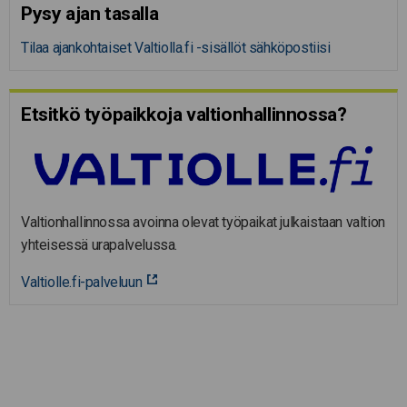
Pysy ajan tasalla
Tilaa ajankohtaiset Valtiolla.fi -sisällöt sähköpostiisi
Etsitkö työpaikkoja valtion­hal­lin­nossa?
Valtionhallinnossa avoinna olevat työpaikat julkaistaan valtion
yhteisessä urapalvelussa.
Valtiolle.fi-palveluun