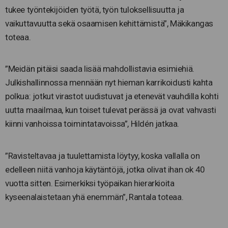
tukee työntekijöiden työtä, työn tuloksellisuutta ja
vaikuttavuutta sekä osaamisen kehittämistä”, Mäkikangas
toteaa.
”Meidän pitäisi saada lisää mahdollistavia esimiehiä.
Julkishallinnossa mennään nyt hieman karrikoidusti kahta
polkua: jotkut virastot uudistuvat ja etenevät vauhdilla kohti
uutta maailmaa, kun toiset tulevat perässä ja ovat vahvasti
kiinni vanhoissa toimintatavoissa”, Hildén jatkaa.
”Ravisteltavaa ja tuulettamista löytyy, koska vallalla on
edelleen niitä vanhoja käytäntöjä, jotka olivat ihan ok 40
vuotta sitten. Esimerkiksi työpaikan hierarkioita
kyseenalaistetaan yhä enemmän”, Rantala toteaa.