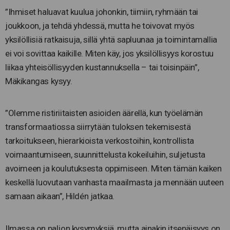
”Ihmiset haluavat kuulua johonkin, tiimiin, ryhmään tai
joukkoon, ja tehdä yhdessä, mutta he toivovat myös
yksilöllisiä ratkaisuja, sillä yhtä sapluunaa ja toimintamallia
ei voi sovittaa kaikille. Miten käy, jos yksilöllisyys korostuu
liikaa yhteisöllisyyden kustannuksella – tai toisinpäin”,
Mäkikangas kysyy.
”Olemme ristiriitaisten asioiden äärellä, kun työelämän
transformaatiossa siirrytään tuloksen tekemisestä
tarkoitukseen, hierarkioista verkostoihin, kontrollista
voimaantumiseen, suunnittelusta kokeiluihin, suljetusta
avoimeen ja koulutuksesta oppimiseen. Miten tämän kaiken
keskellä luovutaan vanhasta maailmasta ja mennään uuteen
samaan aikaan”, Hildén jatkaa.
Ilmassa on paljon kysymyksiä, mutta ainakin itsenäisyys on