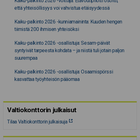
Kaiku-palkinto 2026 -voittaja: Etävoutipilotti osoitti,
että yhteisöllisyys voi vahvistua etäisyydessä
Kaiku-palkinto 2026 -kunniamaininta: Kuuden hengen
tiimistä 200 ihmisen yhteisöksi
Kaiku-palkinto 2026 -osallistuja: Sesam-päivät
syntyivät tarpeesta kohdata – ja niistä tuli jotain paljon
suurempaa
Kaiku-palkinto 2026 -osallistuja: Osaamispörssi
kasvattaa työyhteisön pääomaa
Valtiokonttorin julkaisut
Tilaa Valtiokonttorin julkaisuja