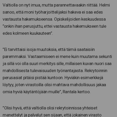
Valtiolla on nyt imua, mutta parannettavaakin riittää. Helmi
sanoo, että moni työharjoittelijaksi hakeva ei saa edes
vastausta hakemukseensa. Opiskelijoiden keskuudessa
”onkin ihan perusjuttu, ettei vastausta hakemukseen tule
edes kolmeen kuukauteen”.
”Ei tarvittaisi isoja muutoksia, että tämä saataisiin
paremmaksi. Vastaamiseen ei mene kuin muutama sekunti
ja sillä voi olla suuri merkitys sille, millaisen kuvan nuori saa
mahdollisesta tulevaisuuden työnantajasta. Rekrytoinnin
perusasiat pitäisi pistää kuntoon. Hyviäkin esimerkkejä
löytyy, joten virastoilla olisi mahtava mahdollisuus jakaa
omia hyviä käytäntöjään muille”, Rantala kertoo.
”Olisi hyvä, että valtiolla olisi rekrytoinnissa yhteiset
menettelyt ja palvelut sen sijaan, että jokainen virasto