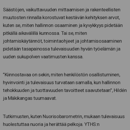
Säästöjen, vaikuttavuuden mittaamisen ja rakenteellisten
muutosten rinnalla korostuvat kestävän kehityksen arvot,
kuten se, miten hallinnon osaaminen ja kyvykkyys pidetään
pitkällä aikavälillä kunnossa. Tai se, miten
johtamiskäytännöt, toimintaohjeet ja johtamisosaaminen
pidetään tasapainossa tulevaisuuden hyvän työelämän ja
uuden sukupolven vaatimusten kanssa.
”Kiinnostavaa on sekin, miten henkilöstön osallistuminen,
hyvinvointi ja tulevaisuus turvataan samalla, kun hallinnon
tehokkuuden ja tuottavuuden tavoitteet saavutetaan”, Hildén
ja Mäkikangas tuumaavat.
Tutkimusten, kuten Nuorisobarometrin, mukaan tulevaisuus
huolestuttaa nuoria ja herättää pelkoja. YTHS:n