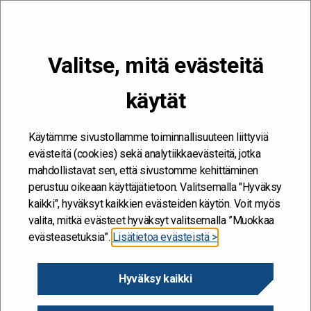
VALIKKO
Valitse, mitä evästeitä
Kehitän ja kehityn #töissäSuomelle
käytät
Etusivu
/
Työyhteisö
/
Trialogissa työelämän tulevaisuus – mitä se
on?
Käytämme sivustollamme toiminnallisuuteen liittyviä
evästeitä (cookies) sekä analytiikkaevästeitä, jotka
mahdollistavat sen, että sivustomme kehittäminen
perustuu oikeaan käyttäjätietoon. Valitsemalla "Hyväksy
kaikki", hyväksyt kaikkien evästeiden käytön. Voit myös
valita, mitkä evästeet hyväksyt valitsemalla ”Muokkaa
evästeasetuksia”.
Lisätietoa evästeistä >
Hyväksy kaikki