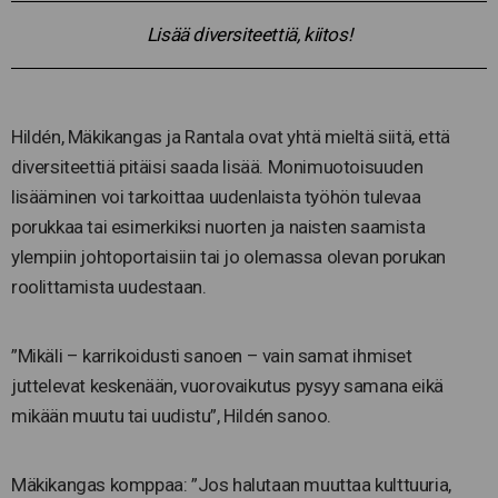
Lisää diversiteettiä, kiitos!
Hildén, Mäkikangas ja Rantala ovat yhtä mieltä siitä, että
diversiteettiä pitäisi saada lisää. Monimuotoisuuden
lisääminen voi tarkoittaa uudenlaista työhön tulevaa
porukkaa tai esimerkiksi nuorten ja naisten saamista
ylempiin johtoportaisiin tai jo olemassa olevan porukan
roolittamista uudestaan.
”Mikäli – karrikoidusti sanoen – vain samat ihmiset
juttelevat keskenään, vuorovaikutus pysyy samana eikä
mikään muutu tai uudistu”, Hildén sanoo.
Mäkikangas komppaa: ”Jos halutaan muuttaa kulttuuria,