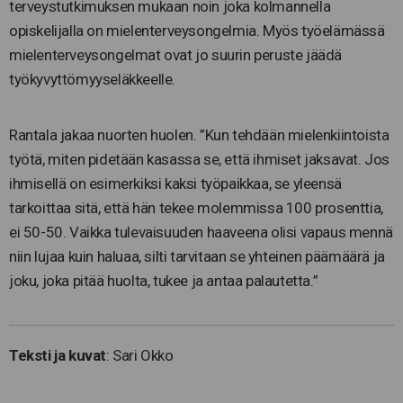
terveystutkimuksen mukaan noin joka kolmannella
opiskelijalla on mielenterveysongelmia. Myös työelämässä
mielenterveysongelmat ovat jo suurin peruste jäädä
työkyvyttömyyseläkkeelle.
Rantala jakaa nuorten huolen. ”Kun tehdään mielenkiintoista
työtä, miten pidetään kasassa se, että ihmiset jaksavat. Jos
ihmisellä on esimerkiksi kaksi työpaikkaa, se yleensä
tarkoittaa sitä, että hän tekee molemmissa 100 prosenttia,
ei 50-50. Vaikka tulevaisuuden haaveena olisi vapaus mennä
niin lujaa kuin haluaa, silti tarvitaan se yhteinen päämäärä ja
joku, joka pitää huolta, tukee ja antaa palautetta.”
Teksti ja kuvat
: Sari Okko