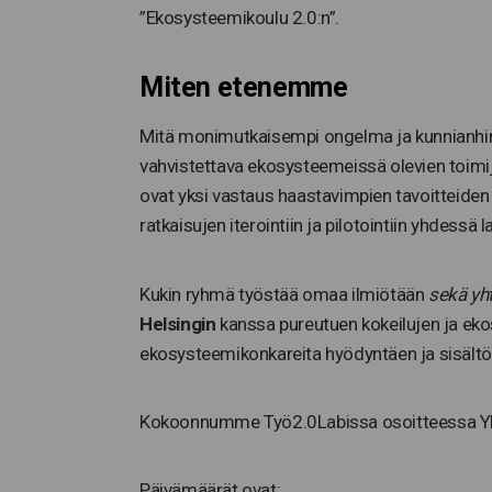
”Ekosysteemikoulu 2.0:n”.
Miten etenemme
Mitä monimutkaisempi ongelma ja kunnianhi
vahvistettava ekosysteemeissä olevien toimij
ovat yksi vastaus haastavimpien tavoitteiden 
ratkaisujen iterointiin ja pilotointiin yhdessä
Kukin ryhmä työstää omaa ilmiötään
sekä yht
Helsingin
kanssa pureutuen kokeilujen ja ek
ekosysteemikonkareita hyödyntäen ja sisältöä
Kokoonnumme Työ2.0Labissa osoitteessa Yliop
Päivämäärät ovat: