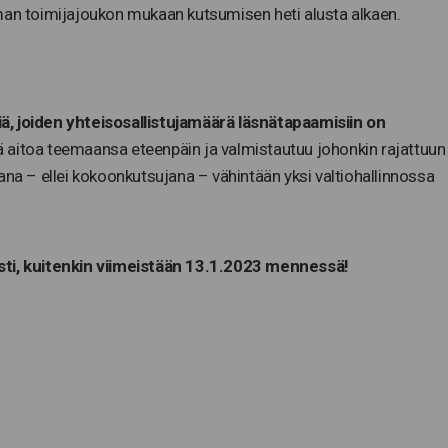
man toimijajoukon mukaan kutsumisen heti alusta alkaen.
ä, joiden yhteisosallistujamäärä läsnätapaamisiin on
ää aitoa teemaansa eteenpäin ja valmistautuu johonkin rajattuun
ana – ellei kokoonkutsujana – vähintään yksi valtiohallinnossa
sti, kuitenkin viimeistään 13.1.2023 mennessä!