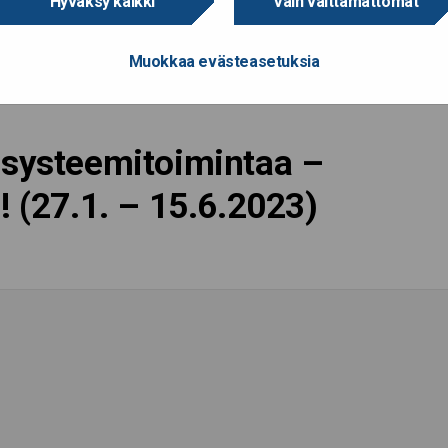
Hyväksy kaikki
Vain välttämättömät
Muokkaa evästeasetuksia
osysteemitoimintaa –
! (27.1. – 15.6.2023)