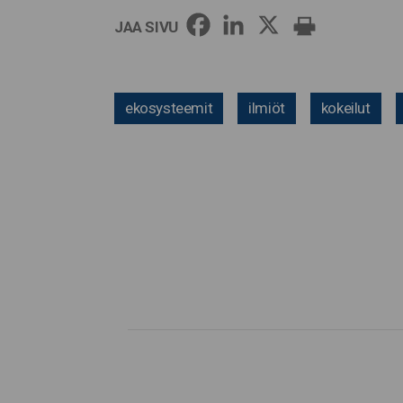
JAA SIVU
ekosysteemit
ilmiöt
kokeilut