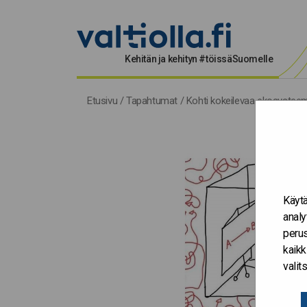
Kehitän ja kehityn #töissäSuomelle
Etusivu
/
Tapahtumat
/
Kohti kokeilevaa ekosysteemi
Käytä
analy
perus
kaikk
vali