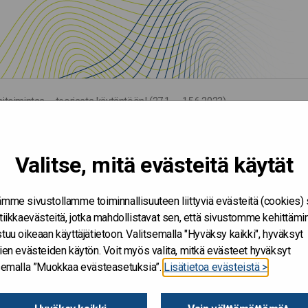
toimintaa – teoriasta käytäntöön! (27.1. – 15.6.2023)
Valitse, mitä evästeitä käytät
mme sivustollamme toiminnallisuuteen liittyviä evästeitä (cookies)
tiikkaevästeitä, jotka mahdollistavat sen, että sivustomme kehittämi
tuu oikeaan käyttäjätietoon. Valitsemalla "Hyväksy kaikki", hyväksyt
ien evästeiden käytön. Voit myös valita, mitkä evästeet hyväksyt
tsemalla ”Muokkaa evästeasetuksia”.
Lisätietoa evästeistä >