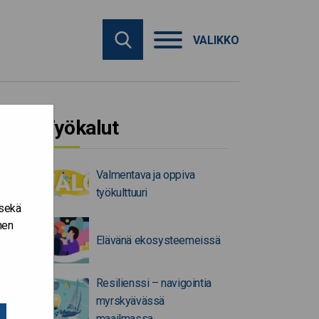
VALIKKO
Työkalut
Valmentava ja oppiva
työkulttuuri
 sekä
nen
Elävänä ekosysteemeissä
Resilienssi – navigointia
myrskyävässä
maailmassa