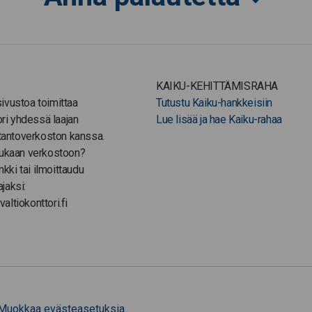
KAIKU-KEHITTÄMISRAHA
-sivustoa toimittaa
Tutustu Kaiku-hankkeisiin
ori yhdessä laajan
Lue lisää ja hae Kaiku-rahaa
tantoverkoston kanssa.
ukaan verkostoon?
nkki tai ilmoittaudu
ajaksi:
valtiokonttori.fi
Muokkaa evästeasetuksia