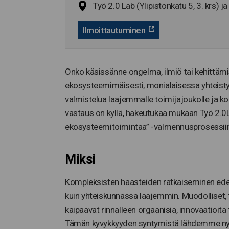
Työ 2.0 Lab (Ylipistonkatu 5, 3. krs) 
Ilmoittautuminen
Onko käsissänne ongelma, ilmiö tai kehittämis
ekosysteemimäisesti, monialaisessa yhteist
valmistelua laajemmalle toimijajoukolle ja k
vastaus on kyllä, hakeutukaa mukaan Työ 2.
ekosysteemitoimintaa” -valmennusprosessii
Miksi
Kompleksisten haasteiden ratkaiseminen edelly
kuin yhteiskunnassa laajemmin. Muodolliset, 
kaipaavat rinnalleen orgaanisia, innovaatioita
Tämän kyvykkyyden syntymistä lähdemme nyt