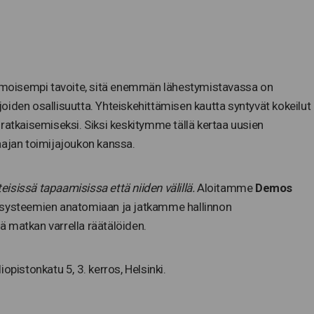
moisempi tavoite, sitä enemmän lähestymistavassa on
oiden osallisuutta. Yhteiskehittämisen kautta syntyvät kokeilut
ratkaisemiseksi. Siksi keskitymme tällä kertaa uusien
 laajan toimijajoukon kanssa.
eisissä tapaamisissa että niiden välillä.
Aloitamme
Demos
osysteemien anatomiaan ja jatkamme hallinnon
 matkan varrella räätälöiden.
istonkatu 5, 3. kerros, Helsinki.