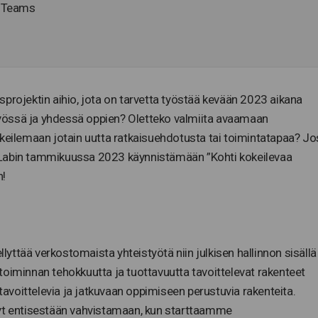
ja Teams
projektin aihio, jota on tarvetta työstää kevään 2023 aikana
yössä ja yhdessä oppien? Oletteko valmiita avaamaan
okeilemaan jotain uutta ratkaisuehdotusta tai toimintatapaa? Jo
0Labin tammikuussa 2023 käynnistämään ”Kohti kokeilevaa
n!
ttää verkostomaista yhteistyötä niin julkisen hallinnon sisällä
toiminnan tehokkuutta ja tuottavuutta tavoittelevat rakenteet
 tavoittelevia ja jatkuvaan oppimiseen perustuvia rakenteita.
 entisestään vahvistamaan, kun starttaamme