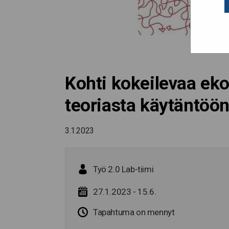
Kohti kokeilevaa ek
teoriasta käytäntöön
3.1.2023
Työ 2.0 Lab-tiimi
27.1.2023 - 15.6.
Tapahtuma on mennyt