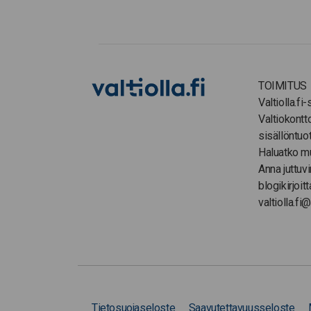
TOIMITUS
Valtiolla.fi
Valtiokontt
sisällöntuo
Haluatko m
Anna juttuvi
blogikirjoitt
valtiolla.fi@
Tietosuojaseloste
Saavutettavuusseloste