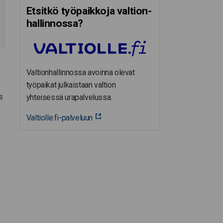
Etsitkö työpaikkoja valtion­
hal­lin­nossa?
Valtionhallinnossa avoinna olevat
työpaikat julkaistaan valtion
s
yhteisessä urapalvelussa.
Valtiolle.fi-palveluun