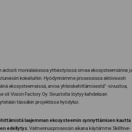
 aidosti monialaisessa yhteistyössä omaa ekosysteemiänne j
stuneisiin kokeiluihin. Hyödynnämme prosessissa aktiivisesti
vänä ekosysteemeissä, arvoa yhteiskehittämisestä” -sivustoa,
li Vision Factory Oy. Sivustolta löytyy kahdeksan
ytetään tässäkin projektissa hyödyksi.
 kehittämistä laajemman ekosysteemin synnyttämisen kautta
en edellytys
. Valmennusprosessin aikana käytämme Skillhive-