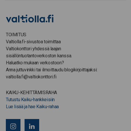
TOIMITUS
Valtiolla.fi-sivustoa toimittaa
Valtiokonttori yhdessä laajan
sisällöntuotantoverkoston kanssa.
Haluatko mukaan verkostoon?
Anna juttuvinkki tai ilmoittaudu blogikirjoittajaksi:
valtiolla.fi@valtiokonttori.fi
KAIKU-KEHITTÄMISRAHA
Tutustu Kaiku-hankkeisiin
Lue lisää ja hae Kaiku-rahaa