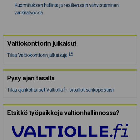
Kuormituksen hallinta ja resilienssin vahvistaminen
vankilatyössä
Valtiokonttorin julkaisut
Tilaa Valtiokonttorin julkaisuja
Pysy ajan tasalla
Tilaa ajankohtaiset Valtiolla.fi -sisällöt sähköpostiisi
Etsitkö työpaikkoja valtion­hal­lin­nossa?