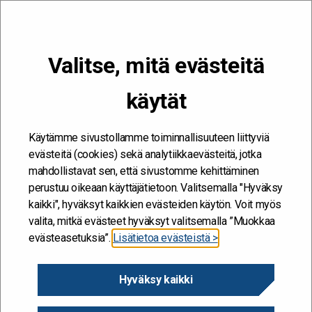
VALIKKO
Valitse, mitä evästeitä
Kehitän ja kehityn #töissäSuomelle
käytät
Etusivu
/
Prosessi- ja johtamisjärjestelmän uudistaminen Suomen
Akatemian strategisen tutkimuksen vastuualueella
Käytämme sivustollamme toiminnallisuuteen liittyviä
Prosessi- ja
evästeitä (cookies) sekä analytiikkaevästeitä, jotka
mahdollistavat sen, että sivustomme kehittäminen
johtamisjärjestelmän
perustuu oikeaan käyttäjätietoon. Valitsemalla "Hyväksy
uudistaminen Suomen
kaikki", hyväksyt kaikkien evästeiden käytön. Voit myös
valita, mitkä evästeet hyväksyt valitsemalla ”Muokkaa
Akatemian strategisen
evästeasetuksia”.
Lisätietoa evästeistä >
tutkimuksen vastuualueella
Hyväksy kaikki
11.1.2024