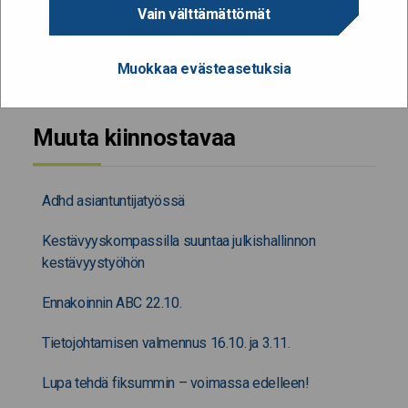
Vain välttämättömät
JAA SIVU
Muokkaa evästeasetuksia
Muuta kiinnostavaa
Adhd asiantuntijatyössä
Kestävyyskompassilla suuntaa julkishallinnon
kestävyystyöhön
Ennakoinnin ABC 22.10.
Tietojohtamisen valmennus 16.10. ja 3.11.
Lupa tehdä fiksummin – voimassa edelleen!