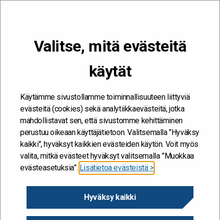
VALIKKO
Valitse, mitä evästeitä
Kehitän ja kehityn #töissäSuomelle
käytät
Etusivu
/
Näkökulman vaihtamisen taito
Näkökulman vaihtamisen
Käytämme sivustollamme toiminnallisuuteen liittyviä
evästeitä (cookies) sekä analytiikkaevästeitä, jotka
taito
mahdollistavat sen, että sivustomme kehittäminen
perustuu oikeaan käyttäjätietoon. Valitsemalla "Hyväksy
kaikki", hyväksyt kaikkien evästeiden käytön. Voit myös
”Eivät asiat sinänsä vaivaa meitä vaan käsitykset,
valita, mitkä evästeet hyväksyt valitsemalla ”Muokkaa
jotka meillä on näistä asioista.” (Epiktetos, n. 55-135
evästeasetuksia”.
Lisätietoa evästeistä >
jKr.)
Hyväksy kaikki
Yksi stoalaisten filosofien kehittämistä hyvän elämän
taidoista on ”taikasauva” eli näkökulman vaihtamisen taito.