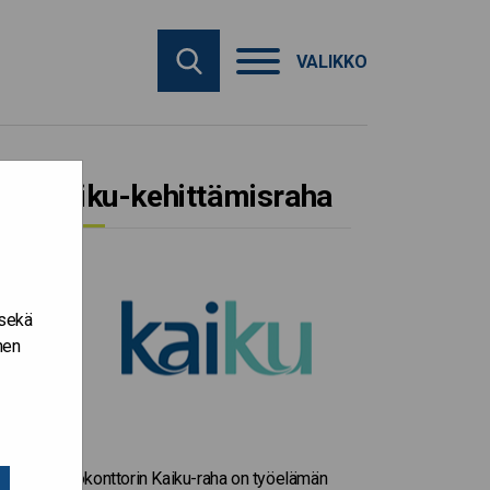
VALIKKO
Kaiku-kehittämisraha
 sekä
nen
Valtiokonttorin Kaiku-raha on työelämän