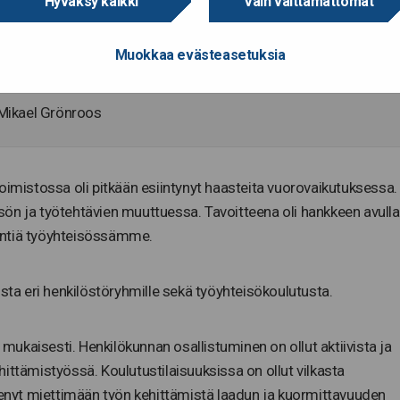
Hyväksy kaikki
Vain välttämättömät
18
Muokkaa evästeasetuksia
13 600 €
Mikael Grönroos
istossa oli pitkään esiintynyt haasteita vuorovaikutuksessa.
ön ja työtehtävien muuttuessa. Tavoitteena oli hankkeen avulla
entiä työyhteisössämme.
usta eri henkilöstöryhmille sekä työyhteisökoulutusta.
n mukaisesti. Henkilökunnan osallistuminen on ollut aktiivista ja
ittämistyössä. Koulutustilaisuuksissa on ollut vilkasta
htenyt miettimään työn kehittämistä laadun ja kuormittavuuden