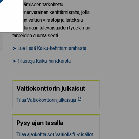
kehittämiseen tarkoitettu
harkinnanvarainen kehittämisraha, jolla
tuetaan valtion virastoja ja laitoksia
uudistumaan tulevaisuuden työelämän
tarpeiden suuntaisesti.
➤
Lue lisää Kaiku-kehittämisrahasta
➤
Tilastoja Kaiku-hankkeista
Valtiokonttorin julkaisut
Tilaa Valtiokonttorin julkaisuja
Pysy ajan tasalla
Tilaa ajankohtaiset Valtiolla.fi -sisällöt