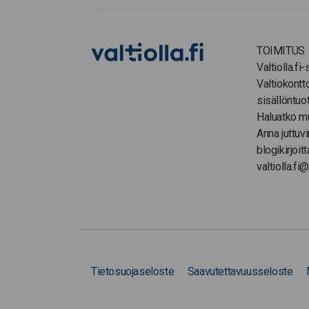
TOIMITUS
Valtiolla.fi
Valtiokontt
sisällöntuo
Haluatko m
Anna juttuvi
blogikirjoitt
valtiolla.fi@
Tietosuojaseloste
Saavutettavuusseloste