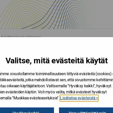
n työyhteisön muutoksissa
hittäminen työyhteisön
Valitse, mitä evästeitä käytät
mme sivustollamme toiminnallisuuteen liittyviä evästeitä (cookies)
tiikkaevästeitä, jotka mahdollistavat sen, että sivustomme kehittämi
tuu oikeaan käyttäjätietoon. Valitsemalla "Hyväksy kaikki", hyväksyt
1.1.2018 - 30.11.2018
ien evästeiden käytön. Voit myös valita, mitkä evästeet hyväksyt
tsemalla ”Muokkaa evästeasetuksia”.
Lisätietoa evästeistä >
Oikeusministeriö
Oulun yhdyskuntaseuraamustoimisto