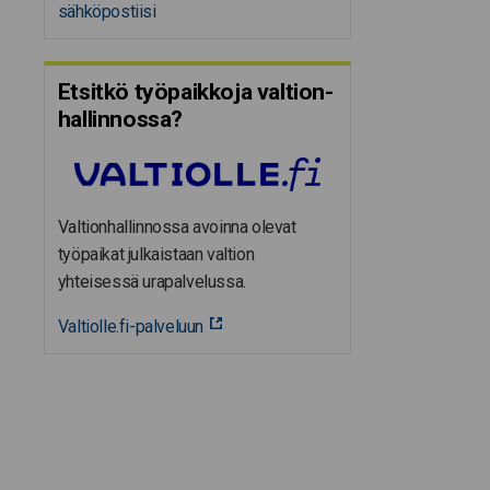
sähköpostiisi
Etsitkö työpaikkoja valtion­
hal­lin­nossa?
Valtionhallinnossa avoinna olevat
työpaikat julkaistaan valtion
yhteisessä urapalvelussa.
Valtiolle.fi-palveluun