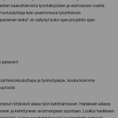
iden saavuttamista työntekijöiden ja esimiesten osalta.
ma kouluttaja kuin useimmissa työyhteisön
”punainen lanka” on säilynyt koko ajan projektin ajan.
 palaverit.
öyhteisökouluttajia ja työnohjaajia , koska koimme
uutosta.
stanut riittävästi aikaa työn kehittämiseen. Hankkeen aikana
tuneen ja kehittyneen avoimenpaan suuntaan. Lisäksi hankkeen
ekijöitä, joiden perehdytyksessä on kiinnitetty erityistä