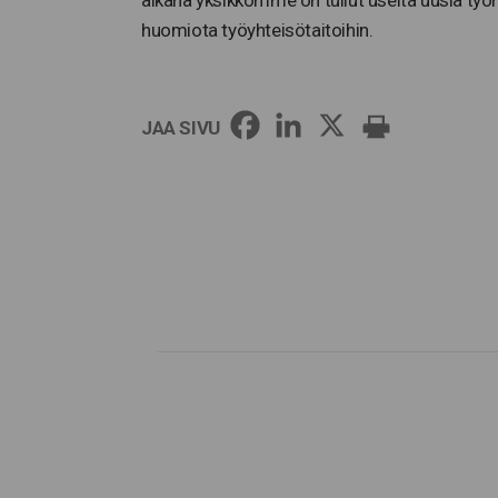
huomiota työyhteisötaitoihin.
JAA SIVU