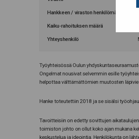
Hankkeen / viraston henkilömäärä
Kaiku-rahoituksen määrä
Yhteyshenkilö
Työyhteisössä Oulun yhdyskuntaseuraamustoim
Ongelmat nousivat selvemmin esille työyhteis
helpottaa välttämättömien muutosten läpivi
Hanke toteutettiin 2018 ja se sisälsi työohja
Tavoitteisiin on edetty sovittujen aikatauluje
toimiston johto on ollut koko ajan mukana keh
keskustelua ja ideointia. Henkilökunta on lä