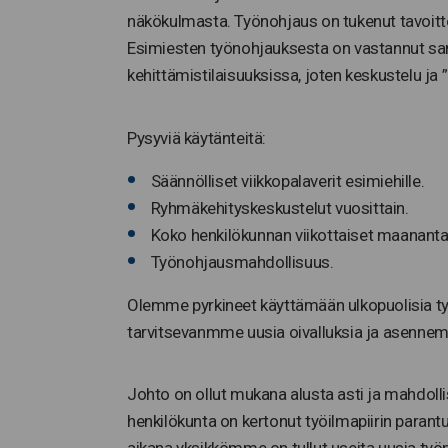
näkökulmasta. Työnohjaus on tukenut tavoitte
Esimiesten työnohjauksesta on vastannut sa
kehittämistilaisuuksissa, joten keskustelu ja 
Pysyviä käytänteitä:
Säännölliset viikkopalaverit esimiehille.
Ryhmäkehityskeskustelut vuosittain.
Koko henkilökunnan viikottaiset maanantai
Työnohjausmahdollisuus.
Olemme pyrkineet käyttämään ulkopuolisia ty
tarvitsevanmme uusia oivalluksia ja asennem
Johto on ollut mukana alusta asti ja mahdolli
henkilökunta on kertonut työilmapiirin paran
aikana yksikkömme on tullut useita uusia työnt