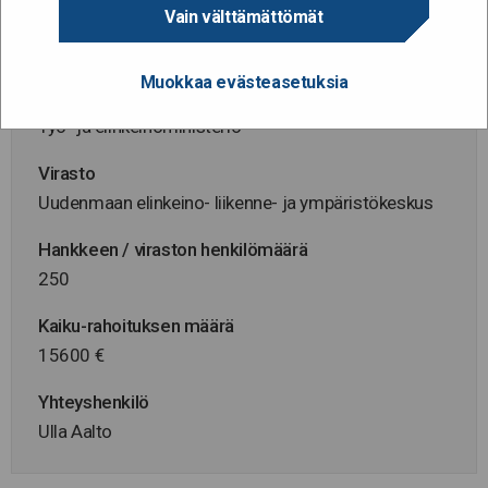
Vain välttämättömät
Hanke alkaa / päättyy
11.8.2015 - 31.5.2016
Muokkaa evästeasetuksia
Hallinnonala
Työ- ja elinkeinoministeriö
Virasto
Uudenmaan elinkeino- liikenne- ja ympäristökeskus
Hankkeen / viraston henkilömäärä
250
Kaiku-rahoituksen määrä
15600 €
Yhteyshenkilö
Ulla Aalto