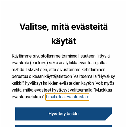
VALIKKO
Valitse, mitä evästeitä
Kehitän ja kehityn #töissäSuomelle
käytät
Etusivu
/
Hankkeet
/
Uudistamo -toimintakulttuurin muutoshanke
Uudenmaan ELY:ssä
Käytämme sivustollamme toiminnallisuuteen liittyviä
Uudistamo -
evästeitä (cookies) sekä analytiikkaevästeitä, jotka
mahdollistavat sen, että sivustomme kehittäminen
toimintakulttuurin
perustuu oikeaan käyttäjätietoon. Valitsemalla "Hyväksy
muutoshanke Uudenmaan
kaikki", hyväksyt kaikkien evästeiden käytön. Voit myös
valita, mitkä evästeet hyväksyt valitsemalla ”Muokkaa
ELY:ssä
evästeasetuksia”.
Lisätietoa evästeistä >
9.6.2016
Hyväksy kaikki