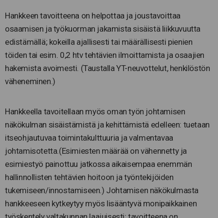
Hankkeen tavoitteena on helpottaa ja joustavoittaa
osaamisen ja työkuorman jakamista sisäistä liikkuvuutta
edistämällä; kokeilla ajallisesti tai määrällisesti pienien
töiden tai esim. 0,2 htv tehtävien ilmoittamista ja osaajien
hakemista avoimesti. (Taustalla YT-neuvottelut, henkilöstön
väheneminen.)
Hankkeella tavoitellaan myös oman työn johtamisen
näkökulman sisäistämistä ja kehittämistä edelleen: tuetaan
itseohjautuvaa toimintakulttuuria ja valmentavaa
johtamisotetta.(Esimiesten määrää on vähennetty ja
esimiestyö painottuu jatkossa aikaisempaa enemmän
hallinnollisten tehtävien hoitoon ja työntekijöiden
tukemiseen/innostamiseen.) Johtamisen näkökulmasta
hankkeeseen kytkeytyy myös lisääntyvä monipaikkainen
työskentely valtakunnan laajuisesti; tavoitteena on