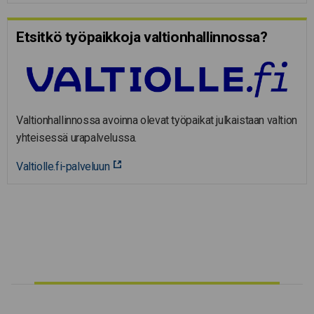
Etsitkö työpaikkoja valtion­hal­lin­nossa?
Valtionhallinnossa avoinna olevat työpaikat julkaistaan valtion
yhteisessä urapalvelussa.
Valtiolle.fi-palveluun