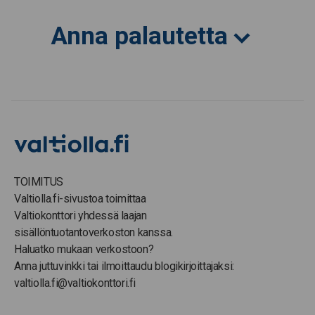
Anna palautetta
TOIMITUS
Valtiolla.fi-sivustoa toimittaa
Valtiokonttori yhdessä laajan
sisällöntuotantoverkoston kanssa.
Haluatko mukaan verkostoon?
Anna juttuvinkki tai ilmoittaudu blogikirjoittajaksi:
valtiolla.fi@valtiokonttori.fi