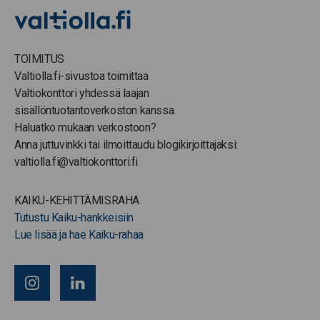
TOIMITUS
Valtiolla.fi-sivustoa toimittaa
Valtiokonttori yhdessä laajan
sisällöntuotantoverkoston kanssa.
Haluatko mukaan verkostoon?
Anna juttuvinkki tai ilmoittaudu blogikirjoittajaksi:
valtiolla.fi@valtiokonttori.fi
KAIKU-KEHITTÄMISRAHA
Tutustu Kaiku-hankkeisiin
Lue lisää ja hae Kaiku-rahaa