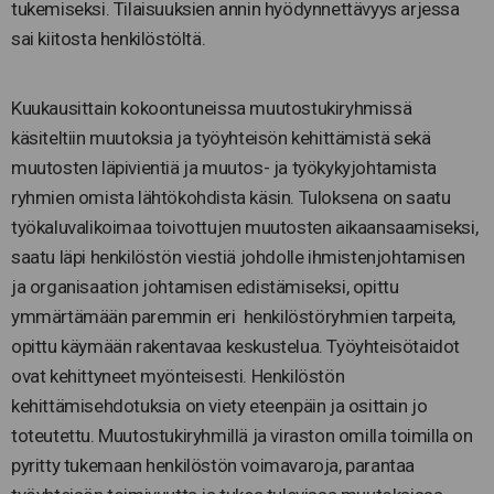
tukemiseksi. Tilaisuuksien annin hyödynnettävyys arjessa
sai kiitosta henkilöstöltä.
Kuukausittain kokoontuneissa muutostukiryhmissä
käsiteltiin muutoksia ja työyhteisön kehittämistä sekä
muutosten läpivientiä ja muutos- ja työkykyjohtamista
ryhmien omista lähtökohdista käsin. Tuloksena on saatu
työkaluvalikoimaa toivottujen muutosten aikaansaamiseksi,
saatu läpi henkilöstön viestiä johdolle ihmistenjohtamisen
ja organisaation johtamisen edistämiseksi, opittu
ymmärtämään paremmin eri henkilöstöryhmien tarpeita,
opittu käymään rakentavaa keskustelua. Työyhteisötaidot
ovat kehittyneet myönteisesti. Henkilöstön
kehittämisehdotuksia on viety eteenpäin ja osittain jo
toteutettu. Muutostukiryhmillä ja viraston omilla toimilla on
pyritty tukemaan henkilöstön voimavaroja, parantaa