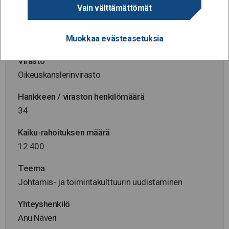
1.5.2021 - 28.2.2022
Vain välttämättömät
Hallinnonala
Muokkaa evästeasetuksia
Oikeusministeriö
Virasto
Oikeuskanslerinvirasto
Hankkeen / viraston henkilömäärä
34
Kaiku-rahoituksen määrä
12 400
Teema
Johtamis- ja toimintakulttuurin uudistaminen
Yhteyshenkilö
Anu Näveri