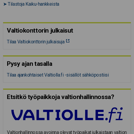
➤
Tilastoja Kaiku-hankkeista
Valtiokonttorin julkaisut
Tilaa Valtiokonttorin julkaisuja
Pysy ajan tasalla
Tilaa ajankohtaiset Valtiolla.fi -sisällöt sähköpostiisi
Etsitkö työpaikkoja valtion­hal­lin­nossa?
Valtionhallinnossa avoinna olevat työpaikat julkaistaan valtion