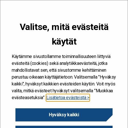
VALIKKO
Valitse, mitä evästeitä
Kehitän ja kehityn #töissäSuomelle
käytät
Etusivu
/
Hankkeet
/
Työyhteisön toimivuus ja muutostuki
Työyhteisön toimivuus ja
Käytämme sivustollamme toiminnallisuuteen liittyviä
evästeitä (cookies) sekä analytiikkaevästeitä, jotka
muutostuki
mahdollistavat sen, että sivustomme kehittäminen
perustuu oikeaan käyttäjätietoon. Valitsemalla "Hyväksy
10.6.2021
kaikki", hyväksyt kaikkien evästeiden käytön. Voit myös
valita, mitkä evästeet hyväksyt valitsemalla ”Muokkaa
evästeasetuksia”.
Lisätietoa evästeistä >
Diaarinumero
VK/67656/05.00.01.00/2021
Hyväksy kaikki
Hanke alkaa / päättyy