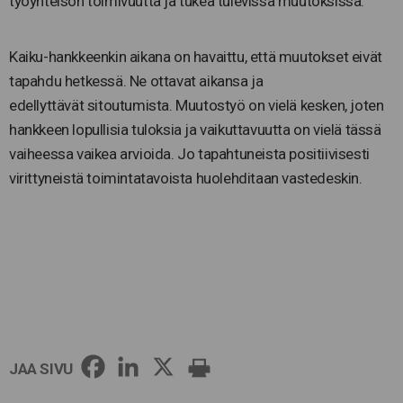
työyhteisön toimivuutta ja tukea tulevissa muutoksissa.
Kaiku-hankkeenkin aikana on havaittu, että muutokset eivät
tapahdu hetkessä. Ne ottavat aikansa ja
edellyttävät sitoutumista. Muutostyö on vielä kesken, joten
hankkeen lopullisia tuloksia ja vaikuttavuutta on vielä tässä
vaiheessa vaikea arvioida. Jo tapahtuneista positiivisesti
virittyneistä toimintatavoista huolehditaan vastedeskin.
JAA SIVU