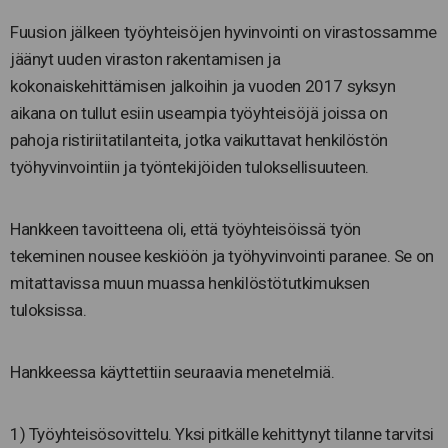
Fuusion jälkeen työyhteisöjen hyvinvointi on virastossamme
jäänyt uuden viraston rakentamisen ja
kokonaiskehittämisen jalkoihin ja vuoden 2017 syksyn
aikana on tullut esiin useampia työyhteisöjä joissa on
pahoja ristiriitatilanteita, jotka vaikuttavat henkilöstön
työhyvinvointiin ja työntekijöiden tuloksellisuuteen.
Hankkeen tavoitteena oli, että työyhteisöissä työn
tekeminen nousee keskiöön ja työhyvinvointi paranee. Se on
mitattavissa muun muassa henkilöstötutkimuksen
tuloksissa.
Hankkeessa käyttettiin seuraavia menetelmiä.
1) Työyhteisösovittelu. Yksi pitkälle kehittynyt tilanne tarvitsi