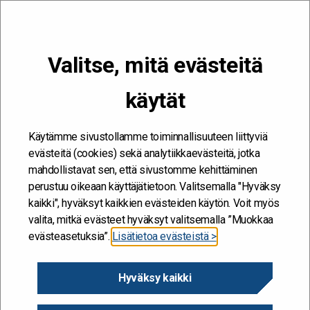
VALIKKO
Valitse, mitä evästeitä
Kehitän ja kehityn #töissäSuomelle
käytät
Etusivu
/
Hankkeet
/
Työyhteisöjen ristiriidat haltuun – hyvässä
työyhteisössä tuottavuus paranee
Käytämme sivustollamme toiminnallisuuteen liittyviä
Työyhteisöjen ristiriidat
evästeitä (cookies) sekä analytiikkaevästeitä, jotka
mahdollistavat sen, että sivustomme kehittäminen
haltuun – hyvässä
perustuu oikeaan käyttäjätietoon. Valitsemalla "Hyväksy
työyhteisössä tuottavuus
kaikki", hyväksyt kaikkien evästeiden käytön. Voit myös
valita, mitkä evästeet hyväksyt valitsemalla ”Muokkaa
paranee
evästeasetuksia”.
Lisätietoa evästeistä >
20.6.2018
Hyväksy kaikki