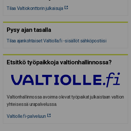
Tilaa Valtiokonttorin julkaisuja
Pysy ajan tasalla
Tilaa ajankohtaiset Valtiolla.fi -sisällöt sähköpostiisi
Etsitkö työpaikkoja valtion­hal­lin­nossa?
Valtionhallinnossa avoinna olevat työpaikat julkaistaan valtion
yhteisessä urapalvelussa.
Valtiolle.fi-palveluun