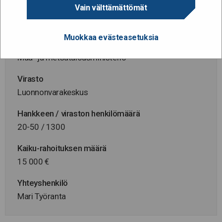
Vain välttämättömät
Hanke alkaa / päättyy
1.10.2017 - 30.6.2018
Muokkaa evästeasetuksia
Hallinnonala
Maa- ja metsätalousministeriö
Virasto
Luonnonvarakeskus
Hankkeen / viraston henkilömäärä
20-50 / 1300
Kaiku-rahoituksen määrä
15 000 €
Yhteyshenkilö
Mari Työranta