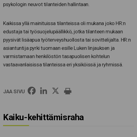
psykologin neuvot tilanteiden hallintaan.
Kaikissa yllä mainituissa tilanteissa oli mukana joko HR:n
edustaja tai työsuojelupäällikkö, jotka tilanteen mukaan
pyysivät lisäapua työterveyshuollosta tai sovittelijalta. HR:n
asiantuntija pyrki tuomaan esille Luken linjauksen ja
varmistamaan henkilöstön tasapuolisen kohtelun
vastaavanlaisissa tilanteissa eri yksiköissä ja ryhmissä.
JAA SIVU
Kaiku-kehittämisraha