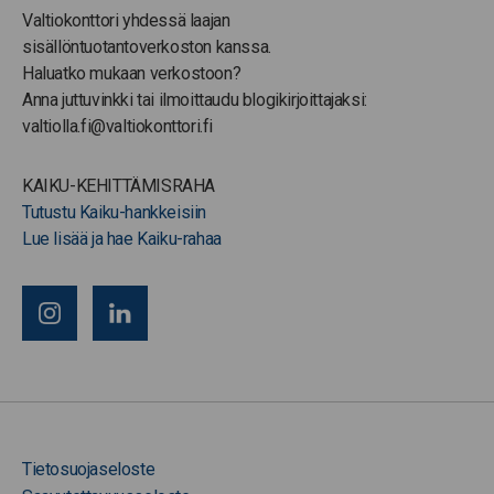
Valtiokonttori yhdessä laajan
sisällöntuotantoverkoston kanssa.
Haluatko mukaan verkostoon?
Anna juttuvinkki tai ilmoittaudu blogikirjoittajaksi:
valtiolla.fi@valtiokonttori.fi
KAIKU-KEHITTÄMISRAHA
Tutustu Kaiku-hankkeisiin
Lue lisää ja hae Kaiku-rahaa
Tietosuojaseloste