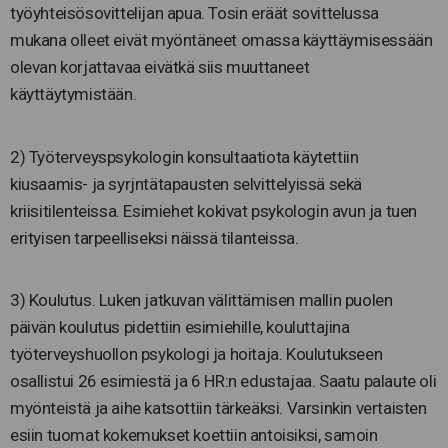
työyhteisösovittelijan apua. Tosin eräät sovittelussa
mukana olleet eivät myöntäneet omassa käyttäymisessään
olevan korjattavaa eivätkä siis muuttaneet
käyttäytymistään.
2) Työterveyspsykologin konsultaatiota käytettiin
kiusaamis- ja syrjntätapausten selvittelyissä sekä
kriisitilenteissa. Esimiehet kokivat psykologin avun ja tuen
erityisen tarpeelliseksi näissä tilanteissa.
3) Koulutus. Luken jatkuvan välittämisen mallin puolen
päivän koulutus pidettiin esimiehille, kouluttajina
työterveyshuollon psykologi ja hoitaja. Koulutukseen
osallistui 26 esimiestä ja 6 HR:n edustajaa. Saatu palaute oli
myönteistä ja aihe katsottiin tärkeäksi. Varsinkin vertaisten
esiin tuomat kokemukset koettiin antoisiksi, samoin