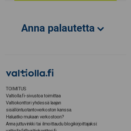
Anna palautetta
TOIMITUS
Valtiolla.fi-sivustoa toimittaa
Valtiokonttori yhdessä laajan
sisällöntuotantoverkoston kanssa.
Haluatko mukaan verkostoon?
Anna juttuvinkki tai ilmoittaudu blogikirjoittajaksi:
valtiolla.fi@valtiokonttori.fi