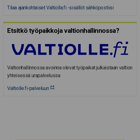
Tilaa ajankohtaiset Valtiolla.fi -sisällöt sähköpostiisi
Etsitkö työpaikkoja valtion­hal­lin­nossa?
Valtionhallinnossa avoinna olevat työpaikat julkaistaan valtion
yhteisessä urapalvelussa.
Valtiolle.fi-palveluun