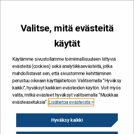
VALIKKO
Valitse, mitä evästeitä
Kehitän ja kehityn #töissäSuomelle
käytät
Etusivu
/
Hankkeet
/
Työyhteisö muutostilanteessa -
valmennusprojekti
Käytämme sivustollamme toiminnallisuuteen liittyviä
Työyhteisö
evästeitä (cookies) sekä analytiikkaevästeitä, jotka
mahdollistavat sen, että sivustomme kehittäminen
muutostilanteessa -
perustuu oikeaan käyttäjätietoon. Valitsemalla "Hyväksy
valmennusprojekti
kaikki", hyväksyt kaikkien evästeiden käytön. Voit myös
valita, mitkä evästeet hyväksyt valitsemalla ”Muokkaa
evästeasetuksia”.
Lisätietoa evästeistä >
1.5.2015
Hyväksy kaikki
Hanke alkaa / päättyy