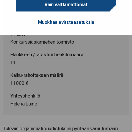
1.5.2015 - 31.12.2015
Vain välttämättömät
Hallinnonala
Oikeusministeriö
Muokkaa evästeasetuksia
Virasto
Konkurssiasiamiehen toimisto
Hankkeen / viraston henkilömäärä
11
Kaiku-rahoituksen määrä
11000 €
Yhteyshenkilö
Helena Laine
Tuleviin organisaatiouudistuksiin pyritään varautumaan