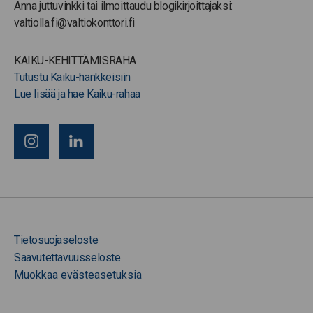
Anna juttuvinkki tai ilmoittaudu blogikirjoittajaksi:
valtiolla.fi@valtiokonttori.fi
KAIKU-KEHITTÄMISRAHA
Tutustu Kaiku-hankkeisiin
Lue lisää ja hae Kaiku-rahaa
Tietosuojaseloste
Saavutettavuusseloste
Muokkaa evästeasetuksia