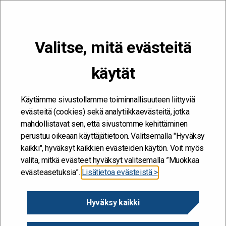
VALIKKO
Valitse, mitä evästeitä
Kehitän ja kehityn #töissäSuomelle
käytät
Etusivu
/
Hankkeet
/
Työnohjaus
Työnohjaus
Käytämme sivustollamme toiminnallisuuteen liittyviä
evästeitä (cookies) sekä analytiikkaevästeitä, jotka
6.6.2017
mahdollistavat sen, että sivustomme kehittäminen
perustuu oikeaan käyttäjätietoon. Valitsemalla "Hyväksy
kaikki", hyväksyt kaikkien evästeiden käytön. Voit myös
Hanke alkaa / päättyy
valita, mitkä evästeet hyväksyt valitsemalla ”Muokkaa
1.10.2016 - 30.6.2017
evästeasetuksia”.
Lisätietoa evästeistä >
Hallinnonala
Hyväksy kaikki
Oikeusministeriö