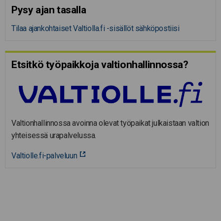
Pysy ajan tasalla
Tilaa ajankohtaiset Valtiolla.fi -sisällöt sähköpostiisi
Etsitkö työpaikkoja valtion­hal­lin­nossa?
Valtionhallinnossa avoinna olevat työpaikat julkaistaan valtion
yhteisessä urapalvelussa.
Valtiolle.fi-palveluun