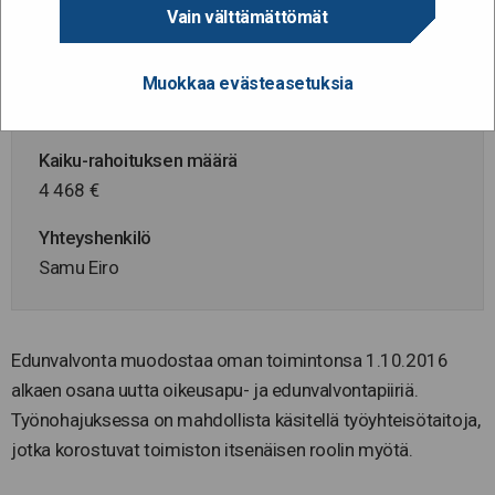
Virasto
Vain välttämättömät
Itä-Uudenmaan oikeusaputoimisto
Hankkeen / viraston henkilömäärä
Muokkaa evästeasetuksia
15
Kaiku-rahoituksen määrä
4 468 €
Yhteyshenkilö
Samu Eiro
Edunvalvonta muodostaa oman toimintonsa 1.10.2016
alkaen osana uutta oikeusapu- ja edunvalvontapiiriä.
Työnohajuksessa on mahdollista käsitellä työyhteisötaitoja,
jotka korostuvat toimiston itsenäisen roolin myötä.