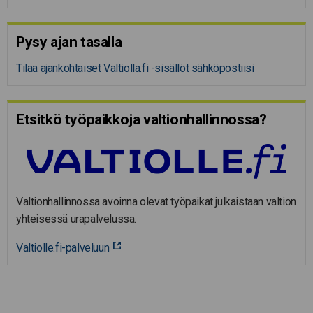
Pysy ajan tasalla
Tilaa ajankohtaiset Valtiolla.fi -sisällöt sähköpostiisi
Etsitkö työpaikkoja valtion­hal­lin­nossa?
Valtionhallinnossa avoinna olevat työpaikat julkaistaan valtion
yhteisessä urapalvelussa.
Valtiolle.fi-palveluun