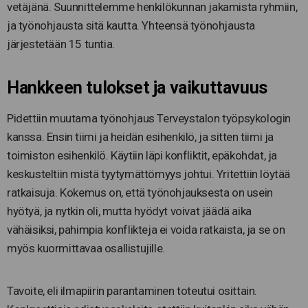
vetäjänä. Suunnittelemme henkilökunnan jakamista ryhmiin,
ja työnohjausta sitä kautta. Yhteensä työnohjausta
järjestetään 15 tuntia.
Hankkeen tulokset ja vaikuttavuus
Pidettiin muutama työnohjaus Terveystalon työpsykologin
kanssa. Ensin tiimi ja heidän esihenkilö, ja sitten tiimi ja
toimiston esihenkilö. Käytiin läpi konfliktit, epäkohdat, ja
keskusteltiin mistä tyytymättömyys johtui. Yritettiin löytää
ratkaisuja. Kokemus on, että työnohjauksesta on usein
hyötyä, ja nytkin oli, mutta hyödyt voivat jäädä aika
vähäisiksi, pahimpia konflikteja ei voida ratkaista, ja se on
myös kuormittavaa osallistujille.
Tavoite, eli ilmapiirin parantaminen toteutui osittain.