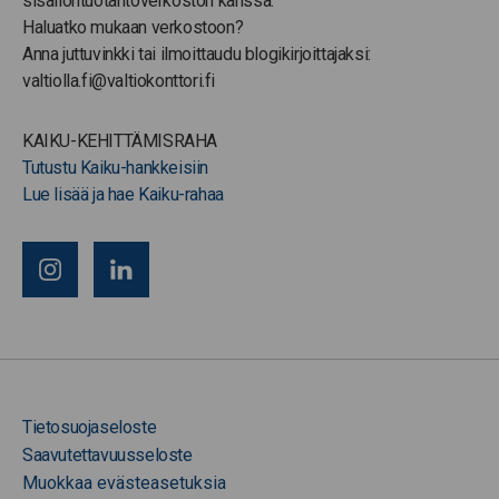
sisällöntuotantoverkoston kanssa.
Haluatko mukaan verkostoon?
Anna juttuvinkki tai ilmoittaudu blogikirjoittajaksi:
valtiolla.fi@valtiokonttori.fi
KAIKU-KEHITTÄMISRAHA
Tutustu Kaiku-hankkeisiin
Lue lisää ja hae Kaiku-rahaa
Tietosuojaseloste
Saavutettavuusseloste
Muokkaa evästeasetuksia