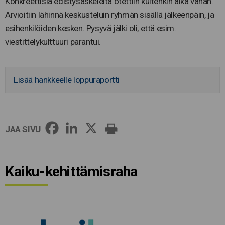
Konkreettisia edistysaskeleita otettiin kuitenkin aika vähän.
Arvioitiin lähinnä keskusteluin ryhmän sisällä jälkeenpäin, ja
esihenkilöiden kesken. Pysyvä jälki oli, että esim.
viestittelykulttuuri parantui.
Lisää hankkeelle loppuraportti
JAA SIVU
Kaiku-kehittämisraha