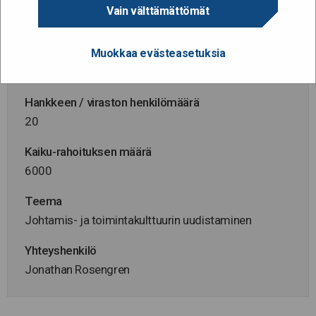
Hallinnonala
Vain välttämättömät
Oikeusministeriö
Virasto
Muokkaa evästeasetuksia
Helsingin oikeusaputoimisto
Hankkeen / viraston henkilömäärä
20
Kaiku-rahoituksen määrä
6000
Teema
Johtamis- ja toimintakulttuurin uudistaminen
Yhteyshenkilö
Jonathan Rosengren