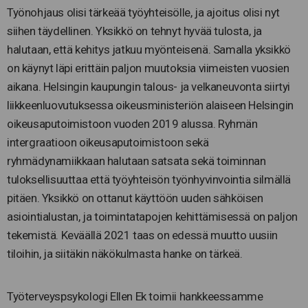
Työnohjaus olisi tärkeää työyhteisölle, ja ajoitus olisi nyt
siihen täydellinen. Yksikkö on tehnyt hyvää tulosta, ja
halutaan, että kehitys jatkuu myönteisenä. Samalla yksikkö
on käynyt läpi erittäin paljon muutoksia viimeisten vuosien
aikana. Helsingin kaupungin talous- ja velkaneuvonta siirtyi
liikkeenluovutuksessa oikeusministeriön alaiseen Helsingin
oikeusaputoimistoon vuoden 2019 alussa. Ryhmän
intergraatioon oikeusaputoimistoon sekä
ryhmädynamiikkaan halutaan satsata sekä toiminnan
tuloksellisuuttaa että työyhteisön työnhyvinvointia silmällä
pitäen. Yksikkö on ottanut käyttöön uuden sähköisen
asiointialustan, ja toimintatapojen kehittämisessä on paljon
tekemistä. Keväällä 2021 taas on edessä muutto uusiin
tiloihin, ja siitäkin näkökulmasta hanke on tärkeä.
Työterveyspsykologi Ellen Ek toimii hankkeessamme