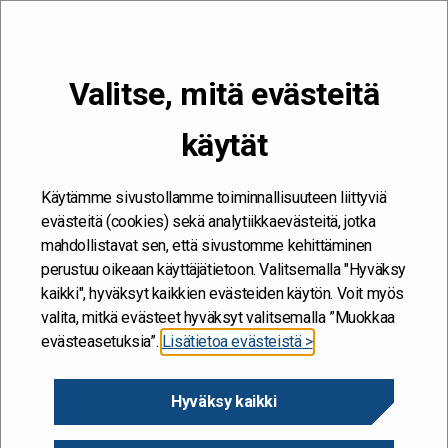
VALIKKO
Valitse, mitä evästeitä
Kehitän ja kehityn #töissäSuomelle
käytät
Etusivu
/
Hankkeet
/
Työnohjaus
Työnohjaus
Käytämme sivustollamme toiminnallisuuteen liittyviä
evästeitä (cookies) sekä analytiikkaevästeitä, jotka
10.12.2020
mahdollistavat sen, että sivustomme kehittäminen
perustuu oikeaan käyttäjätietoon. Valitsemalla "Hyväksy
kaikki", hyväksyt kaikkien evästeiden käytön. Voit myös
Diaarinumero
valita, mitkä evästeet hyväksyt valitsemalla ”Muokkaa
VK/54110/05.00.01.00/2020
evästeasetuksia”.
Lisätietoa evästeistä >
Hanke alkaa / päättyy
Hyväksy kaikki
1.12.2022 - 30.11.2021